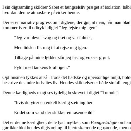
I sin digtsamling skildrer Sabet et fængselsliv præget af isolation, h
hvordan denne atmosfære påvirker hende.
Der er en narrativ progression i digtene, der gør, at man, når man bla
kommer især til udtryk i digtet ”Jeg rejste mig igen”:
”Jeg var blevet svag og træt og var falmet,
Men tidslen fik mig til at rejse mig igen.
Tilbage på mine fødder står jeg fast og vokser grønt,
Fyldt med tankens kraft igen.”
Optimismen lykkes altså. Trods det hadske og upersonlige miljø, holder
beskrive de andre indsattes liv. Hendes skikkelser er både stofafhæ
Denne kærligheds magt ses tydelig beskrevet i digtet “Tumult”:
”hvis du ytrer en enkelt kærlig sætning her
Er det som vand der slukker en rasende ild”
Det er denne kærlighed, dette lys i mørket, som
Fængselsdigte
omhandl
gør ikke blot hendes digtsamling til hjerteskærende og rørende, men ogs