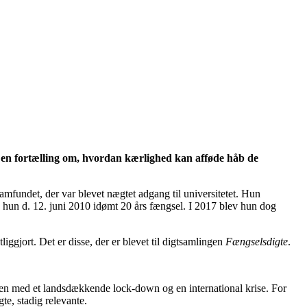
et en fortælling om, hvordan kærlighed kan afføde håb de
mfundet, der var blevet nægtet adgang til universitetet. Hun
lev hun d. 12. juni 2010 idømt 20 års fængsel. I 2017 blev hun dog
iggjort. Det er disse, der er blevet til digtsamlingen
Fængselsdigte
.
men med et landsdækkende lock-down og en international krise. For
te, stadig relevante.