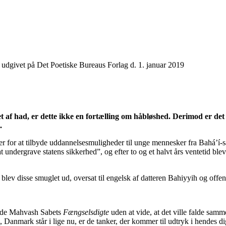
 udgivet på Det Poetiske Bureaus Forlag d. 1. januar 2019
et af had, er dette ikke en fortælling om håbløshed. Derimod er d
e.
 for at tilbyde uddannelsesmuligheder til unge mennesker fra Bahá’í-sa
 at undergrave statens sikkerhed”, og efter to og et halvt års ventetid b
blev disse smuglet ud, oversat til engelsk af datteren Bahiyyih og offentl
melde Mahvash Sabets
Fængselsdigte
uden at vide, at det ville falde sam
anmark står i lige nu, er de tanker, der kommer til udtryk i hendes dig