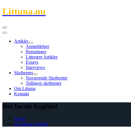
Skip
Littuna.nu
to
content
Primary
Menu
Artikler
Show
Hide
Anmeldelser
Artikler
Artikler
Reportager
submenu
submenu
Litterære Artikler
Essays
Interviews
Skribenter
Show
Hide
Nuværende Skribenter
Skribenter
Skribenter
Tidligere skribenter
submenu
submenu
Om Littuna
Kontakt
Det første lysglimt
Home
Det første lysglimt