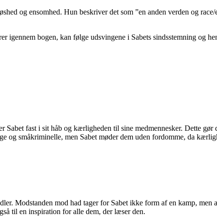
åbløshed og ensomhed. Hun beskriver det som ”en anden verden og race/et
drer igennem bogen, kan følge udsvingene i Sabets sindsstemning og hend
 Sabet fast i sit håb og kærligheden til sine medmennesker. Dette gør de
ngige og småkriminelle, men Sabet møder dem uden fordomme, da kærlig
er. Modstanden mod had tager for Sabet ikke form af en kamp, men af 
å til en inspiration for alle dem, der læser den.