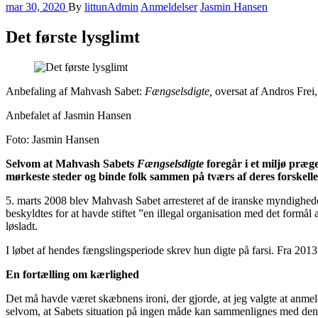
mar 30, 2020
By
littunAdmin
Anmeldelser
Jasmin Hansen
Det første lysglimt
Anbefaling af Mahvash Sabet:
Fængselsdigte,
oversat af Andros Frei,
Anbefalet af Jasmin Hansen
Foto: Jasmin Hansen
Selvom at Mahvash Sabets
Fængselsdigte
foregår i et miljø præg
mørkeste steder og binde folk sammen på tværs af deres forskell
5. marts 2008 blev Mahvash Sabet arresteret af de iranske myndigheder
beskyldtes for at havde stiftet ”en illegal organisation med det formål
løsladt.
I løbet af hendes fængslingsperiode skrev hun digte på farsi. Fra 2013 
En fortælling om kærlighed
Det må havde været skæbnens ironi, der gjorde, at jeg valgte at an
selvom, at Sabets situation på ingen måde kan sammenlignes med den, D