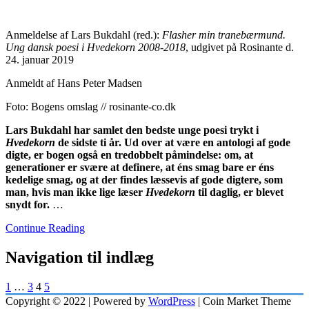
Anmeldelse af Lars Bukdahl (red.):
Flasher min tranebærmund.
Ung dansk poesi i Hvedekorn 2008-2018
, udgivet på Rosinante d.
24. januar 2019
Anmeldt af Hans Peter Madsen
Foto: Bogens omslag // rosinante-co.dk
Lars Bukdahl har samlet den bedste unge poesi trykt i
Hvedekorn
de sidste ti år. Ud over at være en antologi af gode
digte, er bogen også en tredobbelt påmindelse: om, at
generationer er svære at definere, at éns smag bare er éns
kedelige smag, og at der findes læssevis af gode digtere, som
man, hvis man ikke lige læser
Hvedekorn
til daglig, er blevet
snydt for.
…
Continue Reading
Navigation til indlæg
1
…
3
4
5
Copyright © 2022 | Powered by
WordPress
|
Coin Market Theme