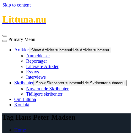
Skip to content
Littuna.nu
Primary Menu
Artikler
Show Artikler submenu
Hide Artikler submenu
Anmeldelser
Reportager
Litterære Artikler
Essays
Interviews
Skribenter
Show Skribenter submenu
Hide Skribenter submenu
Nuværende Skribenter
Tidligere skribenter
Om Littuna
Kontakt
Tag Hans Peter Madsen
Home