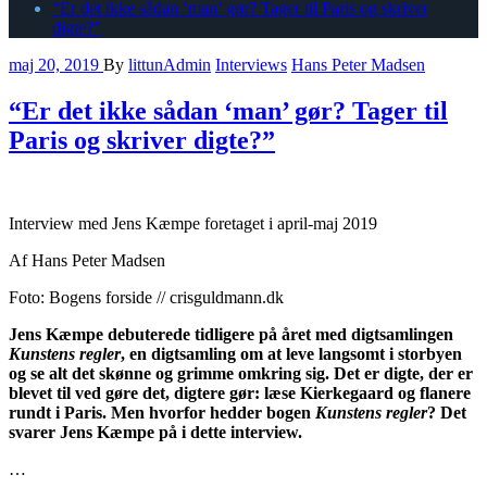
“Er det ikke sådan ‘man’ gør? Tager til Paris og skriver
digte?”
maj 20, 2019
By
littunAdmin
Interviews
Hans Peter Madsen
“Er det ikke sådan ‘man’ gør? Tager til
Paris og skriver digte?”
Interview med Jens Kæmpe foretaget i april-maj 2019
Af Hans Peter Madsen
Foto: Bogens forside // crisguldmann.dk
Jens Kæmpe debuterede tidligere på året med digtsamlingen
Kunstens regler
, en digtsamling om at leve langsomt i storbyen
og se alt det skønne og grimme omkring sig. Det er digte, der er
blevet til ved gøre det, digtere gør: læse Kierkegaard og flanere
rundt i Paris. Men hvorfor hedder bogen
Kunstens regler
? Det
svarer Jens Kæmpe på i dette interview.
…