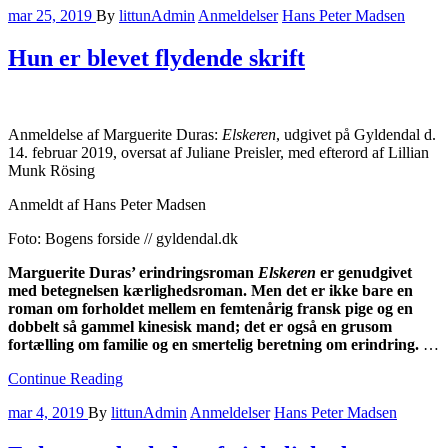
mar 25, 2019
By
littunAdmin
Anmeldelser
Hans Peter Madsen
Hun er blevet flydende skrift
Anmeldelse af Marguerite Duras:
Elskeren
, udgivet på Gyldendal d.
14. februar 2019, oversat af Juliane Preisler, med efterord af Lillian
Munk Rösing
Anmeldt af Hans Peter Madsen
Foto: Bogens forside // gyldendal.dk
Marguerite Duras’ erindringsroman
Elskeren
er genudgivet
med betegnelsen kærlighedsroman. Men det er ikke bare en
roman om forholdet mellem en femtenårig fransk pige og en
dobbelt så gammel kinesisk mand; det er også en grusom
fortælling om familie og en smertelig beretning om erindring.
…
Continue Reading
mar 4, 2019
By
littunAdmin
Anmeldelser
Hans Peter Madsen