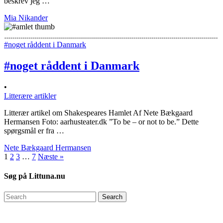
beskrev jeg …
Mia Nikander
#noget råddent i Danmark
#noget råddent i Danmark
•
Litterære artikler
Litterær artikel om Shakespeares Hamlet Af Nete Bækgaard
Hermansen Foto: aarhusteater.dk ”To be – or not to be.” Dette
spørgsmål er fra …
Nete Bækgaard Hermansen
1
2
3
…
7
Næste »
Søg på Littuna.nu