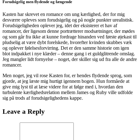
Forudsigelig men flydende og fængende
Kasten har skrevet en romance om ung kærlighed, der for mig
desværre opleves som forudsigelig og på nogle punkter urealistisk.
Forudsigeligheden oplever jeg, idet der eksisterer et hav af
romancer, der ligesom denne portrætterer modsætninger, der mødes
og som går fra ikke at kunne fordrage hinanden ved første øjekast til
pludselig at være dybt forelskede, hvorefter kvinden skubbes væk
og oplever følelsesforvirring. Det er den samme historie om igen
blot indpakket i nye klæder – denne gang i et guldglitrende omslag.
Jeg mangler lidt fornyelse – noget, der skiller sig ud fra alle de andre
romancer.
Men noget, jeg vil rose Kasten for, er hendes flydende sprog, som
gjorde, at jeg læste mig hurtigt igennem bogen. Hun formåede at
give mig lyst til at læse videre for at følge med i, hvordan den
turbulente kærlighedsrelation mellem James og Ruby ville udfolde
sig på trods af forudsigelighedens kappe.
Leave a Reply