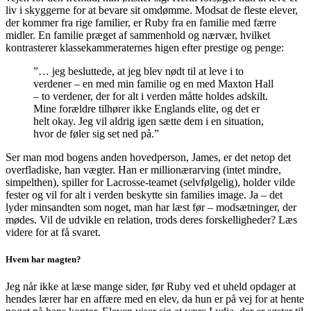
liv i skyggerne for at bevare sit omdømme. Modsat de fleste elever,
der kommer fra rige familier, er Ruby fra en familie med færre
midler. En familie præget af sammenhold og nærvær, hvilket
kontrasterer klassekammeraternes higen efter prestige og penge:
”… jeg besluttede, at jeg blev nødt til at leve i to
verdener – en med min familie og en med Maxton Hall
– to verdener, der for alt i verden måtte holdes adskilt.
Mine forældre tilhører ikke Englands elite, og det er
helt okay. Jeg vil aldrig igen sætte dem i en situation,
hvor de føler sig set ned på.”
Ser man mod bogens anden hovedperson, James, er det netop det
overfladiske, han vægter. Han er millionærarving (intet mindre,
simpelthen), spiller for Lacrosse-teamet (selvfølgelig), holder vilde
fester og vil for alt i verden beskytte sin families image. Ja – det
lyder minsandten som noget, man har læst før – modsætninger, der
mødes. Vil de udvikle en relation, trods deres forskelligheder? Læs
videre for at få svaret.
Hvem har magten?
Jeg når ikke at læse mange sider, før Ruby ved et uheld opdager at
hendes lærer har en affære med en elev, da hun er på vej for at hente