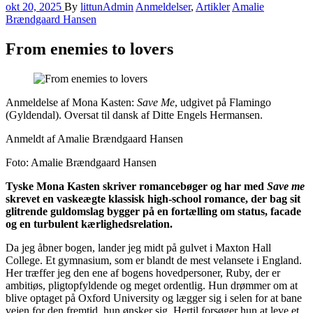
okt 20, 2025
By
littunAdmin
Anmeldelser
,
Artikler
Amalie
Brændgaard Hansen
From enemies to lover​​​​s
Anmeldelse af Mona Kasten:
Save Me
, udgivet på Flamingo
(Gyldendal). Oversat til dansk af Ditte Engels Hermansen.
Anmeldt af Amalie Brændgaard Hansen
Foto: Amalie Brændgaard Hansen
Tyske Mona Kasten skriver romancebøger og har med
Save me
skrevet en vaskeægte klassisk high-school romance, der bag sit
glitrende guldomslag bygger på en fortælling om status, facade
og en turbulent kærlighedsrelation.
Da jeg åbner bogen, lander jeg midt på gulvet i Maxton Hall
College. Et gymnasium, som er blandt de mest velansete i England.
Her træffer jeg den ene af bogens hovedpersoner, Ruby, der er
ambitiøs, pligtopfyldende og meget ordentlig. Hun drømmer om at
blive optaget på Oxford University og lægger sig i selen for at bane
vejen for den fremtid, hun ønsker sig. Hertil forsøger hun at leve et