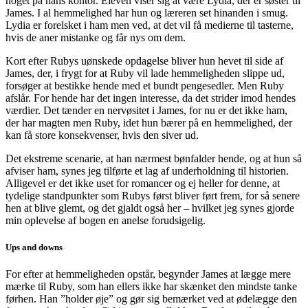
noget på hans kontor. Eleven viser sig at være Lydia, der er søster til
James. I al hemmelighed har hun og læreren set hinanden i smug.
Lydia er forelsket i ham men ved, at det vil få medierne til tasterne,
hvis de aner mistanke og får nys om dem.
Kort efter Rubys uønskede opdagelse bliver hun hevet til side af
James, der, i frygt for at Ruby vil lade hemmeligheden slippe ud,
forsøger at bestikke hende med et bundt pengesedler. Men Ruby
afslår. For hende har det ingen interesse, da det strider imod hendes
værdier. Det tænder en nervøsitet i James, for nu er det ikke ham,
der har magten men Ruby, idet hun bærer på en hemmelighed, der
kan få store konsekvenser, hvis den siver ud.
Det ekstreme scenarie, at han nærmest bønfalder hende, og at hun så
afviser ham, synes jeg tilførte et lag af underholdning til historien.
Alligevel er det ikke uset for romancer og ej heller for denne, at
tydelige standpunkter som Rubys først bliver ført frem, for så senere
hen at blive glemt, og det gjaldt også her – hvilket jeg synes gjorde
min oplevelse af bogen en anelse forudsigelig.
Ups and downs
For efter at hemmeligheden opstår, begynder James at lægge mere
mærke til Ruby, som han ellers ikke har skænket den mindste tanke
førhen. Han ”holder øje” og gør sig bemærket ved at ødelægge den