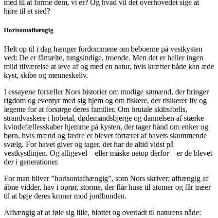
med til at forme dem, vi er? Og hvad vil det overhovedet sige at
høre til et sted?
Horisontafhængig
Helt op til i dag hænger fordommene om beboerne på vestkysten
ved: De er fåmælte, tungsindige, troende. Men det er heller ingen
mild tilværelse at leve af og med en natur, hvis kræfter både kan æde
kyst, skibe og menneskeliv.
I essayene fortæller Nors historier om modige sømænd, der bringer
rigdom og eventyr med sig hjem og om fiskere, der risikerer liv og
legeme for at forsørge deres familier. Om brutale skibsforlis,
strandvaskere i hobetal, dødemandsbjerge og dannelsen af stærke
kvindefællesskaber hjemme på kysten, der tager hånd om enker og
børn, hvis mænd og fædre er blevet fortæret af havets skummende
svælg. For havet giver og tager, det har de altid vidst på
vestkystlinjen. Og alligevel – eller måske netop derfor – er de blevet
der i generationer.
For man bliver ”horisontafhængig”, som Nors skriver; afhængig af
åbne vidder, hav i oprør, storme, der flår huse til atomer og får træer
til at bøje deres kroner mod jordbunden.
Afhængig af at føle sig lille, blottet og overladt til naturens nåde: