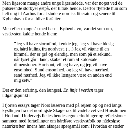
Men ligesom mange andre unge ligesindede, var der noget ved de
pulserende storbyer østpå, der tiltrak hende. Derfor flyttede hun som
helt ung til Aarhus for at studere nordisk litteratur og senere til
København for at blive forfatter.
Men efter mange år med base i København, var det som om,
vestkysten kaldte hende hjem:
”Jeg vil have stormflod, tænkte jeg. Jeg vil have hidsig
og hård kuling fra nordvest. (…) Jeg vil vågne til en
himmel, der er grå og elendig, men som på et sekund,
når lyset går i land, skaber et rum af kolossale
dimensioner. Horisont, vil jeg have, og jeg vil have
ensomhed. Sund ensomhed, og jeg vil have nærhed,
sand nærhed. Jeg vil ikke længere være en anden end
mig selv.”
Det er den erfaring, den længsel,
En linje i verden
tager
udgangspunkt i.
I fjorten essays tager Nors læseren med på rejsen op og ned langs
kystlinjen fra det nordligste Skagerrak til vadehavet ved Huisduinen
i Holland. Undervejs flettes hendes egne erindringer og refleksioner
sammen med fortællinger om hårdføre vestkystfolk og nådesløse
naturkræfter, imens hun afsøger spørgsmål som: Hvordan er steder