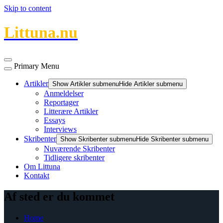
Skip to content
Littuna.nu
Primary Menu
Artikler
Show Artikler submenu
Hide Artikler submenu
Anmeldelser
Reportager
Litterære Artikler
Essays
Interviews
Skribenter
Show Skribenter submenu
Hide Skribenter submenu
Nuværende Skribenter
Tidligere skribenter
Om Littuna
Kontakt
Af sted er du kommet
Home