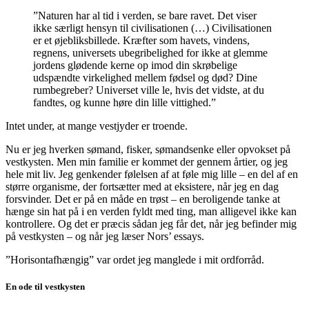
”Naturen har al tid i verden, se bare ravet. Det viser
ikke særligt hensyn til civilisationen (…) Civilisationen
er et øjebliksbillede. Kræfter som havets, vindens,
regnens, universets ubegribelighed for ikke at glemme
jordens glødende kerne op imod din skrøbelige
udspændte virkelighed mellem fødsel og død? Dine
rumbegreber? Universet ville le, hvis det vidste, at du
fandtes, og kunne høre din lille vittighed.”
Intet under, at mange vestjyder er troende.
Nu er jeg hverken sømand, fisker, sømandsenke eller opvokset på
vestkysten. Men min familie er kommet der gennem årtier, og jeg
hele mit liv. Jeg genkender følelsen af at føle mig lille – en del af en
større organisme, der fortsætter med at eksistere, når jeg en dag
forsvinder. Det er på en måde en trøst – en beroligende tanke at
hænge sin hat på i en verden fyldt med ting, man alligevel ikke kan
kontrollere. Og det er præcis sådan jeg får det, når jeg befinder mig
på vestkysten – og når jeg læser Nors’ essays.
”Horisontafhængig” var ordet jeg manglede i mit ordforråd.
En ode til vestkysten