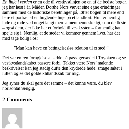
En linje i verden
er en ode til vestkystlinjen og en af de bedste bøger,
jeg har læst i år. Måden Dorthe Nors væver sine egne erindringer
sammen med de historiske beretninger på, løfter bogen til mere end
bare et portræt af en bugtende linje på et landkort. Hun er nemlig
inde og rode ved noget langt mere almenmenneskeligt, som de fleste
– også dem, der ikke har et forhold til vestkysten – formentlig kan
spejle sig i. Nemlig, at de steder vi kommer gennem livet, har det
med tage bolig i os:
”Man kan have en betingelsesløs relation til et sted.”
Det var en ren fornøjelse at sidde på passagersædet i Toyotaen og se
vestkystlandskabet passere forbi. Takket være Nors’ malende
beskrivelser kan jeg stadig dufte den krydrede hede, smage saltet i
luften og se det golde klitlandskab for mig.
Jeg synes du skal gøre det samme – det kunne være, du blev
horisontafhængig.
2 Comments