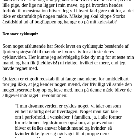
lille pige, der lige nu ligger i min mave, og på hvordan hendes
forhold til menstruation bliver. Jeg vil i hvert fald gøre mit for, at det
ikke er skamfuldt på nogen måde. Måske jeg skal klippe Storks
årstidshjul ud af bogflappen og hænge op på mit køleskab?
Den store cyklusquiz
Som noget afsluttende har Stork lavet en cyklusquiz bestående af
fjorten spørgsmål til mændene i vores liv for at teste deres
cyklusviden. Her kunne jeg selvfølgelig ikke dy mig for at teste min
mand, og han fik (heldigvis!) ni rigtige, hvilket er mere, end jeg
havde regnet med.
Quizzen er et godt redskab til at fange mændene, for umiddelbart
tror jeg ikke, at jeg kender nogen mænd, der frivilligt vil samle den
meget lyserøde bog op og læse med, men på denne måde bliver de
alligevel inddraget i revolutionen:
“I min drømmeverden er cyklus noget, vi taler om som
en helt naturlig del af hverdagen. Noget man kan tale
om i parforhold, i venskaber, i familien, ja, i alle former
for relationer. Jeg drømmer også om, at prævention
bliver et fælles ansvar blandt mænd og kvinder, så
kvinder ikke føler sig nødsaget til at proppe deres