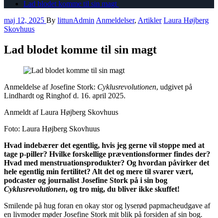
Lad blodet komme til sin magt
maj 12, 2025
By
littunAdmin
Anmeldelser
,
Artikler
Laura Højberg
Skovhuus
Lad blodet komme til sin magt
Anmeldelse af Josefine Stork:
Cyklusrevolutionen
, udgivet på
Lindhardt og Ringhof d. 16. april 2025.
Anmeldt af Laura Højberg Skovhuus
Foto: Laura Højberg Skovhuus
Hvad indebærer det egentlig, hvis jeg gerne vil stoppe med at
tage p-piller? Hvilke forskellige præventionsformer findes der?
Hvad med menstruationsprodukter? Og hvordan påvirker det
hele egentlig min fertilitet? Alt det og mere til svarer vært,
podcaster og journalist Josefine Stork på i sin bog
Cyklusrevolutionen
, og tro mig, du bliver ikke skuffet!
Smilende på hug foran en okay stor og lyserød papmacheudgave af
en livmoder møder Josefine Stork mit blik på forsiden af sin bog.