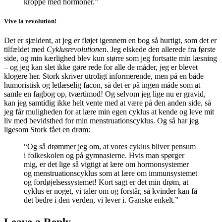
kroppe med hormoner.”
Vive la revolution!
Det er sjældent, at jeg er fløjet igennem en bog så hurtigt, som det er
tilfældet med
Cyklusrevolutionen
. Jeg elskede den allerede fra første
side, og min kærlighed blev kun større som jeg fortsatte min læsning
– og jeg kan slet ikke gøre rede for alle de måder, jeg er blevet
klogere her. Stork skriver utroligt informerende, men på en både
humoristisk og letlæselig facon, så det er på ingen måde som at
samle en fagbog op, tværtimod! Og selvom jeg lige nu er gravid,
kan jeg samtidig ikke helt vente med at være på den anden side, så
jeg får muligheden for at lære min egen cyklus at kende og leve mit
liv med bevidsthed for min menstruationscyklus. Og så har jeg
ligesom Stork fået en drøm:
“Og så drømmer jeg om, at vores cyklus bliver pensum
i folkeskolen og på gymnasierne. Hvis man spørger
mig, er det lige så vigtigt at lære om hormonsystemer
og menstruationscyklus som at lære om immunsystemet
og fordøjelsessystemet! Kort sagt er det min drøm, at
cyklus er noget, vi taler om og forstår, så kvinder kan få
det bedre i den verden, vi lever i. Ganske enkelt.”
Leave a Reply