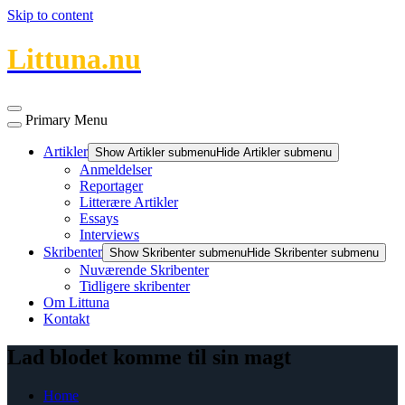
Skip to content
Littuna.nu
Primary Menu
Artikler
Show Artikler submenu
Hide Artikler submenu
Anmeldelser
Reportager
Litterære Artikler
Essays
Interviews
Skribenter
Show Skribenter submenu
Hide Skribenter submenu
Nuværende Skribenter
Tidligere skribenter
Om Littuna
Kontakt
Lad blodet komme til sin magt
Home