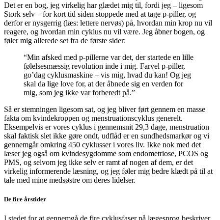
Det er en bog, jeg virkelig har glædet mig til, fordi jeg – ligesom
Stork selv – for kort tid siden stoppede med at tage p-piller, og
derfor er nysgerrig (læs: lettere nervøs) på, hvordan min krop nu vil
reagere, og hvordan min cyklus nu vil være. Jeg åbner bogen, og
føler mig allerede set fra de første sider:
“Min afsked med p-pillerne var det, der startede en lille
følelsesmæssig revolution inde i mig. Farvel p-piller,
go’dag cyklusmaskine – vis mig, hvad du kan! Og jeg
skal da lige love for, at der åbnede sig en verden for
mig, som jeg ikke var forberedt på.”
Så er stemningen ligesom sat, og jeg bliver ført gennem en masse
fakta om kvindekroppen og menstruationscyklus generelt.
Eksempelvis er vores cyklus i gennemsnit 29,3 dage, menstruation
skal faktisk slet ikke gøre ondt, udflåd er en sundhedsmarkør og vi
gennemgår omkring 450 cyklusser i vores liv. Ikke nok med det
læser jeg også om kvindesygdomme som endometriose, PCOS og
PMS, og selvom jeg ikke selv er ramt af nogen af dem, er det
virkelig informerende læsning, og jeg føler mig bedre klædt på til at
tale med mine medsøstre om deres lidelser.
De fire årstider
I stedet for at gennemgå de fire cyklusfaser på lægesprog beskriver