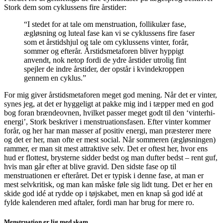
Stork dem som cyklussens fire årstider:
“I stedet for at tale om menstruation, follikulær fase,
ægløsning og luteal fase kan vi se cyklussens fire faser
som et årstidshjul og tale om cyklussens vinter, forår,
sommer og efterår. Årstidsmetaforen bliver hyppigt
anvendt, nok netop fordi de ydre årstider utrolig fint
spejler de indre årstider, der opstår i kvindekroppen
gennem en cyklus.”
For mig giver årstidsmetaforen meget god mening. Når det er vinter,
synes jeg, at det er hyggeligt at pakke mig ind i tæpper med en god
bog foran brændeovnen, hvilket passer meget godt til den ‘vinterhi-
energi’, Stork beskriver i menstruationsfasen. Efter vinter kommer
forår, og her har man masser af positiv energi, man præsterer mere
og det er her, man ofte er mest social. Når sommeren (ægløsningen)
rammer, er man sit mest attraktive selv. Det er oftest her, hvor ens
hud er flottest, brysterne sidder bedst og man dufter bedst – rent guf,
hvis man går efter at blive gravid. Den sidste fase op til
menstruationen er efteråret. Det er typisk i denne fase, at man er
mest selvkritisk, og man kan måske føle sig lidt tung. Det er her en
skide god idé at rydde op i tøjskabet, men en knap så god idé at
fylde kalenderen med aftaler, fordi man har brug for mere ro.
Menstruation er lig med skam