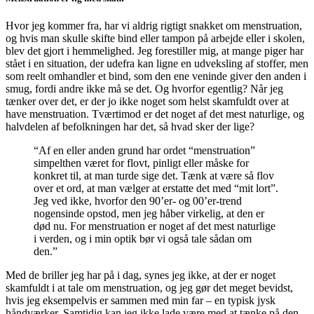
Hvor jeg kommer fra, har vi aldrig rigtigt snakket om menstruation,
og hvis man skulle skifte bind eller tampon på arbejde eller i skolen,
blev det gjort i hemmelighed. Jeg forestiller mig, at mange piger har
stået i en situation, der udefra kan ligne en udveksling af stoffer, men
som reelt omhandler et bind, som den ene veninde giver den anden i
smug, fordi andre ikke må se det. Og hvorfor egentlig? Når jeg
tænker over det, er der jo ikke noget som helst skamfuldt over at
have menstruation. Tværtimod er det noget af det mest naturlige, og
halvdelen af befolkningen har det, så hvad sker der lige?
“Af en eller anden grund har ordet “menstruation”
simpelthen været for flovt, pinligt eller måske for
konkret til, at man turde sige det. Tænk at være så flov
over et ord, at man vælger at erstatte det med “mit lort”.
Jeg ved ikke, hvorfor den 90’er- og 00’er-trend
nogensinde opstod, men jeg håber virkelig, at den er
død nu. For menstruation er noget af det mest naturlige
i verden, og i min optik bør vi også tale sådan om
den.”
Med de briller jeg har på i dag, synes jeg ikke, at der er noget
skamfuldt i at tale om menstruation, og jeg gør det meget bevidst,
hvis jeg eksempelvis er sammen med min far – en typisk jysk
håndværker. Samtidig kan jeg ikke lade være med at tænke på den