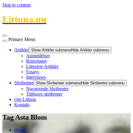
Skip to content
Littuna.nu
Primary Menu
Artikler
Show Artikler submenu
Hide Artikler submenu
Anmeldelser
Reportager
Litterære Artikler
Essays
Interviews
Skribenter
Show Skribenter submenu
Hide Skribenter submenu
Nuværende Skribenter
Tidligere skribenter
Om Littuna
Kontakt
Tag Asta Blom
Home