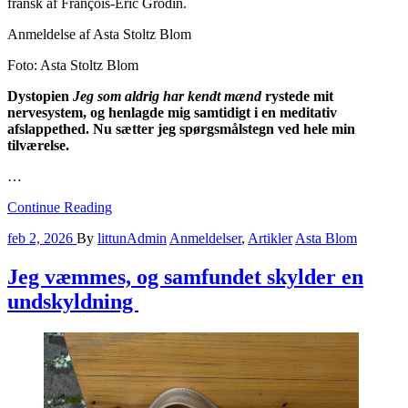
fransk af François-Eric Grodin.
Anmeldelse af Asta Stoltz Blom
Foto: Asta Stoltz Blom
Dystopien
Jeg som aldrig har kendt mænd
rystede mit
nervesystem, og henlagde mig samtidigt i en meditativ
afslappethed. Nu sætter jeg spørgsmålstegn ved hele min
tilværelse.
…
Continue Reading
feb 2, 2026
By
littunAdmin
Anmeldelser
,
Artikler
Asta Blom
Jeg væmmes, og samfundet skylder en
undskyldning