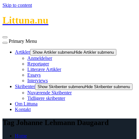
Skip to content
Littuna.nu
Primary Menu
Artikler
Show Artikler submenu
Hide Artikler submenu
Anmeldelser
Reportager
Litterære Artikler
Essays
Interviews
Skribenter
Show Skribenter submenu
Hide Skribenter submenu
Nuværende Skribenter
Tidligere skribenter
Om Littuna
Kontakt
Tag Johanne Lehmann Daugaard
Home