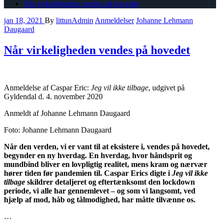
Når virkeligheden vendes på hovedet
jan 18, 2021
By
littunAdmin
Anmeldelser
Johanne Lehmann
Daugaard
Når virkeligheden vendes på hovedet
Anmeldelse af Caspar Eric:
Jeg vil ikke tilbage
, udgivet på
Gyldendal d. 4. november 2020
Anmeldt af Johanne Lehmann Daugaard
Foto: Johanne Lehmann Daugaard
Når den verden, vi er vant til at eksistere i, vendes på hovedet,
begynder en ny hverdag. En hverdag, hvor håndsprit og
mundbind bliver en lovpligtig realitet, mens kram og nærvær
hører tiden før pandemien til. Caspar Erics digte i
Jeg vil ikke
tilbage
skildrer detaljeret og eftertænksomt den lockdown
periode, vi alle har gennemlevet – og som vi langsomt, ved
hjælp af mod, håb og tålmodighed, har måtte tilvænne os.
…