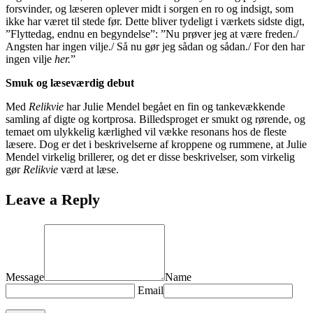
forsvinder, og læseren oplever midt i sorgen en ro og indsigt, som
ikke har været til stede før. Dette bliver tydeligt i værkets sidste digt,
”Flyttedag, endnu en begyndelse”: ”Nu prøver jeg at være freden./
Angsten har ingen vilje./ Så nu gør jeg sådan og sådan./ For den har
ingen vilje
her.
”
Smuk og læseværdig debut
Med
Relikvie
har Julie Mendel begået en fin og tankevækkende
samling af digte og kortprosa. Billedsproget er smukt og rørende, og
temaet om ulykkelig kærlighed vil vække resonans hos de fleste
læsere. Dog er det i beskrivelserne af kroppene og rummene, at Julie
Mendel virkelig brillerer, og det er disse beskrivelser, som virkelig
gør
Relikvie
værd at læse.
Leave a Reply
Message
Name
Email