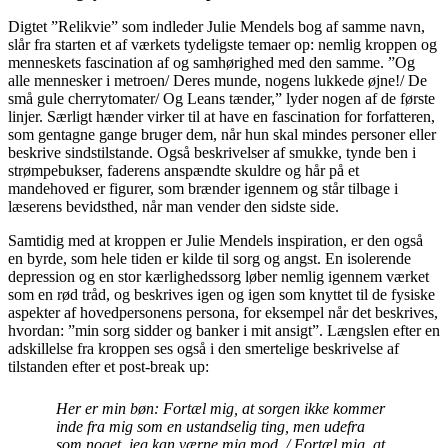
Digtet ”Relikvie” som indleder Julie Mendels bog af samme navn,
slår fra starten et af værkets tydeligste temaer op: nemlig kroppen og
menneskets fascination af og samhørighed med den samme. ”Og
alle mennesker i metroen/ Deres munde, nogens lukkede øjne!/ De
små gule cherrytomater/ Og Leans tænder,” lyder nogen af de første
linjer. Særligt hænder virker til at have en fascination for forfatteren,
som gentagne gange bruger dem, når hun skal mindes personer eller
beskrive sindstilstande. Også beskrivelser af smukke, tynde ben i
strømpebukser, faderens anspændte skuldre og hår på et
mandehoved er figurer, som brænder igennem og står tilbage i
læserens bevidsthed, når man vender den sidste side.
Samtidig med at kroppen er Julie Mendels inspiration, er den også
en byrde, som hele tiden er kilde til sorg og angst. En isolerende
depression og en stor kærlighedssorg løber nemlig igennem værket
som en rød tråd, og beskrives igen og igen som knyttet til de fysiske
aspekter af hovedpersonens persona, for eksempel når det beskrives,
hvordan: ”min sorg sidder og banker i mit ansigt”. Længslen efter en
adskillelse fra kroppen ses også i den smertelige beskrivelse af
tilstanden efter et post-break up:
Her er min bøn: Fortæl mig, at sorgen ikke kommer
inde fra mig som en ustandselig ting, men udefra
som noget, jeg kan værne mig mod. / Fortæl mig, at