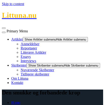
Skip to content
Littuna.nu
Primary Menu
Artikler
Show Artikler submenu
Hide Artikler submenu
Anmeldelser
Reportager
Litterære Artikler
Essays
Interviews
Skribenter
Show Skribenter submenu
Hide Skribenter submenu
Nuværende Skribenter
Tidligere skribenter
Om Littuna
Kontakt
Den smukke og forbandede krop
Home