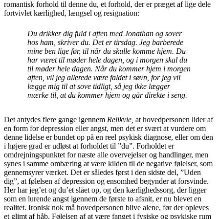
romantisk forhold til denne du, et forhold, der er præget af lige dele
fortvivlet kærlighed, længsel og resignation:
Du drikker dig fuld i aften med Jonathan og sover
hos ham, skriver du. Det er tirsdag. Jeg barberede
mine ben lige før, til når du skulle komme hjem. Du
har været til møder hele dagen, og i morgen skal du
til møder hele dagen. Når du kommer hjem i morgen
aften, vil jeg allerede være faldet i søvn, for jeg vil
lægge mig til at sove tidligt, så jeg ikke lægger
mærke til, at du kommer hjem og går direkte i seng.
Det antydes flere gange igennem
Relikvie,
at hovedpersonen lider af
en form for depression eller angst, men det er svært at vurdere om
denne lidelse er bundet op på en reel psykisk diagnose, eller om den
i højere grad er udløst at forholdet til ”du”. Forholdet er
omdrejningspunktet for næste alle overvejelser og handlinger, men
synes i samme ombæring at være kilden til de negative følelser, som
gennemsyrer værket. Det er således først i den sidste del, ”Uden
dig”, at følelsen af depression og ensomhed begynder at forsvinde.
Her har jeg’et og du’et slået op, og den kærlighedssorg, der ligger
som en lurende angst igennem de første to afsnit, er nu blevet en
realitet. Ironisk nok må hovedpersonen blive alene, før der opleves
et glimt af håb. Følelsen af at være fanget i fysiske og psykiske rum