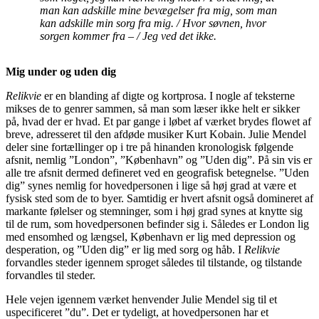
man kan adskille mine bevægelser fra mig, som man
kan adskille min sorg fra mig. / Hvor søvnen, hvor
sorgen kommer fra – / Jeg ved det ikke.
Mig under og uden dig
Relikvie
er en blanding af digte og kortprosa. I nogle af teksterne
mikses de to genrer sammen, så man som læser ikke helt er sikker
på, hvad der er hvad. Et par gange i løbet af værket brydes flowet af
breve, adresseret til den afdøde musiker Kurt Kobain. Julie Mendel
deler sine fortællinger op i tre på hinanden kronologisk følgende
afsnit, nemlig ”London”, ”København” og ”Uden dig”. På sin vis er
alle tre afsnit dermed defineret ved en geografisk betegnelse. ”Uden
dig” synes nemlig for hovedpersonen i lige så høj grad at være et
fysisk sted som de to byer. Samtidig er hvert afsnit også domineret af
markante følelser og stemninger, som i høj grad synes at knytte sig
til de rum, som hovedpersonen befinder sig i. Således er London lig
med ensomhed og længsel, København er lig med depression og
desperation, og ”Uden dig” er lig med sorg og håb. I
Relikvie
forvandles steder igennem sproget således til tilstande, og tilstande
forvandles til steder.
Hele vejen igennem værket henvender Julie Mendel sig til et
uspecificeret ”du”. Det er tydeligt, at hovedpersonen har et