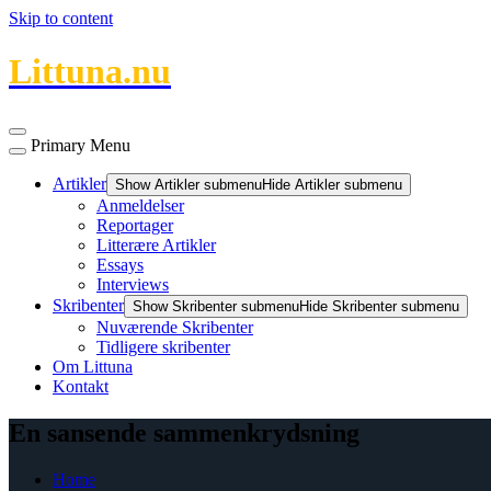
Skip to content
Littuna.nu
Primary Menu
Artikler
Show Artikler submenu
Hide Artikler submenu
Anmeldelser
Reportager
Litterære Artikler
Essays
Interviews
Skribenter
Show Skribenter submenu
Hide Skribenter submenu
Nuværende Skribenter
Tidligere skribenter
Om Littuna
Kontakt
En sansende sammenkrydsning
Home