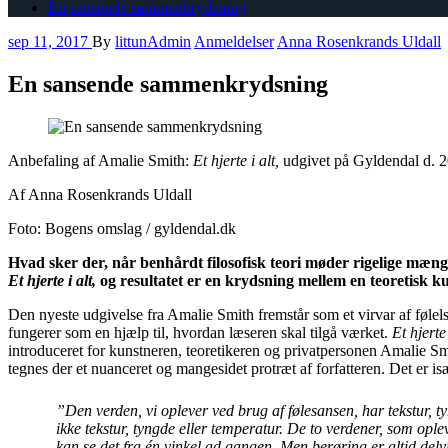
En sansende sammenkrydsning
sep 11, 2017
By
littunAdmin
Anmeldelser
Anna Rosenkrands Uldall
En sansende sammenkrydsning
Anbefaling af Amalie Smith:
Et hjerte i alt,
udgivet på Gyldendal d. 2
Af Anna Rosenkrands Uldall
Foto: Bogens omslag / gyldendal.dk
Hvad sker der, når benhårdt filosofisk teori møder rigelige mæng
Et hjerte i alt,
og resultatet er en krydsning mellem en teoretisk
Den nyeste udgivelse fra Amalie Smith fremstår som et virvar af følels
fungerer som en hjælp til, hvordan læseren skal tilgå værket.
Et hjerte
introduceret for kunstneren, teoretikeren og privatpersonen Amalie S
tegnes der et nuanceret og mangesidet protræt af forfatteren. Det er i
”Den verden, vi oplever ved brug af følesansen, har tekstur, t
ikke tekstur, tyngde eller temperatur. De to verdener, som ople
kan se det fra én vinkel ad gangen. Men berøring er altid delv