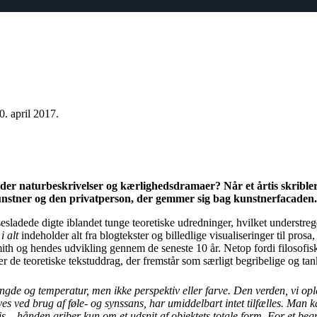
0. april 2017.
der naturbeskrivelser og kærlighedsdramaer? Når et årtis skribler
 kunstner og den privatperson, der gemmer sig bag kunstnerfacade
esladede digte iblandet tunge teoretiske udredninger, hvilket understreg
 i alt
indeholder alt fra blogtekster og billedlige visualiseringer til pro
mith og hendes udvikling gennem de seneste 10 år. Netop fordi filosofi
sær de teoretiske tekstuddrag, der fremstår som særligt begribelige og 
yngde og temperatur, men ikke perspektiv eller farve. Den verden, vi op
ves ved brug af føle- og synssans, har umiddelbart intet tilfælles. Man 
is – hånden griber kun om et udsnit af objektets totale form. For et be