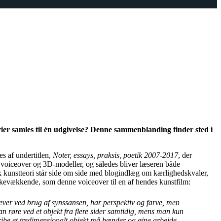
ier samles til én udgivelse? Denne sammenblanding finder sted i
n.
es af undertitlen,
Noter, essays, praksis, poetik 2007-2017
, der
sa, voiceover og 3D-modeller, og således bliver læseren både
sk kunstteori står side om side med blogindlæg om kærlighedskvaler,
tankevækkende, som denne voiceover til en af hendes kunstfilm:
lever ved brug af synssansen, har perspektiv og farve, men
kan røre ved et objekt fra flere sider samtidig, mens man kun
gribe et tredimensionalt objekt må hænder og øjne arbejde