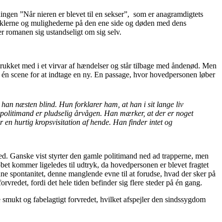
ningen ”Når nieren er blevet til en sekser”, som er anagramdigtets
iraklerne og mulighederne på den ene side og døden med dens
romanen sig ustandseligt om sig selv.
r trukket med i et virvar af hændelser og står tilbage med åndenød. Men
i én scene for at indtage en ny. En passage, hvor hovedpersonen løber
han næsten blind. Hun forklarer ham, at han i sit lange liv
politimand er pludselig årvågen. Han mærker, at der er noget
en hurtig kropsvisitation af hende. Han finder intet og
ed. Ganske vist styrter den gamle politimand ned ad trapperne, men
øbet kommer ligeledes til udtryk, da hovedpersonen er blevet fragtet
ne spontanitet, denne manglende evne til at forudse, hvad der sker på
rvredet, fordi det hele tiden befinder sig flere steder på én gang.
e smukt og fabelagtigt forvredet, hvilket afspejler den sindssygdom