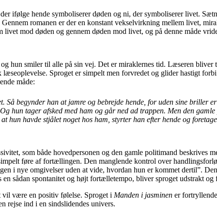
, der ifølge hende symboliserer døden og ni, der symboliserer livet. Sæt
øden. Gennem romanen er der en konstant vekselvirkning mellem livet, m
 livet mod døden og gennem døden mod livet, og på denne måde vrider 
og hun smiler til alle på sin vej. Det er miraklernes tid. Læseren blive
k læseoplevelse. Sproget er simpelt men forvredet og glider hastigt forb
lgende måde:
. Så begynder han at jamre og bebrejde hende, for uden sine briller er 
re. Og hun tager afsked med ham og går ned ad trappen. Men den gamle 
 hun havde stjålet noget hos ham, styrter han efter hende og foretager 
 passivitet, som både hovedpersonen og den gamle politimand beskrives m
e simpelt føre af fortællingen. Den manglende kontrol over handlingsforl
igen i nye omgivelser uden at vide, hvordan hun er kommet dertil”. Den
n sådan spontanitet og højt fortælletempo, bliver sproget udstrakt og fo
 vil være en positiv følelse. Sproget i
Manden i jasminen
er fortryllend
 rejse ind i en sindslidendes univers.