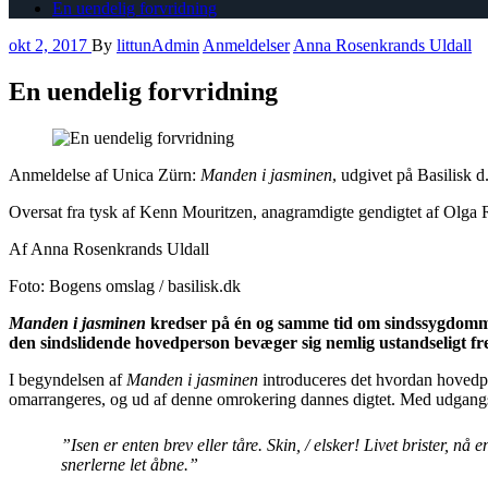
En uendelig forvridning
okt 2, 2017
By
littunAdmin
Anmeldelser
Anna Rosenkrands Uldall
En uendelig forvridning
Anmeldelse af Unica Zürn:
Manden i jasminen
, udgivet på Basilisk 
Oversat fra tysk af Kenn Mouritzen, anagramdigte gendigtet af Olga 
Af Anna Rosenkrands Uldall
Foto: Bogens omslag / basilisk.dk
Manden i jasminen
kredser på én og samme tid om sindssygdommen
den sindslidende hovedperson bevæger sig nemlig ustandseligt fre
I begyndelsen af
Manden i jasminen
introduceres det hvordan hovedp
omarrangeres, og ud af denne omrokering dannes digtet. Med udgangspun
”Isen er enten brev eller tåre. Skin, / elsker! Livet brister, nå e
snerlerne let åbne.”