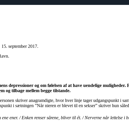
d. 15. september 2017.
Ravn.
s depressioner og om følelsen af at have uendelige muligheder. Fa
m og tilbage mellem begge tilstande.
ersonen skriver anagramdigte, hvor hver linje tager udgangspunkt i s
kt i sætningen ”Når nieren er blevet til en sekser” skriver hun sålede
n ene ener. / Enken renser sårene, bliver til ét. / Nerverne når lettelse i bi