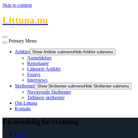
Skip to content
Littuna.nu
Primary Menu
Artikler
Show Artikler submenu
Hide Artikler submenu
Anmeldelser
Reportager
Litterære Artikler
Essays
Interviews
Skribenter
Show Skribenter submenu
Hide Skribenter submenu
Nuværende Skribenter
Tidligere skribenter
Om Littuna
Kontakt
En uendelig forvridning
Home