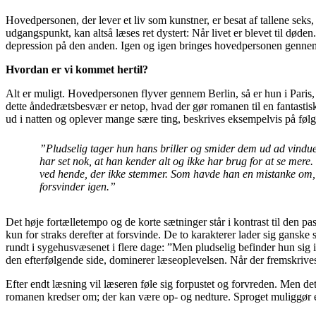
Hovedpersonen, der lever et liv som kunstner, er besat af tallene seks
udgangspunkt, kan altså læses ret dystert: Når livet er blevet til d
depression på den anden. Igen og igen bringes hovedpersonen gennem
Hvordan er vi kommet hertil?
Alt er muligt. Hovedpersonen flyver gennem Berlin, så er hun i Paris, 
dette åndedrætsbesvær er netop, hvad der gør romanen til en fantastis
ud i natten og oplever mange sære ting, beskrives eksempelvis på fø
”Pludselig tager hun hans briller og smider dem ud ad vinduet
har set nok, at han kender alt og ikke har brug for at se me
ved hende, der ikke stemmer. Som havde han en mistanke om, at
forsvinder igen.”
Det høje fortælletempo og de korte sætninger står i kontrast til den
kun for straks derefter at forsvinde. De to karakterer lader sig gansk
rundt i sygehusvæsenet i flere dage: ”Men pludselig befinder hun sig 
den efterfølgende side, dominerer læseoplevelsen. Når der fremskrives e
Efter endt læsning vil læseren føle sig forpustet og forvreden. Men det
romanen kredser om; der kan være op- og nedture. Sproget muliggør en