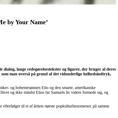
l Me by Your Name’
ialog, lange redegørelsestekster og figurer, der bruger al deres
de, som man overså på grund af det vidunderlige helhedsindtryk,
iker- og bohemesønnen Elio og den smarte, amerikanske
 Oliver og ikke mindst Elios far Samuels liv videre formede sig, og
e efterfølger til et af årtiets største popkulturfænomener, på samme