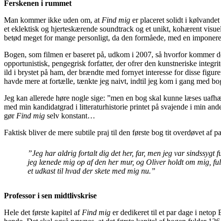
Ferskenen i rummet
Man kommer ikke uden om, at
Find mig
er placeret solidt i kølvand
et eklektisk og hjerteskærende soundtrack og et unikt, kohærent visu
betød meget for mange personligt, da den formåede, med en imponeren
Bogen, som filmen er baseret på, udkom i 2007, så hvorfor kommer de
opportunistisk, pengegrisk forfatter, der ofrer den kunstneriske integri
ild i brystet på ham, der brændte med fornyet interesse for disse figure
havde mere at fortælle, tænkte jeg naivt, indtil jeg kom i gang med bo
Jeg kan allerede høre nogle sige: ”men en bog skal kunne læses uafhængi
med min kandidatgrad i litteraturhistorie printet på svajende i min and
gør
Find mig
selv konstant…
Faktisk bliver de mere subtile praj til den første bog tit overdøvet 
”Jeg har aldrig fortalt dig det her, far, men jeg var sindssy
jeg lænede mig op af den her mur, og Oliver holdt om mig, fuld 
et udkast til hvad der skete med mig nu.”
Professor i sen midtlivskrise
Hele det første kapitel af
Find mig
er dedikeret til et par dage i netop