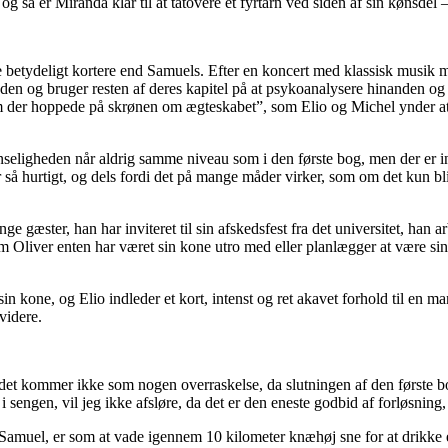
 så er Miranda klar til at tatovere et fyrtårn ved siden af sin kønsdel 
ge betydeligt kortere end Samuels. Efter en koncert med klassisk musik
den og bruger resten af deres kapitel på at psykoanalysere hinanden og
am der hoppede på skrønen om ægteskabet”, som Elio og Michel ynder at
anseligheden når aldrig samme niveau som i den første bog, men der er in
er så hurtigt, og dels fordi det på mange måder virker, som om det kun 
nge gæster, han har inviteret til sin afskedsfest fra det universitet, han 
liver enten har været sin kone utro med eller planlægger at være sin ko
in kone, og Elio indleder et kort, intenst og ret akavet forhold til en 
videre.
et kommer ikke som nogen overraskelse, da slutningen af den første bog
i sengen, vil jeg ikke afsløre, da det er den eneste godbid af forløsning
d Samuel, er som at vade igennem 10 kilometer knæhøj sne for at drikke 