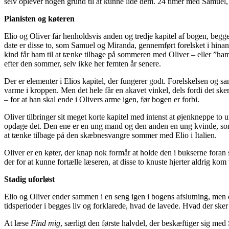
selv oplever nogen grund til at kunne lide dem. 24 timer med Samuel, og
Pianisten og køteren
Elio og Oliver får henholdsvis anden og tredje kapitel af bogen, beg
date er disse to, som Samuel og Miranda, gennemført forelsket i hinan
kind får ham til at tænke tilbage på sommeren med Oliver – eller ”h
efter den sommer, selv ikke her femten år senere.
Der er elementer i Elios kapitel, der fungerer godt. Forelskelsen og s
varme i kroppen. Men det hele får en akavet vinkel, dels fordi det sk
– for at han skal ende i Olivers arme igen, før bogen er forbi.
Oliver tilbringer sit meget korte kapitel med intenst at øjenkneppe to u
opdage det. Den ene er en ung mand og den anden en ung kvinde, som O
at tænke tilbage på den skæbnesvangre sommer med Elio i Italien.
Oliver er en køter, der knap nok formår at holde den i bukserne foran s
der for at kunne fortælle læseren, at disse to knuste hjerter aldrig kom 
Stadig uforløst
Elio og Oliver ender sammen i en seng igen i bogens afslutning, men d
tidsperioder i begges liv og forklarede, hvad de lavede. Hvad der sker 
At læse
Find mig
, særligt den første halvdel, der beskæftiger sig me