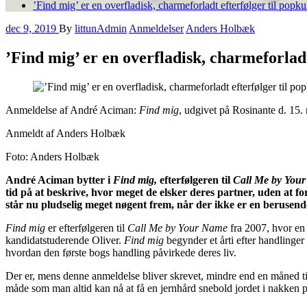
’Find mig’ er en overfladisk, charmeforladt efterfølger til po
dec 9, 2019
By
littunAdmin
Anmeldelser
Anders Holbæk
’Find mig’ er en overfladisk, charmeforla
Anmeldelse af André Aciman:
Find mig
, udgivet på Rosinante d. 15
Anmeldt af Anders Holbæk
Foto: Anders Holbæk
André Aciman bytter i
Find mig,
efterfølgeren til
Call Me by You
tid på at beskrive, hvor meget de elsker deres partner, uden at f
står nu pludselig meget nøgent frem, når der ikke er en berusend
Find mig
er efterfølgeren til
Call Me by Your Name
fra 2007, hvor e
kandidatstuderende Oliver.
Find mig
begynder et årti efter handlinger
hvordan den første bogs handling påvirkede deres liv.
Der er, mens denne anmeldelse bliver skrevet, mindre end en måned tilba
måde som man altid kan nå at få en jernhård snebold jordet i nakken på 