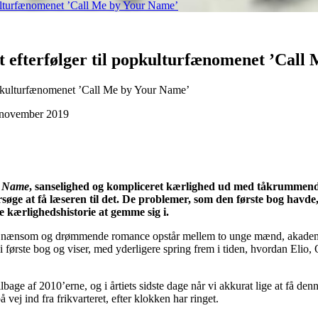
pkulturfænomenet ’Call Me by Your Name’
dt efterfølger til popkulturfænomenet ’Cal
. november 2019
r Name
, sanselighed og kompliceret kærlighed ud med tåkrummende d
orsøge at få læseren til det. De problemer, som den første bog hav
e kærlighedshistorie at gemme sig i.
n nænsom og drømmende romance opstår mellem to unge mænd, akadem
 i første bog og viser, med yderligere spring frem i tiden, hvordan Elio,
ge af 2010’erne, og i årtiets sidste dage når vi akkurat lige at få denn
vej ind fra frikvarteret, efter klokken har ringet.