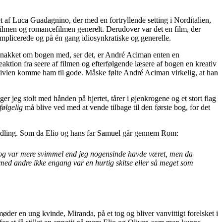
t af Luca Guadagnino, der med en fortryllende setting i Norditalien,
filmen og romancefilmen generelt. Derudover var det en film, der
mplicerede og på én gang idiosynkratiske og generelle.
 snakket om bogen med, ser det, er André Aciman enten en
tion fra seere af filmen og efterfølgende læsere af bogen en kreativ
ade tvivlen komme ham til gode. Måske følte André Aciman virkelig, at han
r jeg stolt med hånden på hjertet, tårer i øjenkrogene og et stort flag
følgelig
må blive ved med at vende tilbage til den første bog, for det
 handling. Som da Elio og hans far Samuel går gennem Rom:
uen og var mere svimmel end jeg nogensinde havde været, men da
d med andre ikke engang var en hurtig skitse eller så meget som
 møder en ung kvinde, Miranda, på et tog og bliver vanvittigt forelsket i