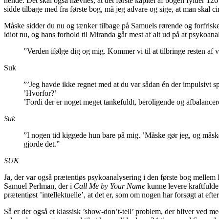
hende. Det skal også nævnes, at det første kapitel af bogen fylder 12
sidde tilbage med fra første bog, må jeg advare og sige, at man skal ci
Måske sidder du nu og tænker tilbage på Samuels rørende og forfrisken
idiot nu, og hans forhold til Miranda går mest af alt ud på at psykoa
”Verden ifølge dig og mig. Kommer vi til at tilbringe resten af 
Suk
”’Jeg havde ikke regnet med at du var sådan én der impulsivt spri
’Hvorfor?’
’Fordi der er noget meget tankefuldt, beroligende og afbalancere
Suk
”I nogen tid kiggede hun bare på mig. ’Måske gør jeg, og måske
gjorde det.”
SUK
Ja, der var også prætentiøs psykoanalysering i den første bog mellem 
Samuel Perlman, der i
Call Me by Your Name
kunne levere kraftfulde
prætentiøst ’intellektuelle’, at det er, som om nogen har forsøgt at ef
Så er der også et klassisk ’show-don’t-tell’ problem, der bliver ved 