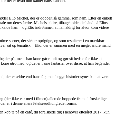
– for det er hvad hun kalder hans kønsdel.
 møder Elio Michel, der er dobbelt så gammel som ham. Efter en enkelt
 tale om deres fædre. Michels ældre, tilbageholdende hånd på Elios
 kalde ham – og Elio indrømmer, at han aldrig for alvor kom videre
time scener, der virker oprigtige, og som resulterer i en mærkbar
bliver sat op tematisk – Elio, der er sammen med en meget ældre mand
arbejder på, mens han kone går rundt og gør sit bedste for ikke at
ne utro med, og det er i sine fantasier over disse, at han begynder
mand, der er ældre end hans far, men begge historier synes kun at være
 (der ikke var med i filmen) allerede hoppede frem til forskellige
, der er i denne ellers følelsesudhungrede roman.
en kop te på en café, du forelskede dig i henover efteråret 2017, kun