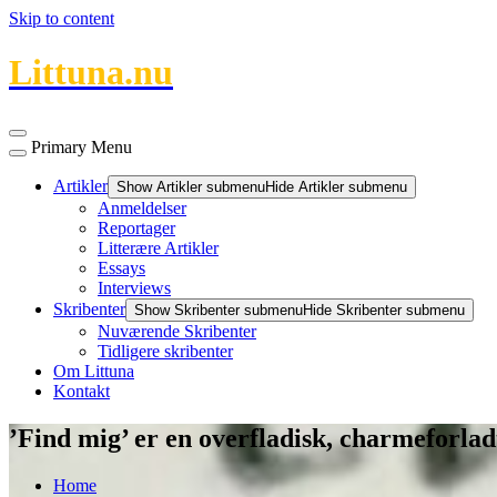
Skip to content
Littuna.nu
Primary Menu
Artikler
Show Artikler submenu
Hide Artikler submenu
Anmeldelser
Reportager
Litterære Artikler
Essays
Interviews
Skribenter
Show Skribenter submenu
Hide Skribenter submenu
Nuværende Skribenter
Tidligere skribenter
Om Littuna
Kontakt
’Find mig’ er en overfladisk, charmeforla
Home