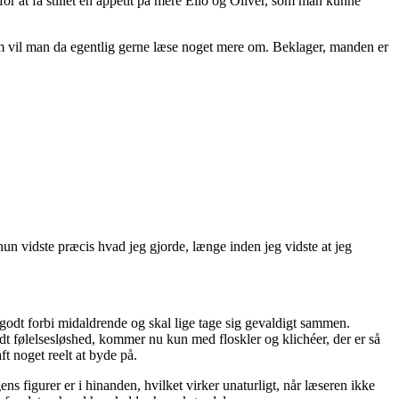
or at få stillet en appetit på mere Elio og Oliver, som man kunne
m vil man da egentlig gerne læse noget mere om. Beklager, manden er
hun vidste præcis hvad jeg gjorde, længe inden jeg vidste at jeg
godt forbi midaldrende og skal lige tage sig gevaldigt sammen.
t følelsesløshed, kommer nu kun med floskler og klichéer, der er så
ft noget reelt at byde på.
ns figurer er i hinanden, hvilket virker unaturligt, når læseren ikke