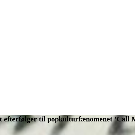
dt efterfølger til popkulturfænomenet ’Cal