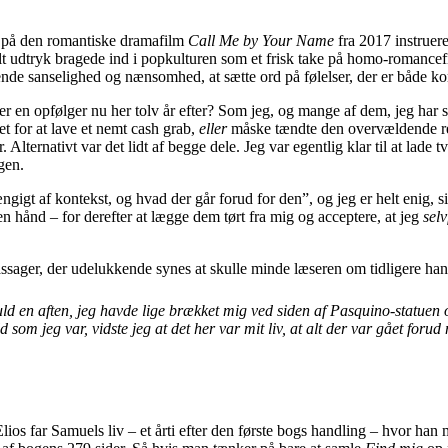
et på den romantiske dramafilm
Call Me by Your Name
fra 2017 instruere
elt udtryk bragede ind i popkulturen som et frisk take på homo-romance
de sanselighed og nænsomhed, at sætte ord på følelser, der er både ko
r en opfølger nu her tolv år efter? Som jeg, og mange af dem, jeg har
tet for at lave et nemt cash grab,
eller
måske tændte den overvældende reak
r. Alternativt var det lidt af begge dele. Jeg var egentlig klar til at l
gen.
gt af kontekst, og hvad der går forud for den”, og jeg er helt enig, sige
en hånd – for derefter at lægge dem tørt fra mig og acceptere, at jeg
selv
af passager, der udelukkende synes at skulle minde læseren om tidligere
gt fuld en aften, jeg havde lige brækket mig ved siden af Pasquino-stat
som jeg var, vidste jeg at det her var mit liv, at alt der var gået foru
 Elios far Samuels liv – et årti efter den første bogs handling – hvor han