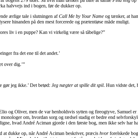
6 af bogens 279 sider. Så hvis man tænker på bare at samle
Find mig
op f
rka halvvejs ind i bogen, før de dukker op.
de ærlige tale i slutningen af
Call Me by Your Name
og tænker, at ha
nalysere hinanden på den mest forcerede og prætentiøse måde muligt.
vores liv i en puppe? Kan vi virkelig være så tåbelige?”
nger fra det ene til det andet.’
t over dig.’”
 gør jeg ikke.’ Det betød:
Jeg nægter at spille dit spil
. Hun vidste det, 
Elio og Oliver, men de var henholdsvis sytten og fireogtyve, Samuel er 
 monologer om, hvordan sorg og rædsel stadig er bedre end selvforskyld
terligne, hvad André Aciman gjorde i den første bog, men ikke selv har ha
med at dukke op, når André Aciman beskriver, præcis
hvor
forelskede boge