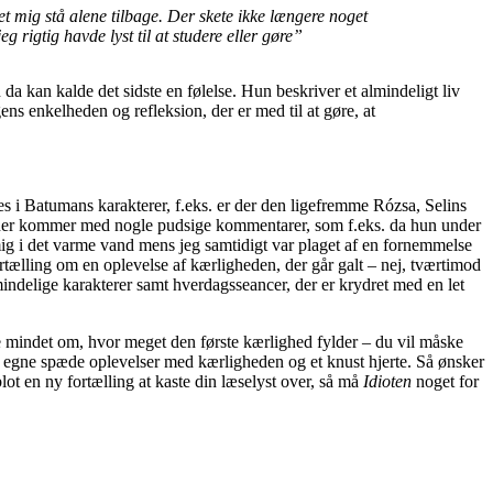
et mig stå alene tilbage. Der skete ikke længere noget
 rigtig havde lyst til at studere eller gøre”
 da kan kalde det sidste en følelse. Hun beskriver et almindeligt liv
ens enkelheden og refleksion, der er med til at gøre, at
i Batumans karakterer, f.eks. er der den ligefremme Rózsa, Selins
sioner kommer med nogle pudsige kommentarer, som f.eks. da hun under
 mig i det varme vand mens jeg samtidigt var plaget af en fornemmelse
rtælling om en oplevelse af kærligheden, der går galt – nej, tværtimod
indelige karakterer samt hverdagsseancer, der er krydret med en let
ive mindet om, hvor meget den første kærlighed fylder – du vil måske
e egne spæde oplevelser med kærligheden og et knust hjerte. Så ønsker
lot en ny fortælling at kaste din læselyst over, så må
Idioten
noget for