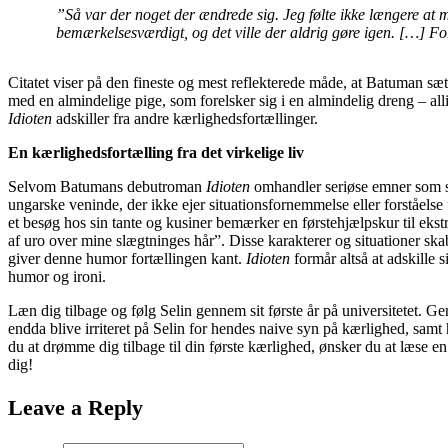
”Så var der noget der ændrede sig. Jeg følte ikke længere at m
bemærkelsesværdigt, og det ville der aldrig gøre igen. […] For 
Citatet viser på den fineste og mest reflekterede måde, at Batuman sætt
med en almindelige pige, som forelsker sig i en almindelig dreng – alli
Idioten
adskiller fra andre kærlighedsfortællinger.
En kærlighedsfortælling fra det virkelige liv
Selvom Batumans debutroman
Idioten
omhandler seriøse emner som so
ungarske veninde, der ikke ejer situationsfornemmelse eller forståel
et besøg hos sin tante og kusiner bemærker en førstehjælpskur til eks
af uro over mine slægtninges hår”. Disse karakterer og situationer skab
giver denne humor fortællingen kant.
Idioten
formår altså at adskille
humor og ironi.
Læn dig tilbage og følg Selin gennem sit første år på universitetet. G
endda blive irriteret på Selin for hendes naive syn på kærlighed, sa
du at drømme dig tilbage til din første kærlighed, ønsker du at læse en
dig!
Leave a Reply