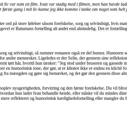
it liv var som en film. Ivan var stadig med i filmen, men han havde lad
første gang i mit liv kunne jeg ikke komme i tanke om noget som helt jeg
er ord på store følelser såsom forelskelse, sorg og selvindsigt, hvis man
gevel er Batumans fortælling alt andet end almindelig. Det er fortælling
rg og selvindsigt, så rummer romanen også en del humor. Humoren ses 
se for andre mennesker. Ligeledes er der Selin, der gennem sine reflek
tremt tørt hår, hvortil hun tænker: ”Jeg stod under bruseren og gassede
er en humoristisk tone, der gør, at er
Idioten
ikke er endnu en kliché fo
 sig fra mængden og gøre sig bemærket, og det gør den gennem disse alm
enoplev nysgerrigheden, forvirring og den første forelskelse. Du vil bl
mt hvordan hun lader Ivan behandle hende, eller måske vil du mindes din
 mere reflekteret og humoristisk kærlighedsfortælling eller mangler du b