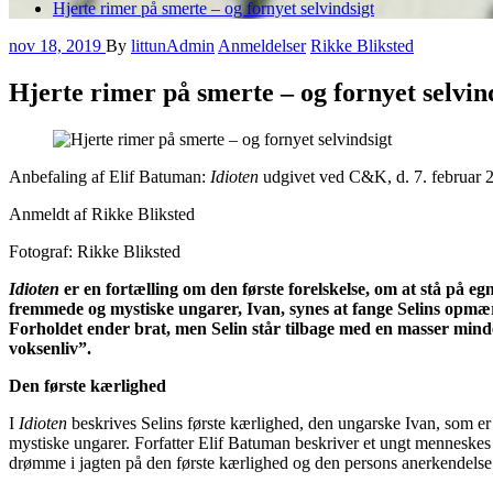
Hjerte rimer på smerte – og fornyet selvindsigt
nov 18, 2019
By
littunAdmin
Anmeldelser
Rikke Bliksted
Hjerte rimer på smerte – og fornyet selvin
Anbefaling af Elif Batuman:
Idioten
udgivet ved C&K, d. 7. februar 
Anmeldt af Rikke Bliksted
Fotograf: Rikke Bliksted
Idioten
er en fortælling om den første forelskelse, om at stå på egn
fremmede og mystiske ungarer, Ivan, synes at fange Selins opmæ
Forholdet ender brat, men Selin står tilbage med en masser minder
voksenliv”.
Den første kærlighed
I
Idioten
beskrives Selins første kærlighed, den ungarske Ivan, som er 
mystiske ungarer. Forfatter Elif Batuman beskriver et ungt mennesk
drømme i jagten på den første kærlighed og den persons anerkendelse