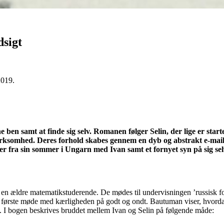
dsigt
2019.
e ben samt at finde sig selv. Romanen følger Selin, der lige er start
rksomhed. Deres forhold skabes gennem en dyb og abstrakt e-mailk
 fra sin sommer i Ungarn med Ivan samt et fornyet syn på sig selv,
en ældre matematikstuderende. De mødes til undervisningen ’russisk for
es første møde med kærligheden på godt og ondt. Bautuman viser, hvor
. I bogen beskrives bruddet mellem Ivan og Selin på følgende måde: