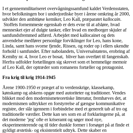
I et gennemmilitariseret overvågningssamfund kaldet Verdensstaten,
hvor befolkningen bor i underjordiske byer i årene omkring år 2000,
udvikler den ambitiøse kemiker, Leo Kall, præparatet
kallocain
.
Stoffets fornemmeste egenskab er dets evne til at afsløre, hvad
mennesket ejer af dulgte tanker, eller hvad en medborger skjuler af
samfundsfremmed adfærd. Arbejdet med kallocainet og dets
anvendelse medfører personlige forviklinger for Leo, hans kone,
Linda, samt hans svorne fjende, Rissen, og roder op i ellers ukendte
forhold i samfundet. Efter nabolandets, Universalstatens, erobring af
Kemiby nr. 4, hvor Leo er bosat, bliver han overført til fangenskab.
Herfra udfolder fortællingen sig skrevet som et hemmelige memoir
af Leo Kall, der optræder som romanens fortæller og protagonist.
Fra krig til krig 1914-1945
Årene 1900-1950 er præget af to verdenskrige, klassekamp,
kønskamp og alskens opgør med autoriteter og traditioner. Vendes
blikket mod den modernismeteoretiske litteratur, fremhæves det, at
modernismen udtrykker en forstyrrelse af gængse kommunikative
registre, der slår igennem i forbindelse med et generelt tab af tro og
traditionelle værdier. Dette kan ses som en af forklaringerne på, at
det moderne ’jeg’ ofte er kriseramt og søger mod nye,
eksperimenterende og til tider dunkle former i forsøget på at finde et
gyldigt æstetisk- og eksistentielt udtryk. Dette skaber en