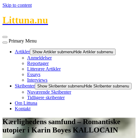
Skip to content
Littuna.nu
Primary Menu
Artikler
Show Artikler submenu
Hide Artikler submenu
Anmeldelser
Reportager
Litterære Artikler
Essays
Interviews
Skribenter
Show Skribenter submenu
Hide Skribenter submenu
Nuværende Skribenter
Tidligere skribenter
Om Littuna
Kontakt
Kærlighedens samfund – Romantiske
utopier i Karin Boyes KALLOCAIN