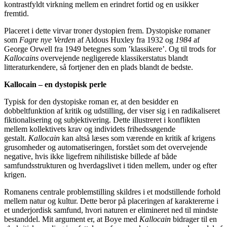
kontrastfyldt virkning mellem en erindret fortid og en usikker
fremtid.
Placeret i dette virvar troner dystopien frem. Dystopiske romaner
som
Fagre nye Verden
af Aldous Huxley fra 1932 og
1984
af
George Orwell fra 1949 betegnes som ’klassikere’. Og til trods for
Kallocains
overvejende negligerede klassikerstatus blandt
litteraturkendere, så fortjener den en plads blandt de bedste.
Kallocain – en dystopisk perle
Typisk for den dystopiske roman er, at den besidder en
dobbeltfunktion af kritik og udstilling, der viser sig i en radikaliseret
fiktionalisering og subjektivering. Dette illustreret i konflikten
mellem kollektivets krav og individets frihedssøgende
gestalt.
Kallocain
kan altså læses som værende en kritik af krigens
grusomheder og automatiseringen, forstået som det overvejende
negative, hvis ikke ligefrem nihilistiske billede af både
samfundsstrukturen og hverdagslivet i tiden mellem, under og efter
krigen.
Romanens centrale problemstilling skildres i et modstillende forhold
mellem natur og kultur. Dette beror på placeringen af karaktererne i
et underjordisk samfund, hvori naturen er elimineret ned til mindste
bestanddel. Mit argument er, at Boye med
Kallocain
bidrager til en