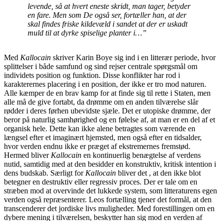
levende, så at hvert eneste skridt, man tager, betyder
en fare. Men som De også ser, fortæller han, at der
skal findes friske kildevæld i sandet at der er uskadt
muld til at dyrke spiselige planter i…”
Med
Kallocain
skriver Karin Boye sig ind i en litterær periode, hvor
splittelser i både samfund og sind rejser centrale spørgsmål om
individets position og funktion. Disse konflikter har rod i
karakterernes placering i en position, der ikke er tro mod naturen.
Alle kæmper de en brav kamp for at finde sig til rette i Staten, men
alle må de give fortabt, da drømme om en anden tilværelse slår
rødder i deres førhen ubevidste sjæle. Det er utopiske drømme, der
beror på naturlig samhørighed og en følelse af, at man er en del af et
organisk hele. Dette kan ikke alene betragtes som værende en
længsel efter et imaginært hjemsted, men også efter en tidsalder,
hvor verden endnu ikke er præget af ekstremernes fremstød.
Hermed bliver
Kallocain
en kontinuerlig benægtelse af verdens
nutid, samtidig med at den besidder en konstruktiv, kritisk intention i
dens budskab. Særligt for
Kallocain
bliver det , at den ikke blot
betegner en destruktiv eller regressiv proces. Der er tale om en
stræben mod at overvinde det lukkede system, som litteraturens egen
verden også repræsenterer. Leos fortælling tjener det formål, at den
transcenderer det jordiske livs muligheder. Med forestillingen om en
dybere mening i tilværelsen, beskytter han sig mod en verden af