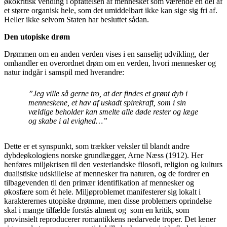
økokritisk vending i opfattelsen af mennesket som værende en del af
et større organisk hele, som det umiddelbart ikke kan sige sig fri af.
Heller ikke selvom Staten har besluttet sådan.
Den utopiske drøm
Drømmen om en anden verden vises i en sanselig udvikling, der
omhandler en overordnet drøm om en verden, hvori mennesker og
natur indgår i samspil med hverandre:
”Jeg ville så gerne tro, at der findes et grønt dyb i
menneskene, et hav af uskadt spirekraft, som i sin
vældige beholder kan smelte alle døde rester og læge
og skabe i al evighed…”
Dette er et synspunkt, som trækker veksler til blandt andre
dybdeøkologiens norske grundlægger, Arne Næss (1912). Her
henføres miljøkrisen til den vesterlandske filosofi, religion og kulturs
dualistiske udskillelse af mennesker fra naturen, og de fordrer en
tilbagevenden til den primær identifikation af mennesker og
økosfære som ét hele. Miljøproblemet manifesterer sig lokalt i
karakterernes utopiske drømme, men disse problemers oprindelse
skal i mange tilfælde forstås alment og som en kritik, som
provinsielt reproducerer romantikkens nedarvede troper. Det læner