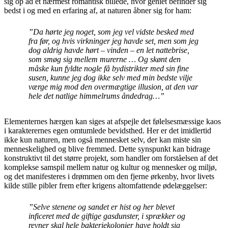
sig op ad et nærmest romantisk billede, hvor geniet befinder sig
bedst i og med en erfaring af, at naturen åbner sig for ham:
”Da hørte jeg noget, som jeg vel vidste besked med
fra før, og hvis virkninger jeg havde set, men som jeg
dog aldrig havde hørt – vinden – en let nattebrise,
som smøg sig mellem murerne … Og skønt den
måske kun fyldte nogle få bydistrikter med sin fine
susen, kunne jeg dog ikke selv med min bedste vilje
værge mig mod den overmægtige illusion, at den var
hele det natlige himmelrums åndedrag…”
Elementernes hærgen kan siges at afspejle det følelsesmæssige kaos
i karakterernes egen omtumlede bevidsthed. Her er det imidlertid
ikke kun naturen, men også mennesket selv, der kan miste sin
menneskelighed og blive fremmed. Dette synspunkt kan bidrage
konstruktivt til det større projekt, som handler om forståelsen af det
komplekse samspil mellem natur og kultur og mennesker og miljø,
og det manifesteres i drømmen om den fjerne ørkenby, hvor livets
kilde stille pibler frem efter krigens altomfattende ødelæggelser:
”Selve stenene og sandet er hist og her blevet
inficeret med de giftige gasdunster, i sprækker og
revner skal hele bakteriekolonier have holdt sig