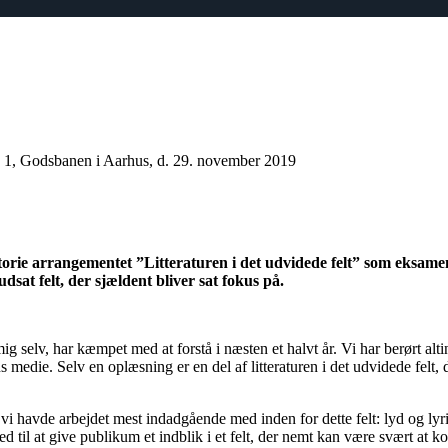
 1, Godsbanen i Aarhus, d. 29. november 2019
torie arrangementet ”Litteraturen i det udvidede felt” som eksamen
dsat felt, der sjældent bliver sat fokus på.
g selv, har kæmpet med at forstå i næsten et halvt år. Vi har berørt alting
ens medie. Selv en oplæsning er en del af litteraturen i det udvidede felt,
vi havde arbejdet mest indadgående med inden
for dette felt
:
lyd og lyr
il at give publikum et indblik i et felt, der nemt kan være svært at ko