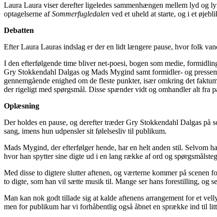
Laura
Laura
viser derefter ligeledes sammenhængen mellem lyd og ly
optagelserne af
Sommerfugledalen
ved et uheld at starte, og i et øjeb
Debatten
Efter Laura Lauras indslag er der en lidt længere pause, hvor folk vand
I den efterfølgende time bliver net-poesi, bogen som medie, formidling 
Gry
Stokkendahl
Dalgas
og Mads Mygind samt formidler-
og pressem
gennemgående enighed om de fleste punkter
, især omkring det faktum, 
der rigeligt med spørgsmål. Disse spænder vidt og omhandler alt fra 
Oplæsning
Der holdes en pause, og derefter træder Gry
Stokkendahl
Dalgas
på s
sang, imens hun udpensler sit følelsesliv til publikum.
Mads Mygind, der efterfølger hende
,
har en helt anden stil. Selvom han
hvor
han
spytter sin
e
digte ud i en lang række af ord og spørgsmålstegn 
Med disse to digtere slutter aftenen, og værterne kommer på scenen f
to digte, som han vil sætte musik til. Mange ser hans forestilling, og
Man kan nok godt tillade sig at kalde aftenens arrangement for et vellyk
men for publikum har vi forhåbentlig også åbnet en sprække ind til litt