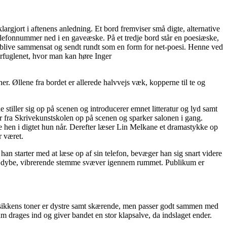
argjort i aftenens anledning. Et bord fremviser små digte,
alternative
telefonnummer ned i en gaveæske. På et tredje bord står en poesiæske,
il blive sammensat og sendt rundt som en form for net-poesi. Henne ved
erfuglenet, hvor man kan høre
Inger
. Øllene fra bordet er allerede halvvejs væk, kopperne til te og
tiller sig op på scenen og introducerer emnet litteratur og lyd samt
er fra Skrivekunstskolen op på scenen og sparker salonen i gang.
e hen i digtet hun når. Derefter læser Lin Melkane et dramastykke op
r været.
 han
starter med at læse op af sin telefon, bevæger
han
sig snart videre
 dyb
e,
vibrerende
stemme svæver igennem rummet.
Publikum er
 Musikkens toner er dystre samt skærende, men passer godt sammen med
m drages ind og giver bandet en stor klapsalve, da indslaget ender.