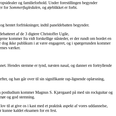
ropsidealer og familieforhold. Under forestillingen begynder
er for
Sommerfugledalen
, og øjeblikket er forbi.
og hentet forfriskninger, indtil paneldebatten begynder.
ebatteret af de 3 digtere Christoffer
Ugile
,
gerne kommer fra vidt forskellige ståsteder, er der rundt om bordet en
er dog ikke
publikum
i at være engageret, og i spørgerunden kommer
ernes værker.
net. Hendes stemme er tynd, næsten nasal, og danner en fortryllende
ter, og han går over til sin signifikante rap-lig
n
ende oplæsning,
og som postludium kommer Magnus S. Kjærgaard på med sin rockguitar og
humør og god stemning.
lov til at
give os i kast
med et praktisk aspekt af vores uddannelse,
ar kunne kaldet eksamen for en fest.