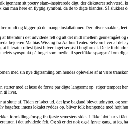
rik igennem sit
poetry
slam
–
inspirere
de
digt, der
diskuterer selvværd, k
lik kan man høre en flygtig symfoni, da de to digte blandes. Så slukkes d
rer rundt og kigger på de mange installationer. Der bliver snakket, leet 
af litteratur i det udvidede felt og alt det midt imellem gennemgået og d
edarbejderen Mathias Wissing fra Aarhus Teater
. Selvom hver af delta
at litteratur oftest først bliver taget seriøst i bogformat
. Dette forhindr
panelets synspunkt på boget som medie til specifikke spørgsmål om digt
cenen med sin nye digtsamling om hendes oplevelse af at være transkøn
 starter med at læse de første par digte langsomt op, stiger tempoet heref
til livet.
or at slutte af. Tiden er løbet ud, det løse bagland blevet udnyttet, 
 selv bagefter, imens lokalet ryddes op, bliver folk hængende med højt 
ket formidlingsforsøg fra første semesters side af. Ikke blot har vi fået 
eraturen i det udvidede felt.
Og så er det nok også første gang, at jeg h