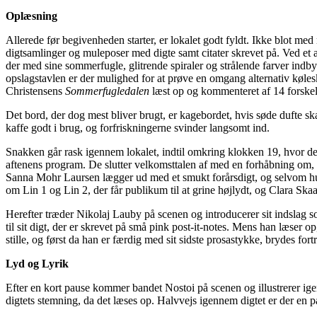
Oplæsning
Allerede før begivenheden starter, er lokalet godt fyldt. Ikke blot 
digtsamlinger og muleposer med digte
samt
citater
skrevet
på. Ved et 
der
med
sine
sommerfugle, glitrende spiraler og strålende farver
indbyd
opslagstavlen er der mulighed for at prøve en omgang alternativ køl
Christensens
Sommerfugledalen
læst op
og kommenteret
af 14 forske
Det bord, der dog mest bliver brugt, er kagebordet, hvis søde dufte s
kaffe godt i brug, og forfriskningerne svinder langsomt ind.
Snakken går rask igennem lokalet, indtil omkring klokken 19, hvor den
aftenens program. De slutter velkomsttalen af med en forhåbning om, at
Sanna Mohr Laursen lægger ud med et smukt forårsdigt, og selvom hun 
om Lin 1 og Lin 2, der får publikum til at grine højlydt, og Clara Ska
Herefter
træder Nikolaj
Lauby
på scenen og introducerer sit indslag
til sit digt, der er skrevet på små pink post-it-notes. Mens han læser op
stille
,
og først da han er færdig med sit sidste prosastykke, brydes fortr
Lyd og Lyrik
Efter en kort pause kommer bandet
Nostoi
på scenen og illustrerer ig
digtets stemning, da det læses op. Halvvejs igennem digtet er der en 