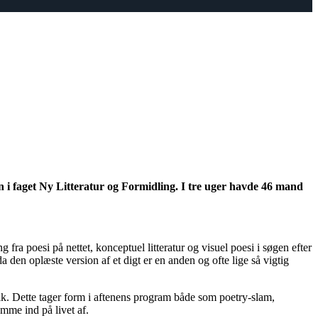
 i faget Ny Litteratur og Formidling. I tre uger h
avde
46 mand
 fra poesi på nettet, konceptuel litteratur og visuel poesi i søgen efter
 da den oplæste version af et digt er en anden og ofte lige så vigtig
ik. Dette tager form i aftenens program både som
poetry
-slam,
mme ind på livet af.