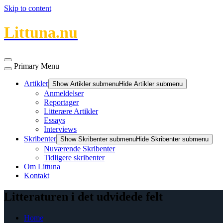
Skip to content
Littuna.nu
Primary Menu
Artikler
Show Artikler submenu
Hide Artikler submenu
Anmeldelser
Reportager
Litterære Artikler
Essays
Interviews
Skribenter
Show Skribenter submenu
Hide Skribenter submenu
Nuværende Skribenter
Tidligere skribenter
Om Littuna
Kontakt
Litteraturen i det udvidede felt
Home