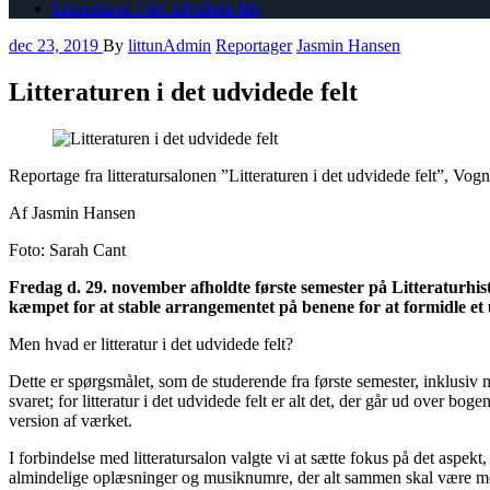
Litteraturen i det udvidede felt
dec 23, 2019
By
littunAdmin
Reportager
Jasmin Hansen
Litteraturen i det udvidede felt
Reportage fra litteratursalon
en
”Litteraturen i det u
dvidede f
elt”
, Vogn
Af Jasmin Hansen
Foto: Sarah
Cant
Fredag d. 29. november
afhold
te
første semester på Litteraturhis
kæmpet for at stable arrangementet på benene for at formidle et u
Men hvad er
l
itteratur i det
u
dvidede
f
elt?
Dette er spørgsmålet
,
som de studerende fra første semester, inklusiv mi
svaret; for litteratur i det udvidede felt er alt det, der går ud over bog
version af værket.
I forbindelse med litteratursalon valgte vi at sætte fokus på det aspekt
,
almindelige oplæsninger og musiknumre, der alt sammen skal være med t