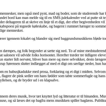
med mennesker, men også med pynt, mad og boder
,
som de studerende har kl
andet bord kan man melde sig til en SMS-julekalender ved at putte sit 
er deltageren til at skrive en linje
til et digt, der efter begivenheden v
eskabspoesi på tegnede køleskabe, og bagerst i rummet hænger to somm
llige mennesker.
kærer igennem lokalet og blander sig med baggrundsmusikkens bløde toner
 dæmpes, og folk begynder at sætte sig ned. To af mine medstuderende s
 salonen vil udvide folks horisonter. Herefter træder tre tidligere elev
starter lidt nervøst, bliver hun mere og mere selvsikker, desto længer
arup Sørensen slutter indlægget af med et digt om særlige steder, hun ha
 som en babusjkadukke med prosa, forklaring og
et
digt i midten.
Selvom
, flagre
r
de pink sedler om hans fødder som tabte sommerfugle
og
hans
ylle
l
sen
,
og de bryder ud i en klapsalve.
ennem deres musik, hvor tæt knyttet lyd og litteratur er til hinanden.
pause, og så læses det op bagfra mens musikken spiller baglæns. Publiku