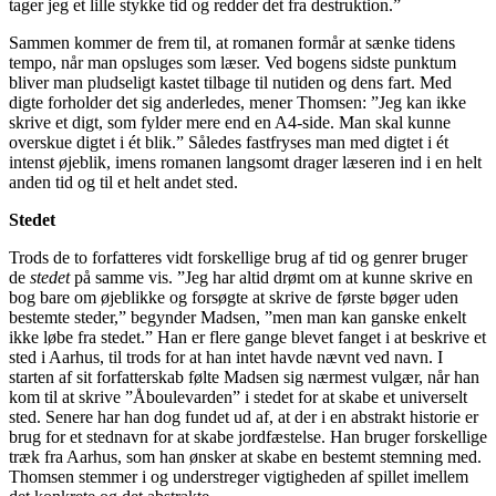
tager jeg et lille stykke tid og redder det fra destruktion.”
Sammen kommer de frem til, at romanen formår at sænke tidens
tempo, når man opsluges som læser. Ved bogens sidste punktum
bliver man pludseligt kastet tilbage til nutiden og dens fart. Med
digte forholder det sig anderledes, mener Thomsen: ”Jeg kan ikke
skrive et digt, som fylder mere end en A4-side. Man skal kunne
overskue digtet i ét blik.” Således fastfryses man med digtet i ét
intenst øjeblik, imens romanen langsomt drager læseren ind i en helt
anden tid og til et helt andet sted.
Stedet
Trods de to forfatteres vidt forskellige brug af tid og genrer bruger
de
stedet
på samme vis. ”Jeg har altid drømt om at kunne skrive en
bog bare om øjeblikke og forsøgte at skrive de første bøger uden
bestemte steder,” begynder Madsen, ”men man kan ganske enkelt
ikke løbe fra stedet.” Han er flere gange blevet fanget i at beskrive et
sted i Aarhus, til trods for at han intet havde nævnt ved navn. I
starten af sit forfatterskab følte Madsen sig nærmest vulgær, når han
kom til at skrive ”Åboulevarden” i stedet for at skabe et universelt
sted. Senere har han dog fundet ud af, at der i en abstrakt historie er
brug for et stednavn for at skabe jordfæstelse. Han bruger forskellige
træk fra Aarhus, som han ønsker at skabe en bestemt stemning med.
Thomsen stemmer i og understreger vigtigheden af spillet imellem