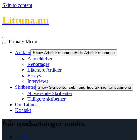
Skip to content
Littuna.nu
Primary Menu
Artikler
Show Artikler submenu
Hide Artikler submenu
Anmeldelser
Reportager
Litterære Artikler
Essays
Interviews
Skribenter
Show Skribenter submenu
Hide Skribenter submenu
Nuværende Skribenter
Tidligere skribenter
Om Littuna
Kontakt
Når modsætninger mødes
Home