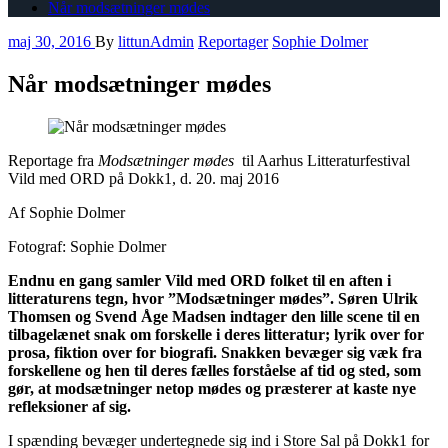
Når modsætninger mødes
maj 30, 2016
By
littunAdmin
Reportager
Sophie Dolmer
Når modsætninger mødes
Reportage fra
Modsætninger mødes
til Aarhus Litteraturfestival
Vild med ORD på Dokk1, d. 20. maj 2016
Af Sophie Dolmer
Fotograf: Sophie Dolmer
Endnu en gang samler Vild med ORD folket til en aften i
litteraturens tegn, hvor ”Modsætninger mødes”. Søren Ulrik
Thomsen og Svend Åge Madsen indtager den lille scene til en
tilbagelænet snak om forskelle i deres litteratur; lyrik over for
prosa, fiktion over for biografi. Snakken bevæger sig væk fra
forskellene og hen til deres fælles forståelse af tid og sted, som
gør, at modsætninger netop mødes og præsterer at kaste nye
refleksioner af sig.
I spænding bevæger undertegnede sig ind i Store Sal på Dokk1 for