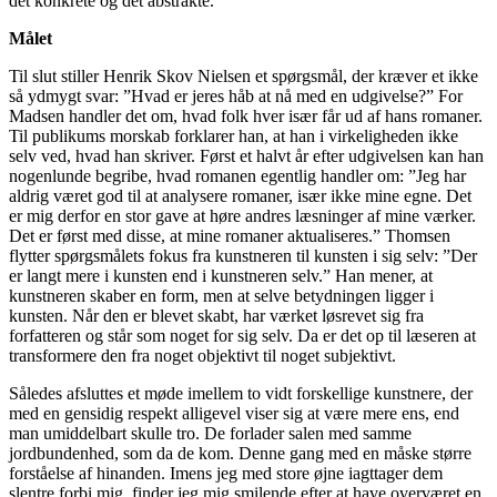
det konkrete og det abstrakte.
Målet
Til slut stiller Henrik Skov Nielsen et spørgsmål, der kræver et ikke
så ydmygt svar: ”Hvad er jeres håb at nå med en udgivelse?” For
Madsen handler det om, hvad folk hver især får ud af hans romaner.
Til publikums morskab forklarer han, at han i virkeligheden ikke
selv ved, hvad han skriver. Først et halvt år efter udgivelsen kan han
nogenlunde begribe, hvad romanen egentlig handler om: ”Jeg har
aldrig været god til at analysere romaner, især ikke mine egne. Det
er mig derfor en stor gave at høre andres læsninger af mine værker.
Det er først med disse, at mine romaner aktualiseres.” Thomsen
flytter spørgsmålets fokus fra kunstneren til kunsten i sig selv: ”Der
er langt mere i kunsten end i kunstneren selv.” Han mener, at
kunstneren skaber en form, men at selve betydningen ligger i
kunsten. Når den er blevet skabt, har værket løsrevet sig fra
forfatteren og står som noget for sig selv. Da er det op til læseren at
transformere den fra noget objektivt til noget subjektivt.
Således afsluttes et møde imellem to vidt forskellige kunstnere, der
med en gensidig respekt alligevel viser sig at være mere ens, end
man umiddelbart skulle tro. De forlader salen med samme
jordbundenhed, som da de kom. Denne gang med en måske større
forståelse af hinanden. Imens jeg med store øjne iagttager dem
slentre forbi mig, finder jeg mig smilende efter at have overværet en