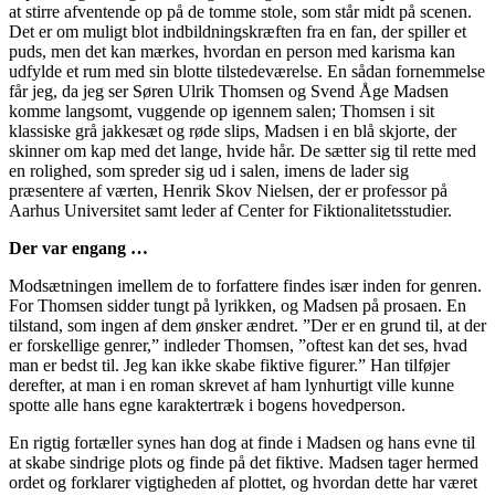
at stirre afventende op på de tomme stole, som står midt på scenen.
Det er om muligt blot indbildningskræften fra en fan, der spiller et
puds, men det kan mærkes, hvordan en person med karisma kan
udfylde et rum med sin blotte tilstedeværelse. En sådan fornemmelse
får jeg, da jeg ser Søren Ulrik Thomsen og Svend Åge Madsen
komme langsomt, vuggende op igennem salen; Thomsen i sit
klassiske grå jakkesæt og røde slips, Madsen i en blå skjorte, der
skinner om kap med det lange, hvide hår. De sætter sig til rette med
en rolighed, som spreder sig ud i salen, imens de lader sig
præsentere af værten, Henrik Skov Nielsen, der er professor på
Aarhus Universitet samt leder af Center for Fiktionalitetsstudier.
Der var engang …
Modsætningen imellem de to forfattere findes især inden for genren.
For Thomsen sidder tungt på lyrikken, og Madsen på prosaen. En
tilstand, som ingen af dem ønsker ændret. ”Der er en grund til, at der
er forskellige genrer,” indleder Thomsen, ”oftest kan det ses, hvad
man er bedst til. Jeg kan ikke skabe fiktive figurer.” Han tilføjer
derefter, at man i en roman skrevet af ham lynhurtigt ville kunne
spotte alle hans egne karaktertræk i bogens hovedperson.
En rigtig fortæller synes han dog at finde i Madsen og hans evne til
at skabe sindrige plots og finde på det fiktive. Madsen tager hermed
ordet og forklarer vigtigheden af plottet, og hvordan dette har været