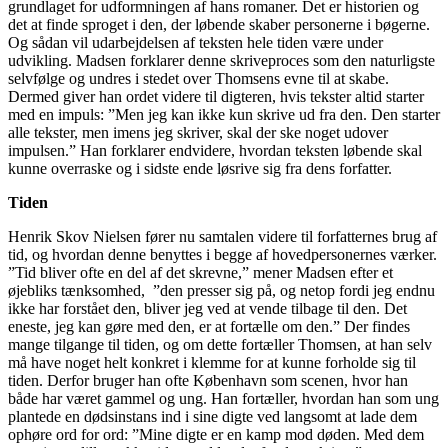
grundlaget for udformningen af hans romaner. Det er historien og
det at finde sproget i den, der løbende skaber personerne i bøgerne.
Og sådan vil udarbejdelsen af teksten hele tiden være under
udvikling. Madsen forklarer denne skriveproces som den naturligste
selvfølge og undres i stedet over Thomsens evne til at skabe.
Dermed giver han ordet videre til digteren, hvis tekster altid starter
med en impuls: ”Men jeg kan ikke kun skrive ud fra den. Den starter
alle tekster, men imens jeg skriver, skal der ske noget udover
impulsen.” Han forklarer endvidere, hvordan teksten løbende skal
kunne overraske og i sidste ende løsrive sig fra dens forfatter.
Tiden
Henrik Skov Nielsen fører nu samtalen videre til forfatternes brug af
tid, og hvordan denne benyttes i begge af hovedpersonernes værker.
”Tid bliver ofte en del af det skrevne,” mener Madsen efter et
øjebliks tænksomhed, ”den presser sig på, og netop fordi jeg endnu
ikke har forstået den, bliver jeg ved at vende tilbage til den. Det
eneste, jeg kan gøre med den, er at fortælle om den.” Der findes
mange tilgange til tiden, og om dette fortæller Thomsen, at han selv
må have noget helt konkret i klemme for at kunne forholde sig til
tiden. Derfor bruger han ofte København som scenen, hvor han
både har været gammel og ung. Han fortæller, hvordan han som ung
plantede en dødsinstans ind i sine digte ved langsomt at lade dem
ophøre ord for ord: ”Mine digte er en kamp mod døden. Med dem