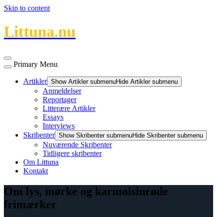
Skip to content
Littuna.nu
Primary Menu
Artikler
Show Artikler submenu
Hide Artikler submenu
Anmeldelser
Reportager
Litterære Artikler
Essays
Interviews
Skribenter
Show Skribenter submenu
Hide Skribenter submenu
Nuværende Skribenter
Tidligere skribenter
Om Littuna
Kontakt
Om lys, mørke og karmoisinrøde
frimærker