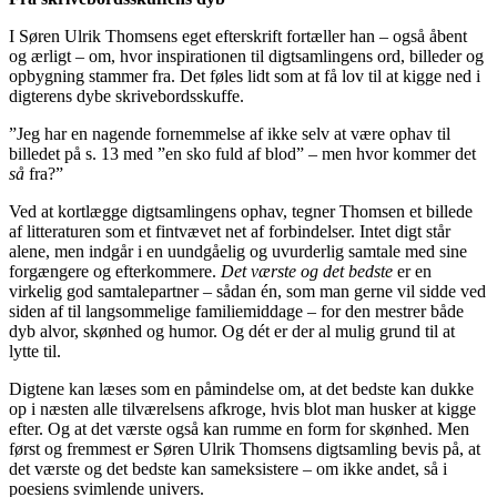
I Søren Ulrik Thomsens eget efterskrift fortæller han – også åbent
og ærligt – om, hvor inspirationen til digtsamlingens ord, billeder og
opbygning stammer fra. Det føles lidt som at få lov til at kigge ned i
digterens dybe skrivebordsskuffe.
”Jeg har en nagende fornemmelse af ikke selv at være ophav til
billedet på s. 13 med ”en sko fuld af blod” – men hvor kommer det
så
fra?”
Ved at kortlægge digtsamlingens ophav, tegner Thomsen et billede
af litteraturen som et fintvævet net af forbindelser. Intet digt står
alene, men indgår i en uundgåelig og uvurderlig samtale med sine
forgængere og efterkommere.
Det værste og det bedste
er en
virkelig god samtalepartner – sådan én, som man gerne vil sidde ved
siden af til langsommelige familiemiddage – for den mestrer både
dyb alvor, skønhed og humor. Og dét er der al mulig grund til at
lytte til.
Digtene kan læses som en påmindelse om, at det bedste kan dukke
op i næsten alle tilværelsens afkroge, hvis blot man husker at kigge
efter. Og at det værste også kan rumme en form for skønhed. Men
først og fremmest er Søren Ulrik Thomsens digtsamling bevis på, at
det værste og det bedste kan sameksistere – om ikke andet, så i
poesiens svimlende univers.