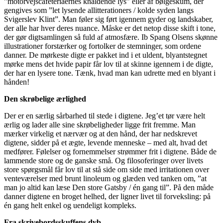
”motorvejscafeteriaernes knaldende lys” eller af bølgeskum, der
gengives som ”let lysende allitterationers / kolde syden langs
Svigerslev Klint”. Man føler sig ført igennem gyder og landskaber,
der alle har hver deres nuance. Måske er det netop disse skift i tone,
der gør digtsamlingen så fuld af atmosfære. Ib Spang Olsens skønne
illustrationer forstærker og fortolker de stemninger, som ordene
danner. De mørkeste digte er pakket ind i et uldent, blyantstegnet
mørke mens det hvide papir får lov til at skinne igennem i de digte,
der har en lysere tone. Tænk, hvad man kan udrette med en blyant i
hånden!
Den skrøbelige ærlighed
Der er en særlig sårbarhed til stede i digtene. Jeg’et tør være helt
ærlig og lader alle sine skrøbeligheder ligge frit fremme. Man
mærker virkelig et nærvær og at den hånd, der har nedskrevet
digtene, sidder på et ægte, levende menneske – med alt, hvad det
medfører. Følelser og fornemmelser strømmer frit i digtene. Både de
lammende store og de ganske små. Og filosoferinger over livets
store spørgsmål får lov til at stå side om side med irritationen over
venteværelser med brunt linoleum og glæden ved tanken om, ”at
man jo altid kan læse Den store Gatsby / én gang til”. På den måde
danner digtene en broget helhed, der ligner livet til forveksling: på
én gang helt enkel og uendeligt kompleks.
Fra skrivebordsskuffens dyb