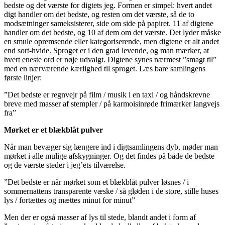
bedste og det værste for digtets jeg. Formen er simpel: hvert andet
digt handler om det bedste, og resten om det værste, så de to
modsætninger sameksisterer, side om side på papiret. 11 af digtene
handler om det bedste, og 10 af dem om det værste. Det lyder måske
en smule opremsende eller kategoriserende, men digtene er alt andet
end sort-hvide. Sproget er i den grad levende, og man mærker, at
hvert eneste ord er nøje udvalgt. Digtene synes nærmest ”smagt til”
med en nærværende kærlighed til sproget. Læs bare samlingens
første linjer:
”Det bedste er regnvejr på film / musik i en taxi / og håndskrevne
breve med masser af stempler / på karmoisinrøde frimærker langvejs
fra”
Mørket er et blækblåt pulver
Når man bevæger sig længere ind i digtsamlingens dyb, møder man
mørket i alle mulige afskygninger. Og det findes på både de bedste
og de værste steder i jeg’ets tilværelse.
”Det bedste er når mørket som et blækblåt pulver løsnes / i
sommernattens transparente væske / så gløden i de store, stille huses
lys / fortættes og mættes minut for minut”
Men der er også masser af lys til stede, blandt andet i form af