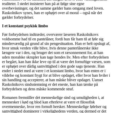
realiteter. I stedet insisterer han på at følge sine egne
overbevisninger, og det samme gælder hans omgang med loven.
Raskolnikov synes, han er ophøjet over al moral – også når det
gælder forbrydelser.
I et konstant psykisk limbo
Før forbrydelsen indtræder, overværer læseren Raskolnikovs
voldsomme had til en pantelåner, fordi hun får ham til at føle sig
mindreværdig på grund af sin pengesituation. Han er helt opslugt af,
hvor smuk verden ville blive, hvis denne panterlånerske ikke
længere var i den, og bruger det som et ræsonnement for, at han
uden moralske skrupler kan tage hendes liv. Men efter forbrydelsen
er begået, kan han ikke leve op til at være det fornuftige væsen, som
er ophøjet over dårlig samvittighed i den gode sags tjeneste. Han
ender i stedet med at være i et konstant limbo, hvor han enten er i
vildelse og konstant frygt for at blive opdaget, eller hvor han hviler i
sin handling og accepterer, at han måske bliver opdaget. Uanset
Raskolnikovs sindsstemning er det eneste, han kan tænke på
forbrydelsen og dens måske kommende straf.
Romanen fremstiller det menneskelige sind og umuligheden i, at
mennesker i kød og blod kan efterleve at være et filosofisk
overmenneske, hvor ren fornuft hersker. Menneskelige følelser og
samvittighed dominerer i virkelighedens verden, og dermed er det