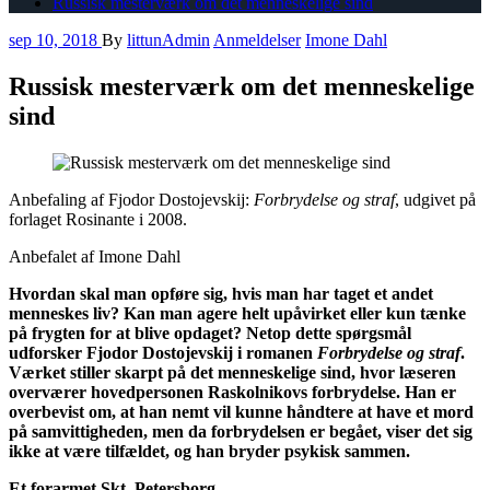
Russisk mesterværk om det menneskelige sind
sep 10, 2018
By
littunAdmin
Anmeldelser
Imone Dahl
Russisk mesterværk om det menneskelige
sind
Anbefaling af Fjodor Dostojevskij:
Forbrydelse og straf
, udgivet på
forlaget Rosinante i 2008.
Anbefalet af Imone Dahl
Hvordan skal man opføre sig, hvis man har taget et andet
menneskes liv? Kan man agere helt upåvirket eller kun tænke
på frygten for at blive opdaget? Netop dette spørgsmål
udforsker Fjodor Dostojevskij i romanen
Forbrydelse og straf
.
Værket stiller skarpt på det menneskelige sind, hvor læseren
overværer hovedpersonen Raskolnikovs forbrydelse. Han er
overbevist om, at han nemt vil kunne håndtere at have et mord
på samvittigheden, men da forbrydelsen er begået, viser det sig
ikke at være tilfældet, og han bryder psykisk sammen.
Et forarmet Skt. Petersborg