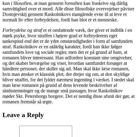
kun i filosofien, at man gennem fornuften kan fraskrive sig dårlig
samvittighed over et mord. Alle disse filosofiske overvejelser påviser
Dostojevskij gennem Raskolnikovs manglende evne til at leve et
normalt liv efter forbrydelsen, fordi han blot er et menneske.
Forbrydelse og straf
er et omfattende værk, der giver et indblik i en
mørk psyke, hvor straffen i højere grad er forbryderens eget
tankespind end det er de ydre omstændigheder i form af samfundets
straf. Raskolnikov er en utålelig karakter, fordi han ikke følger
samfundets love og sociale regler, men det er på grund af ham, at
romanen bliver interessant. Han udfordrer konstant sine omgivelser,
og det skaber bevægelse og viser, hvordan samfundet forsøger at
håndtere personer, der skiller sig ud. Man skal ikke læse romanen,
hvis man ønsker et klassisk plot, der drejer sig om, at den skyldige
bliver straffet, for det fylder nærmest ingenting i værket. I stedet skal
man læse romanen på grund af dens levende beskrivelser af
sindsstemninger og de mange små passager, hvor Raskolnikov
møder Skt. Petersborgs borgere. Det er nemlig disse afsnit der gør, at
romanen fremstår så ægte.
Leave a Reply