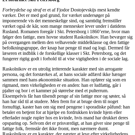
Forbrydelse og straf
er et af Fjodor Dostojevskijs mest kendte
værker. Det er med god grund, for værket undersøger på
imponerende vis det menneskelige sind, og samtidig fremstiller
værket også de kår, som mange mennesker lever under i datidens
Rusland. Romanen foregår i Skt. Petersborg i 1860’erne, hvor man
følger den fattige, men hovne student Raskolnikov. Han bevæger sig
på overgangen mellem den velhavende middelklasse og den fattige
befolkningsgruppe, der knap har penge til mad og logi. Dermed får
læseren et indblik i de forskellige klasser i Skt. Petersborg, og det
fungerer rigtig godt i forhold til at vise vigtigheden i de sociale lag.
Raskolnikov er en utrolig irriterende karakter med sin arrogante
persona, og det forstærkes af, at hans sociale adfærd ikke hænger
sammen med hans økonomiske situation. Han opfører sig som en
rigmand, men virkeligheden er en anden: han er ludfattig, går i
pjalter og bor i et kammer på størrelse med et pulterrum.
Eksempelvis får han tilsendt penge af sin fattige mor og søster, så
han har råd til at studere. Men frem for at bruge dem til noget
fornuftigt, kaster han om sig med pengene i sporadiske påfund: han
betaler en betjent for at hjælpe en fordrukken kvinde hjem eller
efterlader nogle rupler hos en kvinde, hvis mand har drukket deres
opsparing op. Selvom det er prisværdigt, at han giver sine penge til
fattige folk, fremstår det ikke fromt, men nærmere dumt.
Raskolnikov er en karakter, der nægter at leve efter virkelighedens