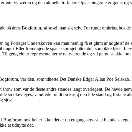
sær intervieweren og den aktuelle forfatter. Oplæsningerne er gode, og sa
de på årets Bogforum, så snød man sig selv. For rundt omkring hos de
n og Forlaget Underskoven kan man nemlig få et glimt af nogle af de 
l unge? Eller fremragende spansksproget litteratur, som ikke før er blev
. Til gengæld er repræsentanterne nærværende og vil gerne snakke om d
års Bogforum, var den, som tilhørte Det Danske Edgar Allan Poe Selskab. 
show som var de fleste andre standes langt overlegent. De havde nemlig
fulde smokey eyes, vandrede rundt omkring den lille stand og fortalte all
g sjov.
Bogforum nok heller ikke; det er nu engang sjovest at blande sit eget sl
kke at udnytte det.