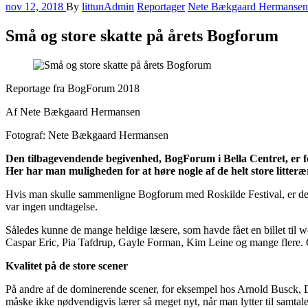
nov 12, 2018
By
littunAdmin
Reportager
Nete Bækgaard Hermansen
Små og store skatte på årets Bogforum
Reportage fra BogForum 2018
Af Nete Bækgaard Hermansen
Fotograf: Nete Bækgaard Hermansen
Den tilbagevendende begivenhed, BogForum i Bella Centret, er fo
Her har man muligheden for at høre nogle af de helt store litter
Hvis man skulle sammenligne Bogforum med Roskilde Festival, er der i
var ingen undtagelse.
Således kunne de mange heldige læsere, som havde fået en billet til we
Caspar Eric, Pia Tafdrup, Gayle Forman, Kim Leine og mange flere. Gyl
Kvalitet på de store scener
På andre af de dominerende scener, for eksempel hos Arnold Busck, 
måske ikke nødvendigvis lærer så meget nyt, når man lytter til samtale