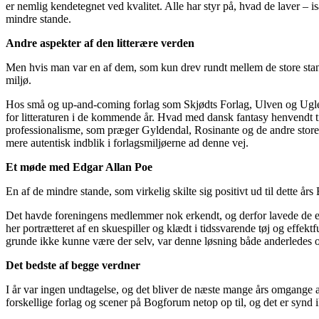
er nemlig kendetegnet ved kvalitet. Alle har styr på, hvad de laver – i
mindre stande.
Andre aspekter af den litterære verden
Men hvis man var en af dem, som kun drev rundt mellem de store stan
miljø.
Hos små og up-and-coming forlag som Skjødts Forlag, Ulven og Ugle
for litteraturen i de kommende år. Hvad med dansk fantasy henvendt ti
professionalisme, som præger Gyldendal, Rosinante og de andre store
mere autentisk indblik i forlagsmiljøerne ad denne vej.
Et møde med Edgar Allan Poe
En af de mindre stande, som virkelig skilte sig positivt ud til dette 
Det havde foreningens medlemmer nok erkendt, og derfor lavede de et 
her portrætteret af en skuespiller og klædt i tidssvarende tøj og effekt
grunde ikke kunne være der selv, var denne løsning både anderledes o
Det bedste af begge verdner
I år var ingen undtagelse, og det bliver de næste mange års omgange af 
forskellige forlag og scener på Bogforum netop op til, og det er synd i