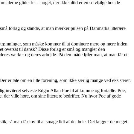
mtalerne glider let – noget, der ikke altid er en selvfølge hos de
 små forlag og stande, at man mærker pulsen på Danmarks litterære
strømninger, som måske kommer til at dominere mere og mere inden
et oversat til dansk? Disse forlag er små og mangler den
eres værker og deres arbejde. På den måde føler man, at man får et
Der er tale om en lille forening, som ikke særlig mange ved eksisterer.
 inviteret selveste Edgar Allan Poe til at komme og fortælle. Poe,
e, der ville høre, om sine litterære bedrifter. Nu hvor Poe af gode
ik, så man får lov til at smage lidt af det hele. Det lægger de meget