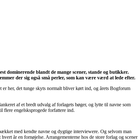
mest dominerende blandt de mange scener, stande og butikker.
gemmer der sig også små perler, som kan være værd at lede efter.
r her, det tunge skyts normalt bliver kørt ind, og årets Bogforum
keret af et bredt udvalg af forlagets bøger, og lytte til navne som
 flere engelsksprogede forfattere ind.
 spækket med kendte navne og dygtige interviewere. Og selvom man
t hvert år en fornøjelse. Arrangementerne hos de store forlag og scener