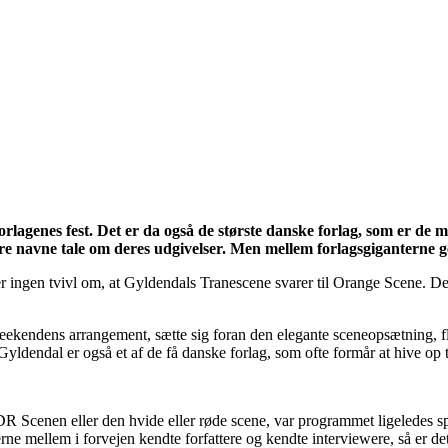
rlagenes fest. Det er da også de største danske forlag, som er de 
ære navne tale om deres udgivelser. Men mellem forlagsgiganterne 
ngen tvivl om, at Gyldendals Tranescene svarer til Orange Scene. Det e
ekendens arrangement, sætte sig foran den elegante sceneopsætning, flan
dendal er også et af de få danske forlag, som ofte formår at hive op til
DR Scenen eller den hvide eller røde scene, var programmet ligeledes
rne mellem i forvejen kendte forfattere og kendte interviewere, så er de