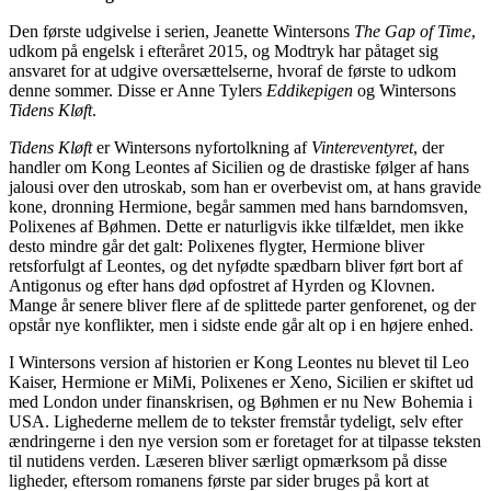
Den første udgivelse i serien, Jeanette Wintersons
The Gap of Time
,
udkom på engelsk i efteråret 2015, og Modtryk har påtaget sig
ansvaret for at udgive oversættelserne, hvoraf de første to udkom
denne sommer. Disse er Anne Tylers
Eddikepigen
og Wintersons
Tidens Kløft
.
Tidens Kløft
er Wintersons nyfortolkning af
Vintereventyret
, der
handler om Kong Leontes af Sicilien og de drastiske følger af hans
jalousi over den utroskab, som han er overbevist om, at hans gravide
kone, dronning Hermione, begår sammen med hans barndomsven,
Polixenes af Bøhmen. Dette er naturligvis ikke tilfældet, men ikke
desto mindre går det galt: Polixenes flygter, Hermione bliver
retsforfulgt af Leontes, og det nyfødte spædbarn bliver ført bort af
Antigonus og efter hans død opfostret af Hyrden og Klovnen.
Mange år senere bliver flere af de splittede parter genforenet, og der
opstår nye konflikter, men i sidste ende går alt op i en højere enhed.
I Wintersons version af historien er Kong Leontes nu blevet til Leo
Kaiser, Hermione er MiMi, Polixenes er Xeno, Sicilien er skiftet ud
med London under finanskrisen, og Bøhmen er nu New Bohemia i
USA. Lighederne mellem de to tekster fremstår tydeligt, selv efter
ændringerne i den nye version som er foretaget for at tilpasse teksten
til nutidens verden. Læseren bliver særligt opmærksom på disse
ligheder, eftersom romanens første par sider bruges på kort at