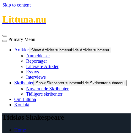
Skip to content
Littuna.nu
Primary Menu
Artikler
Show Artikler submenu
Hide Artikler submenu
Anmeldelser
Reportager
Litterære Artikler
Essays
Interviews
Skribenter
Show Skribenter submenu
Hide Skribenter submenu
Nuværende Skribenter
Tidligere skribenter
Om Littuna
Kontakt
Tidsløs Shakespeare
Home