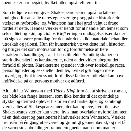
mennesker har begået, hvilket titlen også refererer til.
Som tidligere nævnt giver Shakespeare-serien også forfatterne
mulighed for at sætte deres egne særlige præg på de historier, de
vælger at nyfortolke, og Winterson har i høj grad valgt at drage
fordel af dette. Hendes værker er kendt for at handle om temaer som
seksualitet og køn, og
Tidens Kløft
er ingen undtagelse, især da der
må siges at være grundlag for det, når dens kildemateriale behandler
utroskab og jalousi. Hun får kunstnerisk vævet dette ind i historien
og bruger det som motivation for og fordømmelse af flere
karakterers handlinger, især i Leos tilfælde. Samtidig skaber en
stærk diversitet hos karaktererne, uden at det virker ubegrundet i
forhold til plottet. Karaktererne spænder vidt over forskellige racer,
personligheder og seksuelle identiter, hvilket gør bogen mere
farverig og dybt interessant, fordi disse faktorer indirekte kan have
indflydelse på en persons motiver og adfærd.
Alt i alt har Winterson med
Tidens Kløft
formået at skrive en roman,
der både kan fange læseren, som ikke kender til det oprindelige
stykke og dermed oplever historien med friske øjne, og samtidigt
værdsættes af Shakespeare-fanen, der kan opleve, hvor tidsløse
Shakespeares værker kan være, hvis man overlader nyfortolkningen
til en dedikeret og passioneret håndværker som Winterson. Værket
fremstår på én gang ubesværet og grundigt gennemtænkt, og det får
de varmeste anbefalinger fra undertegnede, uanset om man er