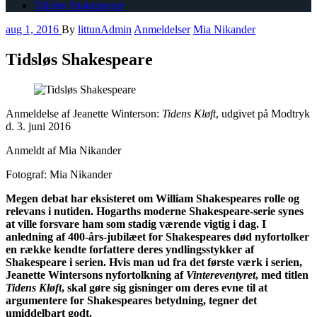
Tidsløs Shakespeare
aug 1, 2016
By
littunAdmin
Anmeldelser
Mia Nikander
Tidsløs Shakespeare
Anmeldelse af Jeanette Winterson:
Tidens Kløft
, udgivet på Modtryk
d. 3. juni 2016
Anmeldt af Mia Nikander
Fotograf: Mia Nikander
Megen debat har eksisteret om William Shakespeares rolle og
relevans i nutiden. Hogarths moderne Shakespeare-serie synes
at ville forsvare ham som stadig værende vigtig i dag. I
anledning af 400-års-jubilæet for Shakespeares død nyfortolker
en række kendte forfattere deres yndlingsstykker af
Shakespeare i serien. Hvis man ud fra det første værk i serien,
Jeanette Wintersons nyfortolkning af
Vintereventyret
, med titlen
Tidens Kløft
, skal gøre sig gisninger om deres evne til at
argumentere for Shakespeares betydning, tegner det
umiddelbart godt.