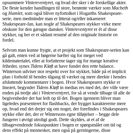
opsummere
Vintereventyret
, og hvad der sker i de forskellige akter.
De fleste kender handlingen til store, berømte værker som
Macbeth
og
Hamlet
, som også bliver nyfortolket i Hogarths Shakespeare-
serie, men medmindre man er litterat og/eller inkarneret
Shakespeare-fan, kan nogle af Shakespeares stykker virke mere
obskure for den gængse dansker.
Vintereventyret
er ét af disse
stykker, og her er et sådant resumé af den originale historie en
fordel.
Selvom man kunne frygte, at et projekt som Shakespeare-serien kan
gå galt, enten ved at bøgerne hæfter sig for meget ved
kildematerialet, eller at forfatterne tager sig for mange kreative
friheder, synes
Tidens Kløft
at have fundet den rette balance.
Winterson udviser stor respekt over for stykket, både på et implicit
plan i forhold til hendes tilgang til værket og mere direkte i hendes
afsluttende kommentarer i bogen. Hvor Shakespeares stykke er
lineært, begynder
Tidens Kløft
in medias res med det, der ville være
enden på tredje akt i
Vintereventyret
, for så at vende tilbage til alle de
begivenheder der har ledt op til det. Bogen igennem bliver man
ligeledes præsenteret for flashbacks, der bygger karaktererne mere
op, hvad end det drejer sig om noget, der forefindes i Shakespeares
stykke eller det, der er Wintersons egne tilføjelser – begge dele
fungerer i øvrigt utroligt godt. Dette skyldes, at et af de
tilbagevendende fokuspunkter i bogen er spørgsmålet om tid og
dens effekt på mennesker, men også på gerningerne, disse