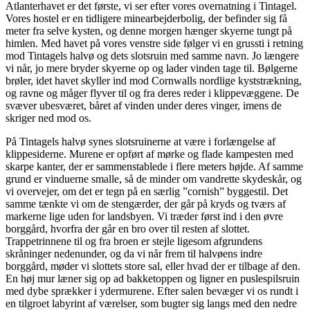
Atlanterhavet er det første, vi ser efter vores overnatning i Tintagel.
Vores hostel er en tidligere minearbejderbolig, der befinder sig få
meter fra selve kysten, og denne morgen hænger skyerne tungt på
himlen. Med havet på vores venstre side følger vi en grussti i retning
mod Tintagels halvø og dets slotsruin med samme navn. Jo længere
vi når, jo mere bryder skyerne op og lader vinden tage til. Bølgerne
brøler, idet havet skyller ind mod Cornwalls nordlige kyststrækning,
og ravne og måger flyver til og fra deres reder i klippevæggene. De
svæver ubesværet, båret af vinden under deres vinger, imens de
skriger ned mod os.
På Tintagels halvø synes slotsruinerne at være i forlængelse af
klippesiderne. Murene er opført af mørke og flade kampesten med
skarpe kanter, der er sammenstablede i flere meters højde. Af samme
grund er vinduerne smalle, så de minder om vandrette skydeskår, og
vi overvejer, om det er tegn på en særlig ”cornish” byggestil. Det
samme tænkte vi om de stengærder, der går på kryds og tværs af
markerne lige uden for landsbyen. Vi træder først ind i den øvre
borggård, hvorfra der går en bro over til resten af slottet.
Trappetrinnene til og fra broen er stejle ligesom afgrundens
skråninger nedenunder, og da vi når frem til halvøens indre
borggård, møder vi slottets store sal, eller hvad der er tilbage af den.
En høj mur læner sig op ad bakketoppen og ligner en puslespilsruin
med dybe sprækker i ydermurene. Efter salen bevæger vi os rundt i
en tilgroet labyrint af værelser, som bugter sig langs med den nedre