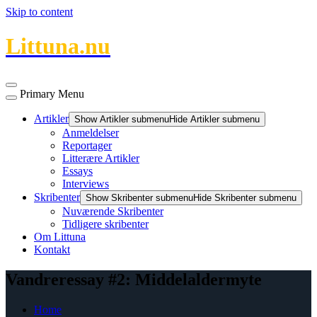
Skip to content
Littuna.nu
Primary Menu
Artikler
Show Artikler submenu
Hide Artikler submenu
Anmeldelser
Reportager
Litterære Artikler
Essays
Interviews
Skribenter
Show Skribenter submenu
Hide Skribenter submenu
Nuværende Skribenter
Tidligere skribenter
Om Littuna
Kontakt
Vandreressay #2: Middelaldermyte
Home