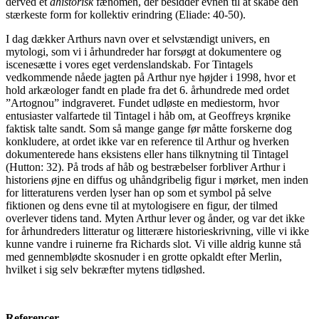
derved et
ahistorisk
fænomen, der besidder evnen til at skabe den
stærkeste form for kollektiv erindring (Eliade: 40-50).
I dag dækker Arthurs navn over et selvstændigt univers, en
mytologi, som vi i århundreder har forsøgt at dokumentere og
iscenesætte i vores eget verdenslandskab. For Tintagels
vedkommende nåede jagten på Arthur nye højder i 1998, hvor et
hold arkæologer fandt en plade fra det 6. århundrede med ordet
”Artognou” indgraveret. Fundet udløste en mediestorm, hvor
entusiaster valfartede til Tintagel i håb om, at Geoffreys krønike
faktisk talte sandt. Som så mange gange før måtte forskerne dog
konkludere, at ordet ikke var en reference til Arthur og hverken
dokumenterede hans eksistens eller hans tilknytning til Tintagel
(Hutton: 32). På trods af håb og bestræbelser forbliver Arthur i
historiens øjne en diffus og uhåndgribelig figur i mørket, men inden
for litteraturens verden lyser han op som et symbol på selve
fiktionen og dens evne til at mytologisere en figur, der tilmed
overlever tidens tand. Myten Arthur lever og ånder, og var det ikke
for århundreders litteratur og litterære historieskrivning, ville vi ikke
kunne vandre i ruinerne fra Richards slot. Vi ville aldrig kunne stå
med gennemblødte skosnuder i en grotte opkaldt efter Merlin,
hvilket i sig selv bekræfter mytens tidløshed.
Referencer