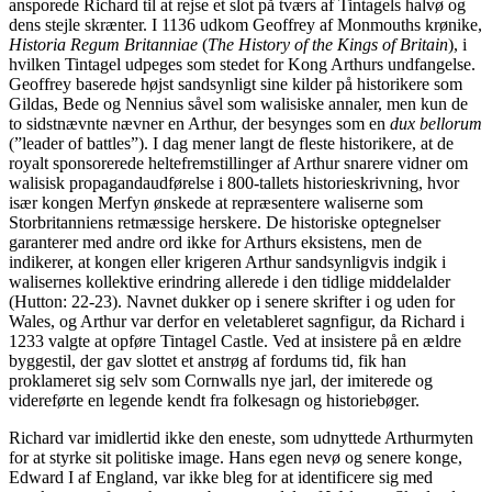
ansporede Richard til at rejse et slot på tværs af Tintagels halvø og
dens stejle skrænter. I 1136 udkom Geoffrey af Monmouths krønike,
Historia Regum Britanniae
(
The History of the Kings of Britain
), i
hvilken Tintagel udpeges som stedet for Kong Arthurs undfangelse.
Geoffrey baserede højst sandsynligt sine kilder på historikere som
Gildas, Bede og Nennius såvel som walisiske annaler, men kun de
to sidstnævnte nævner en Arthur, der besynges som en
dux bellorum
(”leader of battles”). I dag mener langt de fleste historikere, at de
royalt sponsorerede heltefremstillinger af Arthur snarere vidner om
walisisk propagandaudførelse i 800-tallets historieskrivning, hvor
især kongen Merfyn ønskede at repræsentere waliserne som
Storbritanniens retmæssige herskere. De historiske optegnelser
garanterer med andre ord ikke for Arthurs eksistens, men de
indikerer, at kongen eller krigeren Arthur sandsynligvis indgik i
walisernes kollektive erindring allerede i den tidlige middelalder
(Hutton: 22-23). Navnet dukker op i senere skrifter i og uden for
Wales, og Arthur var derfor en veletableret sagnfigur, da Richard i
1233 valgte at opføre Tintagel Castle. Ved at insistere på en ældre
byggestil, der gav slottet et anstrøg af fordums tid, fik han
proklameret sig selv som Cornwalls nye jarl, der imiterede og
videreførte en legende kendt fra folkesagn og historiebøger.
Richard var imidlertid ikke den eneste, som udnyttede Arthurmyten
for at styrke sit politiske image. Hans egen nevø og senere konge,
Edward I af England, var ikke bleg for at identificere sig med