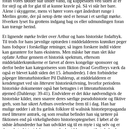
foran vores fødder står under vand, og klippesiden ved siden af er
for stejl og alt for glat til at kunne kravle på. Så vi står her bare.
Alene i skyggerne, mens vi hører vores eget åndedræt runge i
Merlins grotte, der på netop dette sted er hensat i et særligt mørke.
Hverken lyset fra grottens indgang bag os eller udmundingen foran
kan trænge herind.
Et lignende mørke hviler over Arthur og hans historiske fodaftryk.
Til trods for hans jævnlige optræden i middelalderens krøniker peger
hans fodspor i forskellige retninger, så ingen forskere indtil videre
kan garantere for hans eksistens. Men måske bør man slet ikke
opfatte Arthur gennem et historisk spektrum, eftersom
middelalderkrønikerne er farvet af deres kongelige sponsorer og
derfor bedre kan kategoriseres som fiktion (hvad Geoffreys værk da
også er blevet kaldt siden det 15. århundrede). I den forbindelse
påpeger litteraturhistoriker Pil Dahlerup, at middelalderen er
kendetegnet ved sin
litterære
historieskrivning, hvorfor periodens
historiske dokumenter også bør betragtes i et litteraturhistorisk
øjemed (Dahlerup: 39-41). Endvidere er det ikke nødvendigvis de
historiske kilder, men snarere deres særlige pseudohistorie og fiktive
greb, som har sikret Arthurs overlevelse frem til i dag. Han har
mulige rødder i alt fra gælisk folklore til walisisk historiepropaganda
med litterære antræk, og som resultat befinder han sig tættere på
fiktionen end på virkelighedstro historieoptegnelser. I løbet af de
sidste århundreder har han udviklet sig til en myte i sig selv og er