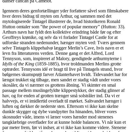
danser cancan på Camelot.
Igennem deres genfortællinger yder forfattere såvel som filmskabere
hver deres bidrag til myten om Arthur, og sammen med det
mytologiserede Tintagel illustrerer de, hvad historikeren Ronald
Hutton omtaler som ”the power of popular memory” (Hutton: 33).
Arthurs navn har fyldt den kollektive erindring både før og efter
Geoffreys krønike, og selv da vi forlader Tintagel Castle for at
udforske stranden nedenunder, hænger myten ved: Tværs gennem
selve Tintagels klippehalvø lægger Merlin’s Cave, hvis navn er et
levn fra litteraturens verden. Denne gang er det Alfred, Lord
Tennyson, som, inspireret af Malory, gendigtede arthurmyterne i
Idylls of the King
(1859-1885), hvor troldmanden Merlins grotte
optræder. Tennysons idé er bragt til live på Tintagels strand, hvor
bølgernes skumsprøjt farver Atlanterhavet hvidt. Tidevandet har for
længst trukket sig tilbage, men sandet er stadig vådt under vores
skosåler, da vi nærmer os grottens åbning. Vi skimter en smal
passage mellem muslingefyldte klippestykker, der stadig glinser af
hav, og for enden af grotten trænger små solstråler ind. Da vi er
halvvejs, er vi imidlertid overladt til mørket. Saltvandet hænger i
luften og dækker de nederste sten. Eftersom vi ikke kan skelne
dunkle skygger og dybe vandpytter fra hinanden, bliver vores
skosnuder våde, imens vi læner vores hænder mod stenenes
tangklæbrige overflader for at kunne holde balancen. Vi når kun et
par meter frem, før vi indser, at vi ikke kan komme videre. Stenene