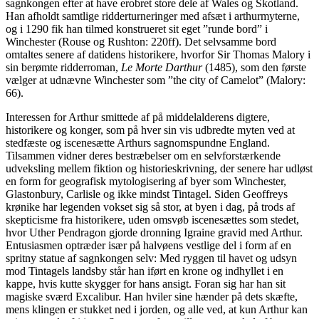
sagnkongen efter at have erobret store dele af Wales og Skotland.
Han afholdt samtlige ridderturneringer med afsæt i arthurmyterne,
og i 1290 fik han tilmed konstrueret sit eget ”runde bord” i
Winchester (Rouse og Rushton: 220ff). Det selvsamme bord
omtaltes senere af datidens historikere, hvorfor Sir Thomas Malory i
sin berømte ridderroman,
Le Morte Darthur
(1485), som den første
vælger at udnævne Winchester som ”the city of Camelot” (Malory:
66).
Interessen for Arthur smittede af på middelalderens digtere,
historikere og konger, som på hver sin vis udbredte myten ved at
stedfæste og iscenesætte Arthurs sagnomspundne England.
Tilsammen vidner deres bestræbelser om en selvforstærkende
udveksling mellem fiktion og historieskrivning, der senere har udløst
en form for geografisk mytologisering af byer som Winchester,
Glastonbury, Carlisle og ikke mindst Tintagel. Siden Geoffreys
krønike har legenden vokset sig så stor, at byen i dag, på trods af
skepticisme fra historikere, uden omsvøb iscenesættes som stedet,
hvor Uther Pendragon gjorde dronning Igraine gravid med Arthur.
Entusiasmen optræder især på halvøens vestlige del i form af en
spritny statue af sagnkongen selv: Med ryggen til havet og udsyn
mod Tintagels landsby står han iført en krone og indhyllet i en
kappe, hvis kutte skygger for hans ansigt. Foran sig har han sit
magiske sværd Excalibur. Han hviler sine hænder på dets skæfte,
mens klingen er stukket ned i jorden, og alle ved, at kun Arthur kan