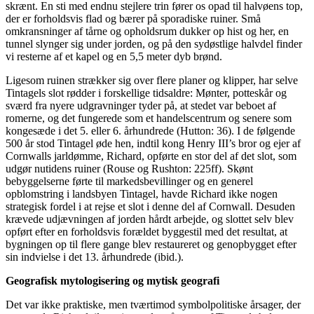
skrænt. En sti med endnu stejlere trin fører os opad til halvøens top,
der er forholdsvis flad og bærer på sporadiske ruiner. Små
omkransninger af tårne og opholdsrum dukker op hist og her, en
tunnel slynger sig under jorden, og på den sydøstlige halvdel finder
vi resterne af et kapel og en 5,5 meter dyb brønd.
Ligesom ruinen strækker sig over flere planer og klipper, har selve
Tintagels slot rødder i forskellige tidsaldre: Mønter, potteskår og
sværd fra nyere udgravninger tyder på, at stedet var beboet af
romerne, og det fungerede som et handelscentrum og senere som
kongesæde i det 5. eller 6. århundrede (Hutton: 36). I de følgende
500 år stod Tintagel øde hen, indtil kong Henry III’s bror og ejer af
Cornwalls jarldømme, Richard, opførte en stor del af det slot, som
udgør nutidens ruiner (Rouse og Rushton: 225ff). Skønt
bebyggelserne førte til markedsbevillinger og en generel
opblomstring i landsbyen Tintagel, havde Richard ikke nogen
strategisk fordel i at rejse et slot i denne del af Cornwall. Desuden
krævede udjævningen af jorden hårdt arbejde, og slottet selv blev
opført efter en forholdsvis forældet byggestil med det resultat, at
bygningen op til flere gange blev restaureret og genopbygget efter
sin indvielse i det 13. århundrede (ibid.).
Geografisk mytologisering og mytisk geografi
Det var ikke praktiske, men tværtimod symbolpolitiske årsager, der