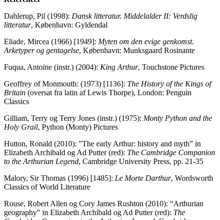
Dahlerup, Pil (1998):
Dansk litteratur. Middelalder II: Verdslig
litteratur
, København: Gyldendal
Eliade, Mircea (1966) [1949]:
Myten om den evige genkomst.
Arketyper og gentagelse
, København: Munksgaard Rosinante
Fuqua, Antoine (instr.) (2004):
King Arthur
, Touchstone Pictures
Geoffrey of Monmouth: (1973) [1136]:
The History of the Kings of
Britain
(oversat fra latin af Lewis Thorpe), London: Penguin
Classics
Gilliam, Terry og Terry Jones (instr.) (1975):
Monty Python and the
Holy Grail
, Python (Monty) Pictures
Hutton, Ronald (2010): ”The early Arthur: history and myth” in
Elizabeth Archibald og Ad Putter (red):
The Cambridge Companion
to the Arthurian Legend
, Cambridge University Press, pp. 21-35
Malory, Sir Thomas (1996) [1485]:
Le Morte Darthur
, Wordsworth
Classics of World Literature
Rouse, Robert Allen og Cory James Rushton (2010): “Arthurian
geography” in Elizabeth Archibald og Ad Putter (red):
The