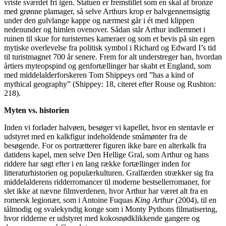
vriste sværdet fri igen. Statuen er fremstillet som en skal af bronze
med grønne plamager, så selve Arthurs krop er halvgennemsigtig
under den gulvlange kappe og nærmest går i ét med klippen
nedenunder og himlen ovenover. Sådan står Arthur indlemmet i
ruinen til skue for turisternes kameraer og som et bevis på sin egen
mytiske overlevelse fra politisk symbol i Richard og Edward I’s tid
til turistmagnet 700 år senere. Frem for alt understreger han, hvordan
årtiers myteopspind og genfortællinger har skabt et England, som
med middelalderforskeren Tom Shippeys ord ”has a kind of
mythical geography” (Shippey: 18, citeret efter Rouse og Rushton:
218).
Myten vs. historien
Inden vi forlader halvøen, besøger vi kapellet, hvor en stentavle er
udstyret med en kalkfigur indeholdende småmønter fra de
besøgende. For os portrætterer figuren ikke bare en alterkalk fra
datidens kapel, men selve Den Hellige Gral, som Arthur og hans
riddere har søgt efter i en lang række fortællinger inden for
litteraturhistorien og populærkulturen. Gralfærden strækker sig fra
middelalderens ridderromancer til moderne bestsellerromaner, for
slet ikke at nævne filmverdenen, hvor Arthur har været alt fra en
romersk legionær, som i Antoine Fuquas
King Arthur
(2004), til en
tålmodig og svalekyndig konge som i Monty Pythons filmatisering,
hvor ridderne er udstyret med kokosnødklikkende gangere og