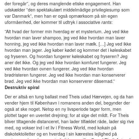
der foregår”, og
deres manglende etiske engagement. Han
udskælder ”den spektakulært middelmådige privilegiesump som
var Danmark”, men han er også opmærksom på sin egen
uformåenhed, der kommer til udtryk i associative
rants
:
”Alt hvad der former min hverdag er et mysterium. Jeg ved ikke
hvordan man laver shampoo, jeg ved ikke hvordan man laver
honning, jeg ved ikke hvordan man laver mælk. […] Jeg ved ikke
hvordan man jager. Jeg køber kødet og kommer det i køleskabet
og fryseren. Og hvordan fungerer køleskabet og fryseren? Jeg
aner det ikke. Og jeg ved ikke hvordan komfuret fungerer. Jeg
ved ikke hvordan ovnen fungerer. Jeg ved ikke hvordan
brødristeren fungerer. Jeg ved ikke hvordan man konserverer
brød. Jeg ved ikke hvordan man konserverer dåsemad.”
Destruktiv spiral
Der er altså en tung ballast med Theis udad Hærvejen, og da han
vender hjem til København i romanens anden del, begynder der
også at ske noget.
Netop en ny livsperiode tager form, men
plottet tager en uventet drejning; for at sige det mildt. For Theis
bliver tiltagende distanceret, han lader tilfældet råde, lader sig rive
med, og vokser ind i et liv i Fitness World, med kokain på
diskotektoiletter og en hverdag i sin kærestes lejlighed på