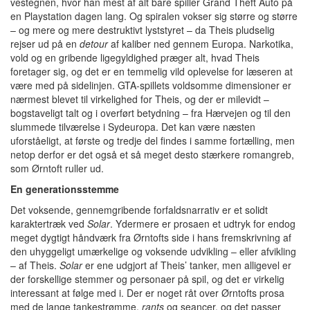
vestegnen, hvor han mest af alt bare spiller Grand Theft Auto på
en Playstation dagen lang.
Og spiralen vokser sig større og større
– og mere og mere destruktivt lyststyret – da Theis pludselig
rejser ud på en
detour
af kaliber ned gennem Europa. Narkotika,
vold og en gribende ligegyldighed præger alt, hvad Theis
foretager sig, og det er en temmelig vild oplevelse for læseren at
være med på sidelinjen. GTA-spillets voldsomme dimensioner er
nærmest blevet til virkelighed for Theis, og der er milevidt –
bogstaveligt talt og i overført betydning – fra Hærvejen og til den
slummede tilværelse i Sydeuropa. Det kan være næsten
uforståeligt, at første og tredje del findes i samme fortælling, men
netop derfor er det også et så meget desto stærkere romangreb,
som Ørntoft ruller ud.
En generationsstemme
Det voksende, gennemgribende forfaldsnarrativ er et solidt
karaktertræk ved
Solar
. Ydermere er prosaen et udtryk for endog
meget dygtigt håndværk fra Ørntofts side i hans fremskrivning af
den uhyggeligt umærkelige og voksende udvikling – eller afvikling
– af Theis.
Solar
er ene udgjort af Theis’ tanker, men alligevel er
der forskellige stemmer og personaer på spil, og det er virkelig
interessant at følge med i. Der er noget råt over Ørntofts prosa
med de lange tankestrømme,
rants
og seancer, og det passer