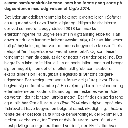
skarpe samfundskritiske tone, som han første gang satte på
dagsordenen med udgivelsen af
Digte 2014
.
Det lyder umiddelbart temmelig bekendt: jegfortælleren i
Solar
er
en ung mand ved navn Theis, digter og tidligere højskolelærer,
der ved sommerens begyndelse i 2016 kan mærke
efterdønningerne fra udgivelsen af sin digtsamling ebbe ud. Han
driver rundt i det litterære københavnske miljø, når han ikke læser
højt på højskoler, og her ved romanens begyndelse tænker Theis
netop, at ”en livsperiode var ved at være forbi”. Og som læser
fornemmer man da også, at der er noget nyt under opsejling. Det
biografiske islæt er imidlertid ikke en spekulation, man skal hænge
sig for meget i,
men det er et effektfuldt greb,
som skaber en
ekstra dimension i et frugtbart slægtskab til Ørntofts tidligere
udgivelser. For særligt i romanens første del (af tre), hvor Theis
begiver sig ud for at vandre på Hærvejen, fylder refleksionerne og
eftertankerne om klodens tilstand og menneskenes væremåder,
og væren i det hele taget, utrolig meget. Der findes en særlig tone
og et blik hos Ørntoft, som, da
Digte 2014
blev udgivet, også blev
tilskrevet at have begyndt en bølge af dansk økodigtning. I
Solar
s
første del er det ikke så få kritiske bemærkninger, der kommer ud
mellem sidebenene, for Theis er dybt frustreret over ”én af de
mest privilegerede generationer i verden”, der ikke ”fatter hvad