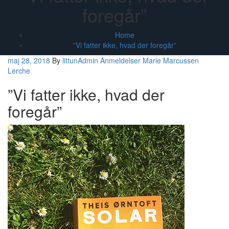
foregår”
Home
”Vi fatter ikke, hvad der foregår”
maj 28, 2018
By
littunAdmin
Anmeldelser
Marie Marcussen
Lerche
”Vi fatter ikke, hvad der
foregår”