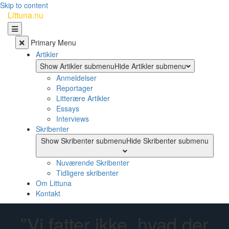
Skip to content
Littuna.nu
Primary Menu
Artikler
Show Artikler submenu
Hide Artikler submenu
Anmeldelser
Reportager
Litterære Artikler
Essays
Interviews
Skribenter
Show Skribenter submenu
Hide Skribenter submenu
Nuværende Skribenter
Tidligere skribenter
Om Littuna
Kontakt
”Vi fatter ikke, hvad der