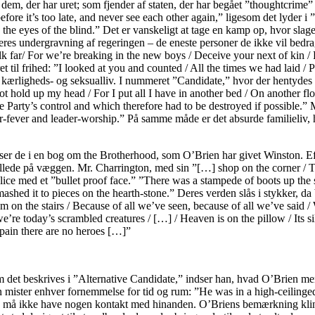
dem, der har uret; som fjender af staten, der har begået ”thoughtcrime” 
efore it’s too late, and never see each other again,” ligesom det lyder
 the eyes of the blind.” Det er vanskeligt at tage en kamp op, hvor slage
g i deres undergravning af regeringen – de eneste personer de ikke vil b
lk far/ For we’re breaking in the new boys / Deceive your next of kin /
t til frihed: ”I looked at you and counted / All the times we had laid / 
 kærligheds- og seksualliv. I nummeret ”Candidate,” hvor der hentydes til
not hold up my head / For I put all I have in another bed / On another flo
he Party’s control and which therefore had to be destroyed if possible.
r-fever and leader-worship.” På samme måde er det absurde familieliv, 
r de i en bog om the Brotherhood, som O’Brien har givet Winston. Efte
billede på væggen. Mr. Charrington, med sin ”[…] shop on the corner / T
ice med et ”bullet proof face.” ”There was a stampede of boots up the st
shed it to pieces on the hearth-stone.” Deres verden slås i stykker, da
hem on the stairs / Because of all we’ve seen, because of all we’ve said 
’re today’s scrambled creatures / […] / Heaven is on the pillow / Its si
pain there are no heroes […]”
om det beskrives i ”Alternative Candidate,” indser han, hvad O’Brien m
mister enhver fornemmelse for tid og rum: ”He was in a high-ceilinged 
tte må ikke have nogen kontakt med hinanden. O’Briens bemærkning kling