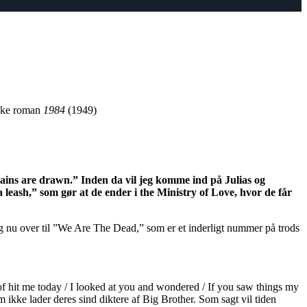
iske roman
1984
(1949)
ains are drawn.” Inden da vil jeg komme ind på Julias og
a leash,” som gør at de ender i the Ministry of Love, hvor de får
g nu over til ”We Are The Dead,” som er et inderligt nummer på trods
f hit me today / I looked at you and wondered / If you saw things my
 ikke lader deres sind diktere af Big Brother. Som sagt vil tiden