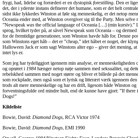
frygt, had, lidelse og forræderi er en dystopisk
forestilling
. Den er lig
det, der i yderste instans definerer det humane, som er det helt centra
sidst ikke lykkedes Winston at føle sig menneskelig, er det netop men
Oceania ender med, at Winston overgiver sig til the Party. Men selve 
”Newspeak
was
the official language of Oceania […] (min kursiv).” L
sprog, hvilket tyder på, at såvel Newspeak som Oceania – og dermed og
for de fremtidige generationer, som Winston havde håb for. Denne pos
som Winstons eget håb – det er ”cheap,” idet håbet er noget, der klynge
Halloween Jack er som sagt Winstons alter ego – giver det mening, at
intet lys er.
Som jeg har tydeliggjort igennem min analyse, er menneskeligheden og
og oprøret i
1984
hænger netop nøje sammen med seksualitet, og dette
rebelskhed sammen med noget større og bliver et billede på det menn
som rockplade, men også som et lyrisk og litterært værk igennem den
trods alt mere menneskelige og har en drift, ligesom både Winston o
forventningsfulde ord mindre hult, end de kunne have gjort: ”If there
Dogs!”
Kildeliste
Bowie, David:
Diamond
Dogs
, RCA Victor 1974
Bowie, David:
Diamond Dogs
, EMI 1990