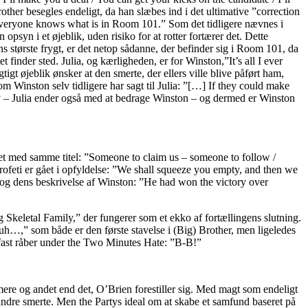
her besegles endeligt, da han slæbes ind i det ultimative ”correction
veryone knows what is in Room 101.” Som det tidligere nævnes i
psyn i et øjeblik, uden risiko for at rotter fortærer det. Dette
tons største frygt, er det netop sådanne, der befinder sig i Room 101, da
finder sted. Julia, og kærligheden, er for Winston,”It’s all I ever
gt øjeblik ønsker at den smerte, der ellers ville blive påført ham,
m Winston selv tidligere har sagt til Julia: ”[…] If they could make
rty – Julia ender også med at bedrage Winston – og dermed er Winston
ret med samme titel: ”Someone to claim us – someone to follow /
feti er gået i opfyldelse: ”We shall squeeze you empty, and then we
n og dens beskrivelse af Winston: ”He had won the victory over
 Skeletal Family,” der fungerer som et ekko af fortællingens slutning.
uh…,” som både er den første stavelse i (Big) Brother, men ligeledes
fast råber under the Two Minutes Hate: ”B-B!”
ere og andet end det, O’Brien forestiller sig. Med magt som endeligt
andre smerte. Men the Partys ideal om at skabe et samfund baseret på