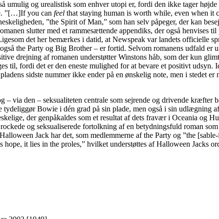
eså umulig og urealistisk som enhver utopi er, fordi den ikke tager højd
le. ”[…]If you can
feel
that staying human is worth while, even when it c
neskeligheden, ”the Spirit of Man,” som han selv påpeger, der kan besej
romanen slutter med et rammesættende appendiks, der også henvises til p
igesom det her bemærkes i datid, at Newspeak var landets officielle spr
så the Party og Big Brother – er fortid. Selvom romanens udfald er uly
itive drejning af romanen understøtter Winstons håb, som der kun glim
s til, fordi det er den eneste mulighed for at bevare et positivt udsyn. 
 pladens sidste nummer ikke ender på en ønskelig note, men i stedet er
 – via den – seksualiteten centrale som sejrende og drivende kræfter 
 tydeliggør Bowie i dén grad på sin plade, men også i sin udlægning 
eskelige, der genpåkaldes som et resultat af dets fravær i Oceania og 
 rockede og seksualiserede fortolkning af en betydningsfuld roman so
g Halloween Jack har det, som medlemmerne af the Party og ”the [sable
 is hope, it lies in the proles,” hvilket understøttes af Halloween Jac