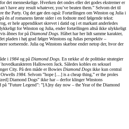
e for det menneskelige. Hverken det ondes eller det godes ekstremer er
an’t have any result whatever, you’ve beaten them.” Selvom det til
re the Party. Og det gør den også: Fortællingen om Winston og Julia i
å én af romanens første sider i en fodnote med følgende tekst:
og, er hele appendikset skrevet i datid og i et markant anderledes
kkeligt for Winston og Julia, ender fortællingen altså ikke ulykkeligt
tvis åbnes for på
Diamond Dogs.
Håbet har her lidt samme karakter,
Idet pladen i høj grad følger Winstons og Julias perspektiv –
 mere sortseende. Julia og Winstons skæbne ender netop der, hvor der
både i
1984
og på
Diamond Dogs.
En række af de politiske strategier
af hovedkarakteren Halloween Jack. Således kobles en seksuel
Hunger City. På den måde er Bowies
Diamond Dogs
ikke kun central
m Orwells
1984.
Selvom ”hope […] is a cheap thing,” er the proles
-ized] Diamond Dogs” ikke har – derfor klinger Winstons
ks ord på ”Future Legend”: ”[A]ny day now – the Year of the Diamond