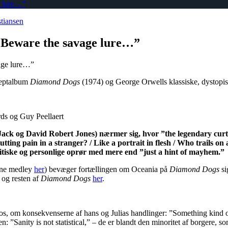
e lure…”
stiansen
”Beware the savage lure…”
ceptalbum
Diamond Dogs
(1974) og George Orwells klassiske, dystop
rds og Guy Peellaert
 Jack og David Robert Jones) nærmer sig, hvor ”the legendary curt
ting pain in a stranger? / Like a portrait in flesh / Who trails on 
litiske og personlige oprør med mere end ”just a hint of mayhem.”
enne medley
her
) bevæger fortællingen om Oceania på
Diamond Dogs
si
, og resten af
Diamond Dogs
her
.
os, om konsekvenserne af hans og Julias handlinger: ”Something kind o
Sanity is not statistical,” – de er blandt den minoritet af borgere, som