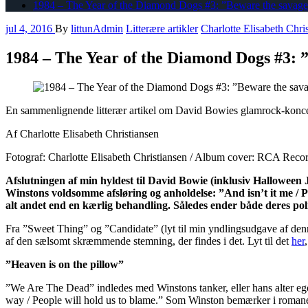
1984 – The Year of the Diamond Dogs #3: ”Beware the savag
jul 4, 2016
By
littunAdmin
Litterære artikler
Charlotte Elisabeth Chri
1984 – The Year of the Diamond Dogs #3: 
En sammenlignende litterær artikel om David Bowies glamrock-kon
Af Charlotte Elisabeth Christiansen
Fotograf: Charlotte Elisabeth Christiansen / Album cover: RCA Reco
Afslutningen af min hyldest til David Bowie (inklusiv Halloween
Winstons voldsomme afsløring og anholdelse: ”And isn’t it me / Put
alt andet end en kærlig behandling. Således ender både deres po
Fra ”Sweet Thing” og ”Candidate” (lyt til min yndlingsudgave af d
af den sælsomt skræmmende stemning, der findes i det. Lyt til det
her
”Heaven is on the pillow”
”We Are The Dead” indledes med Winstons tanker, eller hans alter eg
way / People will hold us to blame.” Som Winston bemærker i romanen: ”