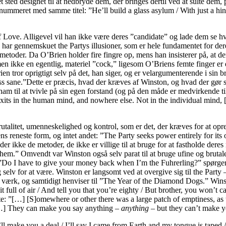
 et sted designet til at nedbryde dem, der bringes dertil ved at sulte d
ummeret med samme titel: ”He’ll build a glass asylum / With just a hint
f Love. Alligevel vil han ikke være deres ”candidate” og lade dem se h
ar gennemskuet the Partys illusioner, som er hele fundamentet for dere
etoder. Da O’Brien holder fire fingre op, mens han insisterer på, at de
 men ikke en egentlig, materiel ”cock,” ligesom O’Briens femte finger er
n tror oprigtigt selv på det, han siger, og er velargumenterende i sin b
e less sane.”Dette er præcis, hvad der kræves af Winston, og hvad der g
r ham til at tvivle på sin egen forstand (og på den måde er medvirkende
y exits in the human mind, and nowhere else. Not in the individual mind, 
utalitet, umenneskelighed og kontrol, som er det, der kræves for at opre
ens reneste form, og intet andet: ”The Party seeks power entirely for its
der ikke de metoder, de ikke er villige til at bruge for at fastholde de
m.” Omvendt var Winston også selv parat til at bruge ufine og brutale m
”Do I have to give your money back when I’m the Fuhrerling?” spørger 
ig selv for at være. Winston er langsomt ved at overgive sig til the Part
ls værk, og samtidigt henviser til ”The Year of the Diamond Dogs.” Win
it full of air / And tell you that you’re eighty / But brother, you won’t 
e: ”[…] [S]omewhere or other there was a large patch of emptiness, as 
”[…] They can make you say anything –
anything
– but they can’t make yo
l make you a deal / I’ll say I came from Earth and my tongue is taped / 