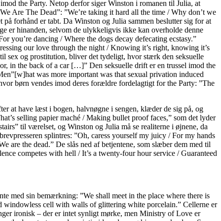
imod the Party. Netop derfor siger Winston i romanen til Julia, at
 i ”We Are The Dead”: ”We’re taking it hard all the time / Why don’t we
t på forhånd er tabt. Da Winston og Julia sammen beslutter sig for at
edrage er hinanden, selvom de ulykkeligvis ikke kan overholde denne
 For you’re dancing / Where the dogs decay defecating ecstasy.”
Pressing our love through the night / Knowing it’s right, knowing it’s
 sex og prostitution, bliver det tydeligt, hvor stærk den seksuelle
or, in the back of a car […]” Den seksuelle drift er en trussel imod the
” Men”[w]hat was more important was that sexual privation induced
hvor børn vendes imod deres forældre fordelagtigt for the Party: ”The
r at have læst i bogen, halvnøgne i sengen, klæder de sig på, og
hat’s selling papier maché / Making bullet proof faces,” som det lyder
airs” til værelset, og Winston og Julia må se realiterne i øjnene, da
 brevpresseren splintres: ”Oh, caress yourself my juicy / For my hands
/ We are the dead.” De slås ned af betjentene, som slæber dem med til
lence competes with hell / It’s a twenty-four hour service / Guaranteed
ente med sin bemærkning: ”We shall meet in the place where there is
windowless cell with walls of glittering white porcelain.” Cellerne er
er ironisk – der er intet synligt mørke, men Ministry of Love er