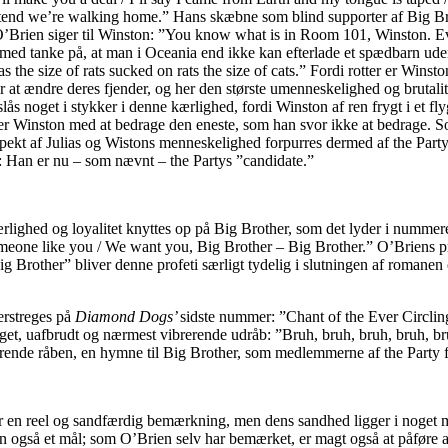
retend we’re walking home.” Hans skæbne som blind supporter af Big Brot
’Brien siger til Winston: ”You know what is in Room 101, Winston. E
t med tanke på, at man i Oceania end ikke kan efterlade et spædbarn uden o
as the size of rats sucked on rats the size of cats.” Fordi rotter er Wins
at ændre deres fjender, og her den største umenneskelighed og brutalitet 
oget i stykker i denne kærlighed, fordi Winston af ren frygt i et flygti
nder Winston med at bedrage den eneste, som han svor ikke at bedrage. So
 aspekt af Julias og Wistons menneskelighed forpurres dermed af the Pa
er: Han er nu – som nævnt – the Partys ”candidate.”
kærlighed og loyalitet knyttes op på Big Brother, som det lyder i numme
one like you / We want you, Big Brother – Big Brother.” O’Briens pro
Big Brother” bliver denne profeti særligt tydelig i slutningen af romane
erstreges på
Diamond Dogs’
sidste nummer: ”Chant of the Ever Circling
get, uafbrudt og nærmest vibrerende udråb: ”Bruh, bruh, bruh, bruh, br
erende råben, en hymne til Big Brother, som medlemmerne af the Party 
 er en reel og sandfærdig bemærkning, men dens sandhed ligger i noget m
en også et mål; som O’Brien selv har bemærket, er magt også at påføre 