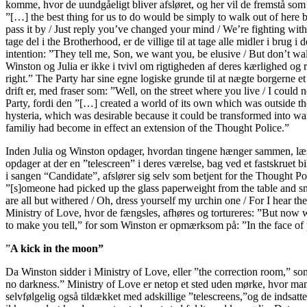
komme, hvor de uundgåeligt bliver afsløret, og her vil de fremstå som 
”[…] the best thing for us to do would be simply to walk out of here b
pass it by / Just reply you’ve changed your mind / We’re fighting with
tage del i the Brotherhood, er de villige til at tage alle midler i bru
intention: ”They tell me, Son, we want you, be elusive / But don’t wa
Winston og Julia er ikke i tvivl om rigtigheden af deres kærlighed og re
right.” The Party har sine egne logiske grunde til at nægte borgerne et
drift er, med fraser som: ”Well, on the street where you live / I could 
Party, fordi den ”[…] created a world of its own which was outside t
hysteria, which was desirable because it could be transformed into wa
familiy had become in effect an extension of the Thought Police.”
Inden Julia og Winston opdager, hvordan tingene hænger sammen, læse
opdager at der en ”telescreen” i deres værelse, bag ved et fastskruet 
i sangen “Candidate”, afslører sig selv som betjent for the Thought Pol
”[s]omeone had picked up the glass paperweight from the table and sma
are all but withered / Oh, dress yourself my urchin one / For I hear t
Ministry of Love, hvor de fængsles, afhøres og tortureres: ”But now we
to make you tell,” for som Winston er opmærksom på: ”In the face of 
”
A kick in the moon”
Da Winston sidder i Ministry of Love, eller ”the correction room,” s
no darkness.” Ministry of Love er netop et sted uden mørke, hvor man 
selvfølgelig også tildækket med adskillige ”telescreens,”og de indsa