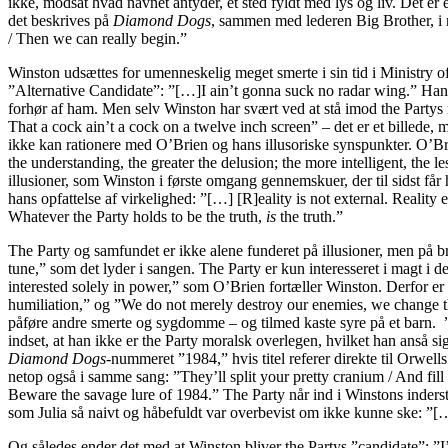
ikke, modsat hvad navnet antyder, et sted fyldt med lys og liv. Det er
det beskrives på
Diamond Dogs
, sammen med lederen Big Brother, i n
/ Then we can really begin.”
Winston udsættes for umenneskelig meget smerte i sin tid i Ministry o
”Alternative Candidate”: ”[…]I ain’t gonna suck no radar wing.” Han h
forhør af ham. Men selv Winston har svært ved at stå imod the Partys m
That a cock ain’t a cock on a twelve inch screen” – det er et billede,
ikke kan rationere med O’Brien og hans illusoriske synspunkter. O’Brie
the understanding, the greater the delusion; the more intelligent, th
illusioner, som Winston i første omgang gennemskuer, der til sidst få
hans opfattelse af virkelighed: ”[…] [R]eality is not external. Realit
Whatever the Party holds to be the truth,
is
the truth.”
The Party og samfundet er ikke alene funderet på illusioner, men på br
tune,” som det lyder i sangen. The Party er kun interesseret i magt i d
interested solely in power,” som O’Brien fortæller Winston. Derfor er 
humiliation,” og ”We do not merely destroy our enemies, we change the
påføre andre smerte og sygdomme – og tilmed kaste syre på et barn. 
indset, at han ikke er the Party moralsk overlegen, hvilket han anså s
Diamond Dogs-
nummeret ”1984,” hvis titel referer direkte til Orwel
netop også i samme sang: ”They’ll split your pretty cranium / And fill 
Beware the savage lure of 1984.” The Party når ind i Winstons inderst
som Julia så naivt og håbefuldt var overbevist om ikke kunne ske: 
Og således ender det med at Winston bliver the Partys ”candidate”: ”I’l