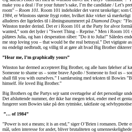
make you a deal / For your future’s sake, I’m the candidate / Let’s p
room” –
Room 101.
Room 101 indeholder det værst tænkelige; som O
1984,
er Winstons største frygt rotter, hvilket ikke virker så mærkelig
alluderes der ligeledes til i åbningsnummeret på
Diamond Dogs: ”
Fle
Winston træder derind. Det er i Room 101 at the Party for alvor formår 
wanted,” som det lyder i ”Sweet Thing – Reprise.” Men i Room 101 slås n
påføres Julia, og han i desperation råber: ”Do it to Julia!” Således e
me stop loving you – that would be the real betrayal.” Det vigtigste
nu endeligt nedbrudt, og villig til at gøre alt hvad Big Brother dikter
”Hear me, I’m graphically yours”
Winston har dermed accepteret Big Brother, og alle hans følelser af 
Someone to shame us – some brave Apollo / Someone to fool us – some
shall fill you with ourselves.” I samlæsning med teksten til Bowies ”
himself. He loved Big Brother.”
Big Brothers og the Partys sejr samt overtagelse af det personlige und
Det afsluttende nummer, der ikke har megen tekst, ender med et genta
fungerer som Bowies take på den rytmiske, taktfaste og selvhypnotis
”… of 1984”
”Power is not a means; it is an end,” siger O’Brien i romanen. Dette
mål, uden interesse for andet, bliver brutaliteten og umenneskelighed