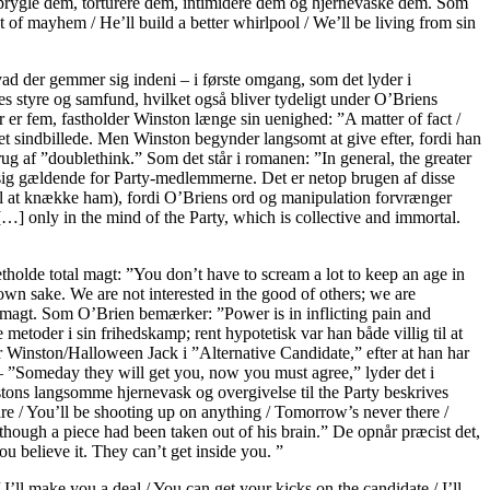
em, prygle dem, torturere dem, intimidere dem og hjernevaske dem. Som
 of mayhem / He’ll build a better whirlpool / We’ll be living from sin
vad der gemmer sig indeni – i første omgang, som det lyder i
s styre og samfund, hvilket også bliver tydeligt under O’Briens
r er fem, fastholder Winston længe sin uenighed: ”A matter of fact /
 et sindbillede. Men Winston begynder langsomt at give efter, fordi han
rug af ”doublethink.” Som det står i romanen: ”In general, the greater
ør sig gældende for Party-medlemmerne. Det er netop brugen af disse
 til at knække ham), fordi O’Briens ord og manipulation forvrænger
[…] only in the mind of the Party, which is collective and immortal.
tholde total magt: ”You don’t have to scream a lot to keep an age in
 own sake. We are not interested in the good of others; we are
res magt. Som O’Brien bemærker: ”Power is in inflicting pain and
etoder i sin frihedskamp; rent hypotetisk var han både villig til at
Winston/Halloween Jack i ”Alternative Candidate,” efter at han har
y – ”Someday they will get you, now you must agree,” lyder det i
stons langsomme hjernevask og overgivelse til the Party beskrives
care / You’ll be shooting up on anything / Tomorrow’s never there /
though a piece had been taken out of his brain.” De opnår præcist det,
u believe it. They can’t get inside you. ”
I’ll make you a deal / You can get your kicks on the candidate / I’ll