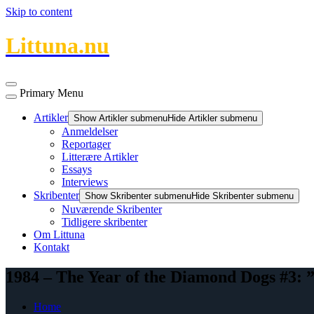
Skip to content
Littuna.nu
Primary Menu
Artikler
Show Artikler submenu
Hide Artikler submenu
Anmeldelser
Reportager
Litterære Artikler
Essays
Interviews
Skribenter
Show Skribenter submenu
Hide Skribenter submenu
Nuværende Skribenter
Tidligere skribenter
Om Littuna
Kontakt
1984 – The Year of the Diamond Dogs #3: 
Home