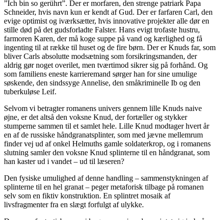
”Ich bin so gerührt”. Der er morfaren, den strenge patriark Papa
Schneider, hvis navn kun er kendt af Gud. Der er farfaren Carl, den
evige optimist og iværksætter, hvis innovative projekter alle dør en
stille død på det gudsforladte Falster. Hans evigt trofaste hustru,
farmoren Karen, der må koge suppe på vand og kærlighed og få
ingenting til at række til huset og de fire børn. Der er Knuds far, som
bliver Carls absolutte modsætning som forsikringsmanden, der
aldrig gør noget overilet, men tværtimod sikrer sig på forhånd. Og
som familiens eneste karrieremand sørger han for sine umulige
søskende, den sindssyge Annelise, den småkriminelle Ib og den
tuberkuløse Leif.
Selvom vi betragter romanens univers gennem lille Knuds naive
øjne, er det altså den voksne Knud, der fortæller og stykker
stumperne sammen til et samlet hele. Lille Knud modtager hvert år
en af de russiske håndgranatsplinter, som med jævne mellemrum
finder vej ud af onkel Helmuths gamle soldaterkrop, og i romanens
slutning samler den voksne Knud splinterne til en håndgranat, som
han kaster ud i vandet – ud til læseren?
Den fysiske umulighed af denne handling – sammenstykningen af
splinterne til en hel granat – peger metaforisk tilbage på romanen
selv som en fiktiv konstruktion. En splintret mosaik af
livsfragmenter fra en slægt forfulgt af ulykke.