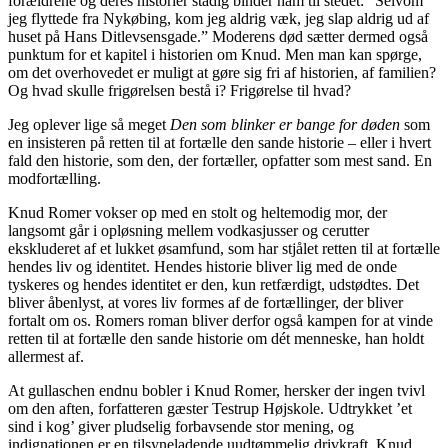
forældrene og deres historier stadig binder ham til stedet: ”Selvom
jeg flyttede fra Nykøbing, kom jeg aldrig væk, jeg slap aldrig ud af
huset på Hans Ditlevsensgade.” Moderens død sætter dermed også
punktum for et kapitel i historien om Knud. Men man kan spørge,
om det overhovedet er muligt at gøre sig fri af historien, af familien?
Og hvad skulle frigørelsen bestå i? Frigørelse til hvad?
Jeg oplever lige så meget
Den som blinker er bange for døden
som
en insisteren på retten til at fortælle den sande historie – eller i hvert
fald den historie, som den, der fortæller, opfatter som mest sand. En
modfortælling.
Knud Romer vokser op med en stolt og heltemodig mor, der
langsomt går i opløsning mellem vodkasjusser og cerutter
ekskluderet af et lukket øsamfund, som har stjålet retten til at fortælle
hendes liv og identitet. Hendes historie bliver lig med de onde
tyskeres og hendes identitet er den, kun retfærdigt, udstødtes. Det
bliver åbenlyst, at vores liv formes af de fortællinger, der bliver
fortalt om os. Romers roman bliver derfor også kampen for at vinde
retten til at fortælle den sande historie om dét menneske, han holdt
allermest af.
At gullaschen endnu bobler i Knud Romer, hersker der ingen tvivl
om den aften, forfatteren gæster Testrup Højskole. Udtrykket ’et
sind i kog’ giver pludselig forbavsende stor mening, og
indignationen er en tilsyneladende uudtømmelig drivkraft. Knud