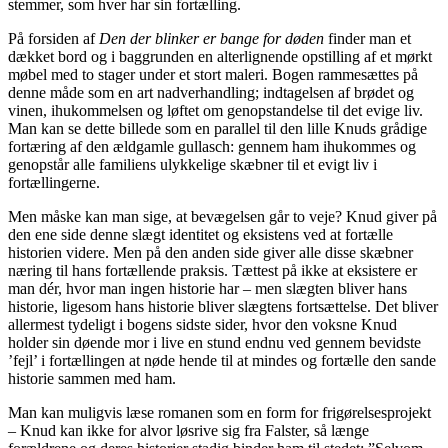
stemmer, som hver har sin fortælling.
På forsiden af
Den der blinker er bange for døden
finder man et
dækket bord og i baggrunden en alterlignende opstilling af et mørkt
møbel med to stager under et stort maleri. Bogen rammesættes på
denne måde som en art nadverhandling; indtagelsen af brødet og
vinen, ihukommelsen og løftet om genopstandelse til det evige liv.
Man kan se dette billede som en parallel til den lille Knuds grådige
fortæring af den ældgamle gullasch: gennem ham ihukommes og
genopstår alle familiens ulykkelige skæbner til et evigt liv i
fortællingerne.
Men måske kan man sige, at bevægelsen går to veje? Knud giver på
den ene side denne slægt identitet og eksistens ved at fortælle
historien videre. Men på den anden side giver alle disse skæbner
næring til hans fortællende praksis. Tættest på ikke at eksistere er
man dér, hvor man ingen historie har – men slægten bliver hans
historie, ligesom hans historie bliver slægtens fortsættelse. Det bliver
allermest tydeligt i bogens sidste sider, hvor den voksne Knud
holder sin døende mor i live en stund endnu ved gennem bevidste
’fejl’ i fortællingen at nøde hende til at mindes og fortælle den sande
historie sammen med ham.
Man kan muligvis læse romanen som en form for frigørelsesprojekt
– Knud kan ikke for alvor løsrive sig fra Falster, så længe