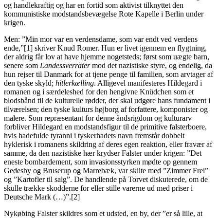
og handlekraftig og har en fortid som aktivist tilknyttet den
kommunistiske modstandsbevægelse Rote Kapelle i Berlin under
krigen.
Men: ”Min mor var en verdensdame, som var endt ved verdens
ende,”[1] skriver Knud Romer. Hun er livet igennem en flygtning,
der aldrig får lov at have hjemme nogetsteds; først som uægte barn,
senere som
Landessverräter
mod det nazistiske styre, og endelig, da
hun rejser til Danmark for at tjene penge til familien, som arvtager af
den tyske skyld;
hitlerkælling
. Alligevel manifesteres Hildegard i
romanen og i særdeleshed for den hengivne Knüdchen som et
blodsbånd til de kulturelle rødder, der skal udgøre hans fundament i
tilværelsen; den tyske kulturs højborg af forfattere, komponister og
malere. Som repræsentant for denne åndsrigdom og kulturarv
forbliver Hildegard en modstandsfigur til de primitive falsterboere,
hvis hadefulde tyranni i tyskerhadets navn fremstår dobbelt
hyklerisk i romanens skildring af deres egen reaktion, eller fravær af
samme, da den nazistiske hær krydser Falster under krigen: ”Det
eneste bombardement, som invasionsstyrken mødte op gennem
Gedesby og Bruserup og Marrebæk, var skilte med ”Zimmer Frei”
og ”Kartofler til salg”. De handlende på Torvet diskuterede, om de
skulle trække skodderne for eller stille varerne ud med priser i
Deutsche Mark (…)”.[2]
Nykøbing Falster skildres som et udsted, en by, der ”er så lille, at