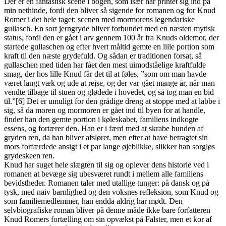
Der er en fantastisk scene i bogen, som især har printet sig ind på
min nethinde, fordi den bliver så sigende for romanen og for Knud
Romer i det hele taget: scenen med mormorens legendariske
gullasch. En sort jerngryde bliver forbundet med en næsten mytisk
status, fordi den er gået i arv gennem 100 år fra Knuds oldemor, der
startede gullaschen og efter hvert måltid gemte en lille portion som
kraft til den næste grydefuld. Og sådan er traditionen forsat, så
gullaschen med tiden har fået den mest uimodståelige kraftfulde
smag, der hos lille Knud får det til at føles, ”som om man havde
været langt væk og ude at rejse, og der var gået mange år, når man
vendte tilbage til stuen og glødede i hovedet, og så tog man en bid
til.”[6] Det er umuligt for den grådige dreng at stoppe med at labbe i
sig, så da moren og mormoren er gået ind til byen for at handle,
finder han den gemte portion i køleskabet, familiens indkogte
essens, og fortærer den. Han er i færd med at skrabe bunden af
gryden ren, da han bliver afsløret, men efter at have betragtet sin
mors forfærdede ansigt i et par lange øjeblikke, slikker han sorgløs
grydeskeen ren.
Knud har suget hele slægten til sig og oplever dens historie ved i
romanen at bevæge sig ubesværet rundt i mellem alle familiens
bevidstheder. Romanen taler med utallige tunger: på dansk og på
tysk, med naiv barnlighed og den voksnes refleksion, som Knud og
som familiemedlemmer, han endda aldrig har mødt. Den
selvbiografiske roman bliver på denne måde ikke bare forfatteren
Knud Romers fortælling om sin opvækst på Falster, men et kor af