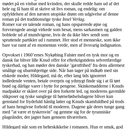
mødet på en vinbar med kvinden, der skulle redde ham ud af det
hele og få ham til at skrive sit livs roman, og endelig: om
opfyldelsen af den næsten utopiske drøm om udgivelse af denne
roman på det traditionsrige tyske
Insel Verlag
.
Romer var en talende roman, og hans opspærrede øjne og
forvrængede ansigt virkede som besat, mens sarkasmen og galden
boblede ud af mundvigene, hvis de da ikke blev sendt som
spruttende partikler ud i rummet. Her stod et menneske, som ikke
bare var ramt af en momentan vrede, men af livsvarig indignation.
Opvokset i 1960’ernes Nykøbing Falster med en tysk mor og en
dansk far bliver lille Knud offer for efterkrigstidens selvretfærdige
tyskerhad, og han møder den danske ’gæstfrihed’ fra dens allermest
smålige og ubarmhjertige side. Når han tager på indkøb med sin
elskede moder, Hildegard, må de, efter lang tids ignoreret
indledende venten, betale overpris og ydmygt finde sig i at få tørt
brød og dårlige varer i bytte for pengene. Skinkemadderne i Knuds
madpakke er skåret over på den forkerte led, og moderens gavmilde
slikposer og tyske sanglege til børnefødselsdagene bliver kun
genstand for frydefuld hånlig latter og Knuds skamfuldhed på trods
af hans hengivne forhold til moderen. Dagene går deres tunge gang
med ”at være et tyskersvin” og gemme sig for de tyranniske
plageånder, der jagter ham gennem tilværelsen.
Hildegard står som en helteskikkelse i romanen. Hun er smuk, god