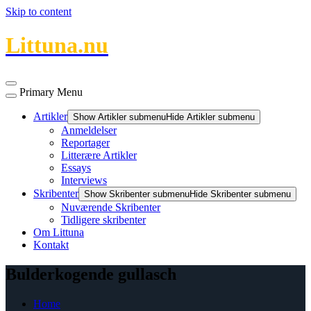
Skip to content
Littuna.nu
Primary Menu
Artikler
Show Artikler submenu
Hide Artikler submenu
Anmeldelser
Reportager
Litterære Artikler
Essays
Interviews
Skribenter
Show Skribenter submenu
Hide Skribenter submenu
Nuværende Skribenter
Tidligere skribenter
Om Littuna
Kontakt
Bulderkogende gullasch
Home