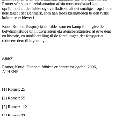
Romer står som en reinkarnation af sin mors modstandskamp, et
opråb mod alt det falske og overfladiske, alt det smålige – også i det
hele taget i det Danmark, som han trods kærligheden til den tyske
kulturarv er blevet i.
Knud Romers livsprojekt udfoldes som en kamp for at give de
betydningsfulde ting i tilværelsen eksistensberettigelse; at give dem
en historie, en modfortælling til de fortællinger, der forsøger at
reducere dem til ingenting.
Kilder
:
Romer, Knud:
Der som blinker er bange for døden
, 2006,
ATHENE
[1] Romer: 25
[2] Romer: 55
[3] Romer: 112
[4] Romer: 32