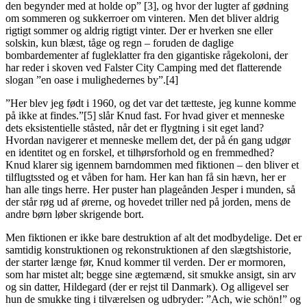
den begynder med at holde op” [3], og hvor der lugter af gødning
om sommeren og sukkerroer om vinteren. Men det bliver aldrig
rigtigt sommer og aldrig rigtigt vinter. Der er hverken sne eller
solskin, kun blæst, tåge og regn – foruden de daglige
bombardementer af fugleklatter fra den gigantiske rågekoloni, der
har reder i skoven ved Falster City Camping med det flatterende
slogan ”en oase i mulighedernes by”.[4]
”Her blev jeg født i 1960, og det var det tætteste, jeg kunne komme
på ikke at findes.”[5] slår Knud fast. For hvad giver et menneske
dets eksistentielle ståsted, når det er flygtning i sit eget land?
Hvordan navigerer et menneske mellem det, der på én gang udgør
en identitet og en forskel, et tilhørsforhold og en fremmedhed?
Knud klarer sig igennem barndommen med fiktionen – den bliver et
tilflugtssted og et våben for ham. Her kan han få sin hævn, her er
han alle tings herre. Her puster han plageånden Jesper i munden, så
der står røg ud af ørerne, og hovedet triller ned på jorden, mens de
andre børn løber skrigende bort.
Men fiktionen er ikke bare destruktion af alt det modbydelige. Det er
samtidig konstruktionen og rekonstruktionen af den slægtshistorie,
der starter længe før, Knud kommer til verden. Der er mormoren,
som har mistet alt; begge sine ægtemænd, sit smukke ansigt, sin arv
og sin datter, Hildegard (der er rejst til Danmark). Og alligevel ser
hun de smukke ting i tilværelsen og udbryder: ”Ach, wie schön!” og