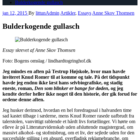
Bulderkogende gullasch
jan 12, 2015
By
littunAdmin
Artikler
,
Essays
Anne Skov Thomsen
Bulderkogende gullasch
Essay skrevet af Anne Skov Thomsen
Foto: Bogens omslag / lindhardtogringhof.dk
Jeg mindes en aften på Testrup Højskole, hvor man havde
inviteret Knud Romer til at komme og tale. På det tidspunkt
havde jeg endnu ikke læst hans selvbiografiske, og stadig
eneste, roman,
Den som blinker er bange for døden
, og jeg
kendte derfor heller ikke noget til den historie, der gik forud for
ordene denne aften.
Jeg husker derimod, hvordan en hel foredragssal i halvanden time
sad kastet tilbage i sæderne, mens Knud Romer rasede uafbrudt fra
talerstolen, vanvittigt rablende et hårdt livs fortællinger. Vi hørte om
elleve år på Litteraturvidenskab uden afsluttende magistergrad, om
massivt alkohol- og stofmisbrug, om et liv, der sejlede uden for den
succesfulde stilling i en absurd, overfladisk reklamebranche, om