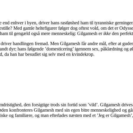
nd enhver i byen, driver hans rastløshed ham til tyranniske gerninger
estille?
Med
gamle
heltefigurer følger dog oftest vold
, om det er Odyss
ham til gengæld også mere menneskelig: Gilgamesh er
ikke
den perfekte
d driver handlingen fremad. M
en
Gilgamesh får andre mål,
efter at gude
ndt dyr; hans følgende ’domesticering’ igennem sex, påklædning og øldr
ld, da han har besudlet sig selv med en kvindekrop
.
mdristighed
, den forsigtige trods sin fortid som ’vild’.
Gilgamesh drives
øden konfronteres Gilgamesh
med sin egen
bitre
menneskelighed og gå
iske og familiære,
og
man efterlades næsten med et ’Jeg er Gilgamesh’