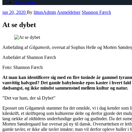
At se dybet
jan 20, 2020
By
littunAdmin
Anmeldelser
Shannon Færch
At se dybet
A
nbefaling
af
Gilgamesh
,
oversat af Sophus Helle og Morten Sønder
Anbefalet a
f Shannon Færch
Foto: Shannon Færch
At man kan identificere sig med en fire tusinde år gammel tyranni
vanvittig halvgud? Det gamle babylonske epos
kaster i hvert fal
dødsangst, og ikke mindst sammenstød mellem kultur og natur.
”Det var ham, der så Dybet”
Eposset om Gilgamesh stammer fra det område, vi i dag kender som Ir
kileskrift, et skriftsprog
som
kulturerne
delte og derfor gjorde det mulig
lang række af oldtid
ens underfundige
guder og gudinder.
Da det sumer
Morten Søndergaard har oversat på ny til dansk.
Oversættelsen er letf
gamle tavler, er ikke alle tavler intakte; man vil derfor opleve huller