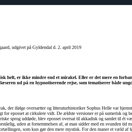
gaard,
udgivet på Gyldendal d.
2. april 2019
sk helt, er ikke mindre end et mirakel. Eller er det mere en forban
d læseren ud på en
hypnotiserende rejse
, som
tematiserer
både
ungd
ak, der ifølge oversætter og
litteraturhistoriker
Sophus Helle var hjemste
t for eposset at cirkulere vidt. De ældste versioner er på sumerisk og be
iske sprog uddøde, blev eposset oversat til akkadisk og samlet til ét v
orståelig, uden at fornemmelsen af, at man sidder med en svunden tid me
 i fortællingen, som kun gør den mere mystisk. For den maner et væld af f