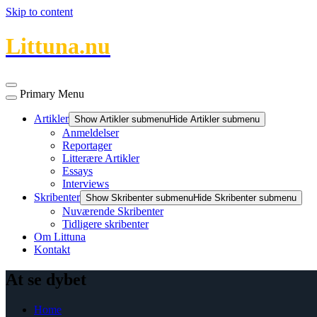
Skip to content
Littuna.nu
Primary Menu
Artikler
Show Artikler submenu
Hide Artikler submenu
Anmeldelser
Reportager
Litterære Artikler
Essays
Interviews
Skribenter
Show Skribenter submenu
Hide Skribenter submenu
Nuværende Skribenter
Tidligere skribenter
Om Littuna
Kontakt
At se dybet
Home