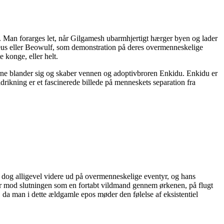
.
Man forarges let, når Gilgamesh ubarmhjertigt hærger byen og lader
eus eller Beowulf, som demonstration på deres overmenneskelige
 konge, eller helt.
rne blander sig og skabe
r
vennen
og adoptiv
bror
en
Enkidu. Enkidu er
ikning er et fascinerede billede på menneskets separation fra
 dog
alligevel
videre
ud på overmenneskelige eventyr,
og hans
r
mod slutningen
som en fortabt vildmand gennem ørkenen, på flugt
, da man i dette ældgamle epos møder den følelse af eksistentiel