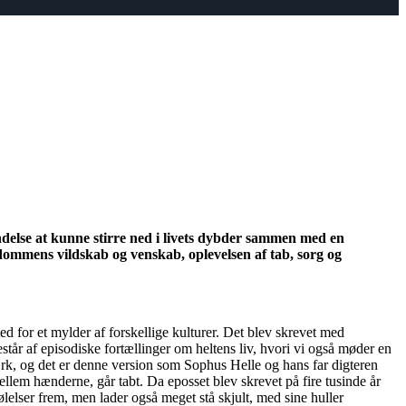
delse at
kunne
stirre ned i livets dyb
der
sammen med en
ommens vildskab
og venskab
, oplevelsen af tab, sorg og
d for et mylder af forskellige kulturer. Det blev skrevet med
står af episodiske fortællinger om heltens liv
, hvori vi også møder en
ærk, og det er denne version som Sophus Helle og hans far digteren
llem hænderne, går tabt. Da eposset blev skrevet på fire tusinde år
ølelser frem, men lader også meget stå skjult, med sine huller