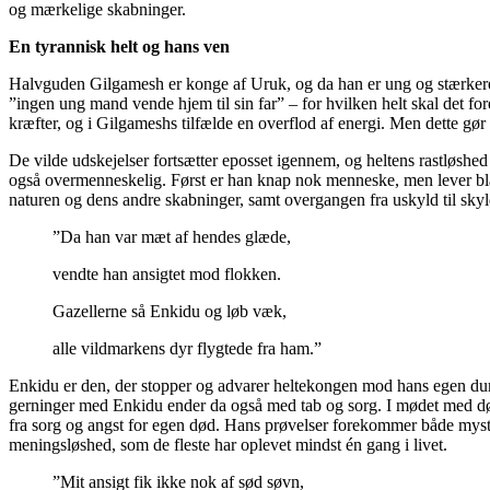
og
mærkelige skabninger.
En tyrannisk helt
og hans ven
Halvguden Gilgamesh er konge af Uruk, og da han er ung og stærkere e
”ingen ung mand vende hjem til sin far” – for hvilken helt skal det for
kræfter
, og i Gilgameshs tilfælde
en
overflod af energi.
Men dette gør 
De vilde udskejelser
fortsætter
eposset igennem,
og
heltens rastløshe
også overmenneskelig
.
F
ørst er han knap nok menneske, men lever bla
naturen og dens andre skabninger
,
samt overgangen
fra uskyld til sky
”Da han var mæt af hendes glæde,
v
endte han ansigtet mod flokken.
Gazellerne så Enkidu og løb væk,
a
lle vildmarkens dyr flygtede fra ham.”
Enkidu
er den,
der
stopper og
advarer
heltekongen
mod hans egen du
gerninger med Enkidu ender
da
også med tab og sorg.
I mødet med d
fra sorg og angst for egen død. Hans prøvelser forekommer både myst
meningsløshed, som de fleste har oplevet mindst én gang i livet.
”Mit ansigt fik ikke nok af sød søvn,