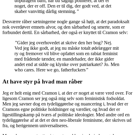
uopdragent barn, når du sagligt pointerer, at der er
noget, der er off. Den er til dig, der godt ved, at det
skaber vanvittig dårlig stemning
.”
Desværre råber sætningerne nogle gange så højt, at det paradoksalt
nok overdøver emnets alvor, og den sårbarhed og smerte, som er
forbundet dertil. En sårbarhed, der også er knyttet til Cramon selv:
”
Gider jeg overhovedet at skrive den her bog? Nej.
Ved jeg ikke godt, at jeg nu måske totalt ødelægger mit
ry og fremover vil blive opfattet som en rabiat feminist
med frådende tænder, en mandehader, der ikke gider
andet end at sidde og klynke over patriarkatet? Jo. Men
who cares. Here we go, fatherfuckers
”
At have styr på hvad man råber
Jeg er helt enig med Cramon i, at der
er
noget at være vred over. For
ligesom Cramon ser jeg også mig selv som feministisk fodsoldat.
Men jeg savner dog en tydeliggørelse og nuancering i, hvad der er
Cramons egne politiske holdninger og værdier, og hvad der er
ligestillingskamp på tværs af politiske ideologier. Med andre ord en
tydeliggørelse af at det er den neo-liberale feminisme, der skrives ud
fra, og herigennem universaliseres.