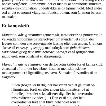
bedste velgående. Fordomme, der er med til at opretholde strukturel,
sexistisk diskrimination, undertrykkelse og kønnet vold. Med andre
ord er det et enormt vigtigt samfundsproblem, som Cramon belyser i
manualen.
Et kampskrift
Manual til dårlig stemning
gennemgår, fact-tjekker og punkterer 22
velkendte fordomme og stereotyper om kvinder i et sprog, der
leveres som den ene øresyngende lussing efter den anden. Cramons
skrivestil er
sassy
og
snappy
med udtryk som
fatherfuckers,
skidenaturligt
og
hele hule helvede
. Sproget er så rødglødende
indigneret, som omslaget er skrigorange.
Manual til dårlig stemning
kan derfor også kaldes for et kampskrift,
et arsenal af ord, der bevæbner læseren med skarpslebne
modargumenter i ligestillingens navn. Samtalen forvandles til en
slagmark:
”
Den (bogen) er til dig, der har været ved at gå totalt op
i limningen, fordi en eller anden idiot insisterer på at
fortælle jokes, der seksualiserer dig eller helt overordnet
miskrediterer kvinder. (…) Den er til dig, der helt
overordnet er træt af at blive behandlet som et