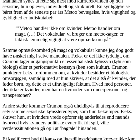
Manualen synes at rette sig mest mod karrierekvinden og den
sexisme, hun oplever, individuelt og strukturelt. En synliggørelse
båret frem af de seneste par års Metoo bevægelse, hvis vigtighed og
gyldighed er indiskutabel:
”
’Metoo handler ikke om kvinder. Metoo handler om
magt. (…) Det vokabular, vi bruger om metoo-sager, er
faktisk temmelig vigtigt at være opmærksom på
”
Samme opmærksomhed på magt og vokabular kunne jeg dog godt
have ønsket mig i selve manualen. F.eks. er det ikke tydeligt, om
Cramon tager udgangspunkt i et essentialistisk kønssyn (køn som
biologi) eller et performativt kønssyn (køn som kultur). Cramon
punkterer f.eks. fordommen om, at kvinder besidder et biologisk
omsorgsgen, samtidig med at hun skriver, at det altså ér kvinder, der
føder børn, og dette er et ufravigeligt faktum. Hvad med personer,
der ikke er kvinder, men har en livmoder som queerpersoner og
transpersoner?
Andre steder kommer Cramon også uheldigvis til at reproducere
selv samme sexistiske kønsstereotyper, som hun bekæmper. F.eks.
skriver hun, at kvinders vrede opfører sig anderledes end mænds,
hvorved hvis kvinders politiske evner fik frit spil, ville
verdenssituationen gå op i at ’bagtale’ hinanden.
Et kvalificeret bud til køns- og ligestillingsdebatten kræver ikke kun,