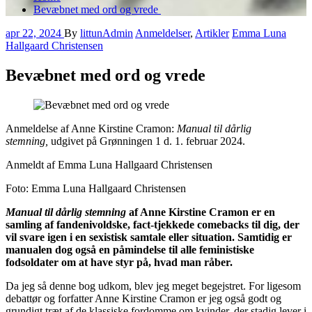
Bevæbnet med ord og vrede
apr 22, 2024
By
littunAdmin
Anmeldelser
,
Artikler
Emma Luna
Hallgaard Christensen
Bevæbnet med ord og vrede
Anmeldelse af Anne Kirstine Cramon:
Manual til dårlig
stemning,
udgivet på Grønningen 1 d. 1. februar 2024.
Anmeldt af Emma Luna Hallgaard Christensen
Foto: Emma Luna Hallgaard Christensen
Manual til dårlig stemning
af Anne Kirstine Cramon er en
samling af fandenivoldske, fact-tjekkede comebacks til dig, der
vil svare igen i en sexistisk samtale eller situation. Samtidig er
manualen dog også en påmindelse til alle feministiske
fodsoldater om at have styr på, hvad man råber.
Da jeg så denne bog udkom, blev jeg meget begejstret. For ligesom
debattør og forfatter Anne Kirstine Cramon er jeg også godt og
grundigt træt af de klassiske fordomme om kvinder, der stadig lever i