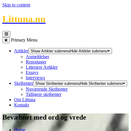
Skip to content
Littuna.nu
Primary Menu
Artikler
Show Artikler submenu
Hide Artikler submenu
Anmeldelser
Reportager
Litterære Artikler
Essays
Interviews
Skribenter
Show Skribenter submenu
Hide Skribenter submenu
Nuværende Skribenter
Tidligere skribenter
Om Littuna
Kontakt
Bevæbnet med ord og vrede
Home