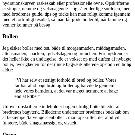
hydrationskurver, raskeskab eller professionelle ovne. Opskrifterne
er simple, nemme og velsmagende – og så er der lige surdejen, men
med brødrenes guide, tips og tricks kan man roligt komme igennem
med et fortrinligt resultat, så man får gode boller til, når familie og
venner kommer på besøg.
Bollen
Jeg elsker boller med ost, både til morgenmaden, middagsmaden,
aftensmaden, snacken, fødselsdagen og brunchen. For brødrene er
det heller ikke en undtagelse; de er vokset op med duften af nybagte
boller, hvor glæden for det runde bagværk allerede opstod i en tidlig
alder:
”Vi har selv et særligt forhold til brød og boller. Vores
far har altid bagt brød og boller og hævdede gennem
hele vores barndom, at det var meget nemmere at bage
end at købe.”
Udover opskrifterne indeholder bogen utrolig flotte billeder af
brødrenes bagværk. Billederne understøtter brødrenes budskab om
at bekæmpe ’tarvelige stenboller’, mod opskrifter, der altid vil
fungere, både smagsmæssigt og visuelt.
Osten