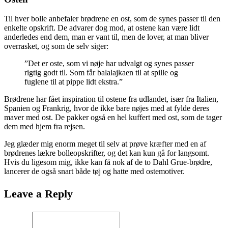
Til hver bolle anbefaler brødrene en ost, som de synes passer til den
enkelte opskrift. De advarer dog mod, at ostene kan være lidt
anderledes end dem, man er vant til, men de lover, at man bliver
overrasket, og som de selv siger:
”Det er oste, som vi nøje har udvalgt og synes passer
rigtig godt til. Som får balalajkaen til at spille og
fuglene til at pippe lidt ekstra.”
Brødrene har fået inspiration til ostene fra udlandet, især fra Italien,
Spanien og Frankrig, hvor de ikke bare nøjes med at fylde deres
maver med ost. De pakker også en hel kuffert med ost, som de tager
dem med hjem fra rejsen.
Jeg glæder mig enorm meget til selv at prøve kræfter med en af
brødrenes lækre bolleopskrifter, og det kan kun gå for langsomt.
Hvis du ligesom mig, ikke kan få nok af de to Dahl Grue-brødre,
lancerer de også snart både tøj og hatte med ostemotiver.
Leave a Reply