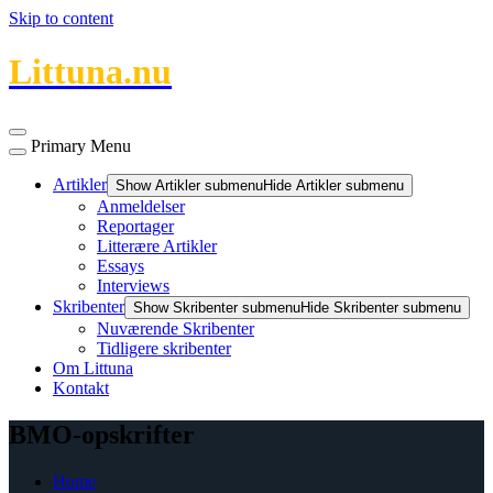
Skip to content
Littuna.nu
Primary Menu
Artikler
Show Artikler submenu
Hide Artikler submenu
Anmeldelser
Reportager
Litterære Artikler
Essays
Interviews
Skribenter
Show Skribenter submenu
Hide Skribenter submenu
Nuværende Skribenter
Tidligere skribenter
Om Littuna
Kontakt
BMO-opskrifter
Home