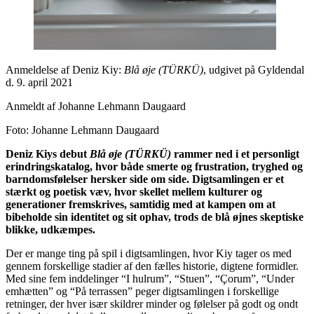
Anmeldelse af Deniz Kiy:
Blå øje (TÜRKÜ)
, udgivet på Gyldendal
d. 9. april 2021
Anmeldt af Johanne Lehmann Daugaard
Foto: Johanne Lehmann Daugaard
Deniz Kiys debut
Blå øje (TÜRKÜ)
rammer ned i et personligt
erindringskatalog, hvor både smerte og frustration, tryghed og
barndomsfølelser hersker side om side. Digtsamlingen er et
stærkt og poetisk væv, hvor skellet mellem kulturer og
generationer fremskrives, samtidig med at kampen om at
bibeholde sin identitet og sit ophav, trods de blå øjnes skeptiske
blikke, udkæmpes.
Der er mange ting på spil i digtsamlingen, hvor Kiy tager os med
gennem forskellige stadier af den fælles historie, digtene formidler.
Med sine fem inddelinger “I hulrum”, “Stuen”, “Çorum”, “Under
emhætten” og “På terrassen” peger digtsamlingen i forskellige
retninger, der hver især skildrer minder og følelser på godt og ondt