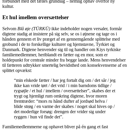
forbundet med det fælles grundlag – nemlig ophav overfor ny
kultur.
Et hul imellem oversættelser
Selvom
Blå øje (TÜRKÜ)
ikke indeholder nogen versaler, formår
digtene stadig at insistere på sig selv, se os i øjnene og tage os i
hånden gennem et liv præget af en gennemgående splittelse med
grobund i de to forskellige kulturer og hjemstavne, Tyrkiet og
Danmark. Digtene henvender sig til og handler om Kiys tyrkiske
familiemedlemmer, heriblandt en fætter og en mor, som er
holdepunkt for centrale minder fra begge lande. Mens henvendelser
til fætteren udtrykker smertelig bevidsthed om konsekvenserne af en
splittet opvækst:
“min elskede fætter / har jeg fortalt dig om / det sår / jeg
ikke kan vride tørt / det vrid / i min barndoms tidlige /
rygsøjle / et hul / imellem / oversættelser”, skabes der et
trygt og hjemligt rum omkring digtene, hvor moren
fremtræder: “mors ru hånd dufter af jordsød helva /
blide strøg / en varme der skabes / noget skal hives op /
det moderlige forsøg: drengen der vrider sig under
ryggen / hun vil finde det”.
Familiemedlemmerne og ophavet bliver på én gang et fast