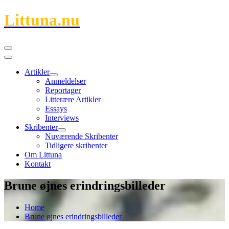
Skip
Littuna.nu
to
content
Primary
Menu
Artikler
Show
Hide
Anmeldelser
Artikler
Artikler
Reportager
submenu
submenu
Litterære Artikler
Essays
Interviews
Skribenter
Show
Hide
Nuværende Skribenter
Skribenter
Skribenter
Tidligere skribenter
submenu
submenu
Om Littuna
Kontakt
Brune øjnes erindringsbilleder
Home
Brune øjnes erindringsbilleder