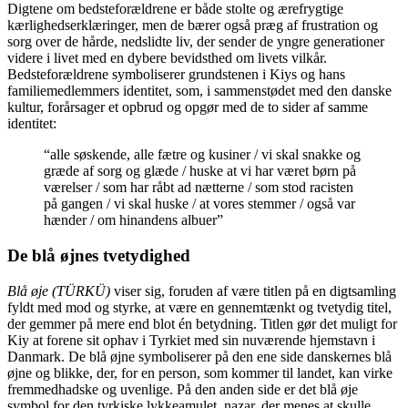
Digtene om bedsteforældrene er både stolte og ærefrygtige
kærlighedserklæringer, men de bærer også præg af frustration og
sorg over de hårde, nedslidte liv, der sender de yngre generationer
videre i livet med en dybere bevidsthed om livets vilkår.
Bedsteforældrene symboliserer grundstenen i Kiys og hans
familiemedlemmers identitet, som, i sammenstødet med den danske
kultur, forårsager et opbrud og opgør med de to sider af samme
identitet:
“alle søskende, alle fætre og kusiner / vi skal snakke og
græde af sorg og glæde / huske at vi har været børn på
værelser / som har råbt ad nætterne / som stod racisten
på gangen / vi skal huske / at vores stemmer / også var
hænder / om hinandens albuer”
De blå øjnes tvetydighed
Blå øje (TÜRKÜ)
viser sig, foruden af være titlen på en digtsamling
fyldt med mod og styrke, at være en gennemtænkt og tvetydig titel,
der gemmer på mere end blot én betydning. Titlen gør det muligt for
Kiy at forene sit ophav i Tyrkiet med sin nuværende hjemstavn i
Danmark. De blå øjne symboliserer på den ene side danskernes blå
øjne og blikke, der, for en person, som kommer til landet, kan virke
fremmedhadske og uvenlige. På den anden side er det blå øje
symbol for den tyrkiske lykkeamulet, nazar, der menes at skulle