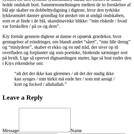
holde ondskab bort. Sammensmeltningen mellem de to forståelser af
blå øje skaber en dobbelttydigning i digtene, hvor den tyrkiske
lykkeamulet danner grundlag for ønsket om at undgå ondskaben,
som er at finde i de blå, skandinaviske blikke: “min elskede / hvad
var forskellen / på os og dem”.
Kiy formår gennem digtene at danne et oprørsk grædekor, hvor
gentagelser af erindringer, om blandt andet “såret”, “min lille dreng”
og “mislydene”, skaber et ekko og en rød tråd, der siver op til
overfladen og forplanter sig som poetiske, blottende sætninger sort
på hvidt. Lige så oprevet digtsamlingen starter, lige så brat ender den
i Kiys erkendelse om:
“alt det der ikke kan glemmes / alt det der stadig ikke
kan synges / min türkü må ende her / som mit ansigt /
kort og fucked / allahallah.”
Leave a Reply
Message
Name