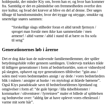
holdepunkt, der minder Kiy om, hvem han er, og hvor han kommer
fra. Samtidig er det en påmindelse om fremmedheden overfor den
nye kultur, og hvad det kræver at blive en del af denne. Der søges
tilbage til barndomsminder, hvor det trygge og utrygge, smukke og
smertelige snøres sammen:
“forskellige slags stilheder foran et altid tændt fjernsyn /
sproget man forstår men ikke kan sammenfatte / men
armene! / altid varme / altid i stand til at bære os fra sofa
til seng”
Generationernes løb i årerne
Det er dog ikke kun de nulevende familiemedlemmer, der spiller
betydningsfulde roller gennem samlingen. Undervejs trækkes tråde
til tidligere generationer i form af bedsteforældre, som er vidnesbyrd
på slægten, ophavet og nye generationers tilblivelse: “gün ana /
solen med vores bedstemødres ansigt / ay dede / vores bedstefædres
blik i månen / ansigter at huske / en mytologi at iklæde børnene”.
Også Kiys paradoksale savn til bedsteforældrenes hjemland og
omgivelser i form af: “de gule bjerge / lilla tidselblomster /
kornmarker / oliventræer / fyrretræer” maler et billede af splittelsen
og bedrøvelse over: “aldrig før at have oplevet vores efterårssol /
varme mit sorte hår”.