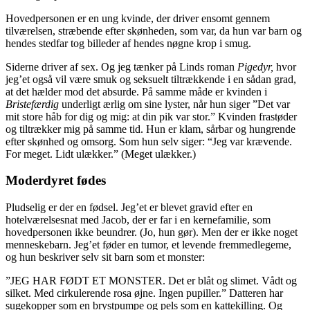
Hovedpersonen er en ung kvinde, der driver ensomt gennem
tilværelsen, stræbende efter skønheden, som var, da hun var barn og
hendes stedfar tog billeder af hendes nøgne krop i smug.
Siderne driver af sex. Og jeg tænker på Linds roman
Pigedyr,
hvor
jeg’et også vil være smuk og seksuelt tiltrækkende i en sådan grad,
at det hælder mod det absurde. På samme måde er kvinden i
Bristefærdig
underligt ærlig om sine lyster, når hun siger ”Det var
mit store håb for dig og mig: at din pik var stor.” Kvinden frastøder
og tiltrækker mig på samme tid. Hun er klam, sårbar og hungrende
efter skønhed og omsorg. Som hun selv siger: “Jeg var krævende.
For meget. Lidt ulækker.” (Meget ulækker.)
Moderdyret fødes
Pludselig er der en fødsel. Jeg’et er blevet gravid efter en
hotelværelsesnat med Jacob, der er far i en kernefamilie, som
hovedpersonen ikke beundrer. (Jo, hun gør). Men der er ikke noget
menneskebarn. Jeg’et føder en tumor, et levende fremmedlegeme,
og hun beskriver selv sit barn som et monster:
”JEG HAR FØDT ET MONSTER. Det er blåt og slimet. Vådt og
silket. Med cirkulerende rosa øjne. Ingen pupiller.” Datteren har
sugekopper som en brystpumpe og pels som en kattekilling. Og