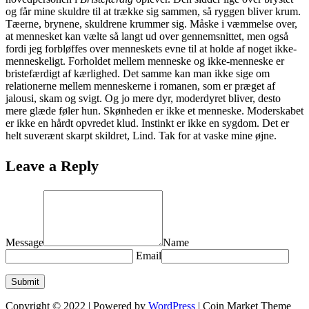
og får mine skuldre til at trække sig sammen, så ryggen bliver krum.
Tæerne, brynene, skuldrene krummer sig. Måske i væmmelse over,
at mennesket kan vælte så langt ud over gennemsnittet, men også
fordi jeg forbløffes over menneskets evne til at holde af noget ikke-
menneskeligt. Forholdet mellem menneske og ikke-menneske er
bristefærdigt af kærlighed. Det samme kan man ikke sige om
relationerne mellem menneskerne i romanen, som er præget af
jalousi, skam og svigt. Og jo mere dyr, moderdyret bliver, desto
mere glæde føler hun. Skønheden er ikke et menneske. Moderskabet
er ikke en hårdt opvredet klud. Instinkt er ikke en sygdom. Det er
helt suverænt skarpt skildret, Lind. Tak for at vaske mine øjne.
Leave a Reply
Message
Name
Email
Copyright © 2022 | Powered by
WordPress
|
Coin Market Theme