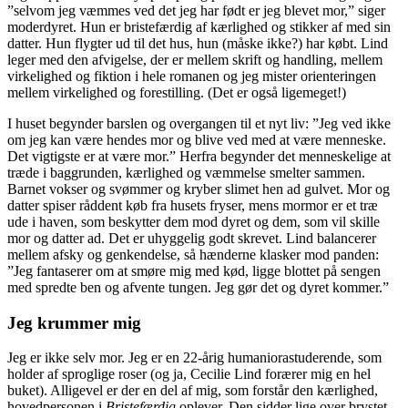
”selvom jeg væmmes ved det jeg har født er jeg blevet mor,” siger
moderdyret. Hun er bristefærdig af kærlighed og stikker af med sin
datter. Hun flygter ud til det hus, hun (måske ikke?) har købt. Lind
leger med den afvigelse, der er mellem skrift og handling, mellem
virkelighed og fiktion i hele romanen og jeg mister orienteringen
mellem virkelighed og forestilling. (Det er også ligemeget!)
I huset begynder barslen og overgangen til et nyt liv: ”Jeg ved ikke
om jeg kan være hendes mor og blive ved med at være menneske.
Det vigtigste er at være mor.” Herfra begynder det menneskelige at
træde i baggrunden, kærlighed og væmmelse smelter sammen.
Barnet vokser og svømmer og kryber slimet hen ad gulvet. Mor og
datter spiser råddent køb fra husets fryser, mens mormor er et træ
ude i haven, som beskytter dem mod dyret og dem, som vil skille
mor og datter ad. Det er uhyggelig godt skrevet. Lind balancerer
mellem afsky og genkendelse, så hænderne klasker mod panden:
”Jeg fantaserer om at smøre mig med kød, ligge blottet på sengen
med spredte ben og afvente tungen. Jeg gør det og dyret kommer.”
Jeg krummer mig
Jeg er ikke selv mor. Jeg er en 22-årig humaniorastuderende, som
holder af sproglige roser (og ja, Cecilie Lind forærer mig en hel
buket). Alligevel er der en del af mig, som forstår den kærlighed,
hovedpersonen i
Bristefærdig
oplever. Den sidder lige over brystet