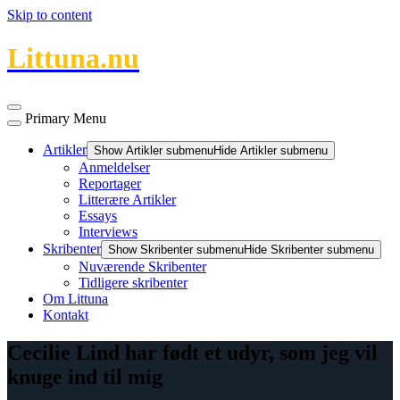
Skip to content
Littuna.nu
Primary Menu
Artikler
Show Artikler submenu
Hide Artikler submenu
Anmeldelser
Reportager
Litterære Artikler
Essays
Interviews
Skribenter
Show Skribenter submenu
Hide Skribenter submenu
Nuværende Skribenter
Tidligere skribenter
Om Littuna
Kontakt
Cecilie Lind har født et udyr, som jeg vil
knuge ind til mig