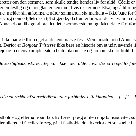
eretter om den sommer, som skulle ændre hendes liv for altid. Cécile e
er en festlig og dameglad enkemand, hvis elskerinde, Elsa, også tilbring
, melder sin ankomst, ændrer sommeren sig markant – ikke bare for Cé
s, og denne følelse er støt stigende, da hun erfarer, at det vil være m
 Anne ad og tilbagebringe den lette sommerstemning. Men dette får ufor
er ikke har øje for meget andet end næste fest. Men i mødet med Anne, so
t. Derfor er
Bonjour Tristesse
ikke bare en historie om et udsvævende li
eje og på dens kompleksitet i både platoniske og romantiske forhold. I b
 kærlighedshistorier. Jeg var ikke i den alder hvor der er noget forfør
 ikke en række af sanseindtryk uden forbindelse til hinanden… […]”. ”
fastholde og efterligne sin fars liv bærer præg af den ungdomsnaivitet, s
ter allerede i Céciles forsøg på at fastholde det, hvorfor det sensuelle 