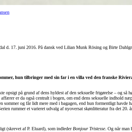
iansen
dal d. 17. juni 2016. På dansk ved Lilian Munk Rösing og Birte Dahlgr
sommer, hun tilbringer med sin far i en villa ved den franske Rivi
te opsigt på grund af dens hyldest af den seksuelle frigørelse – og så hør
affærer er da også centralt i bogen, om end dens seksuelle indhold næpp
en sommer og får lidt mere med i bagagen, end hun formentligt havde håbe
rien rummer et varieret udvalg af nyoversat skønlitteratur fra det 20. å
digt (skrevet af P. Eluard), som indleder
Bonjour Tristesse
. Og når man h