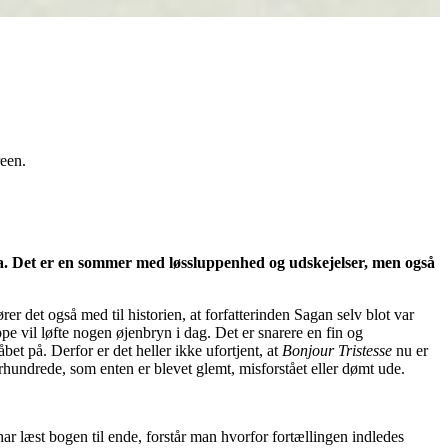
een.
era. Det er en sommer med løssluppenhed og udskejelser, men også
er det også med til historien, at forfatterinden Sagan selv blot var
e vil løfte nogen øjenbryn i dag. Det er snarere en fin og
t på. Derfor er det heller ikke ufortjent, at
Bonjour Tristesse
nu
er
rhundrede, som enten er blevet glemt, misforstået eller dømt ude.
ar læst bogen til ende, forstår man hvorfor fortællingen indledes