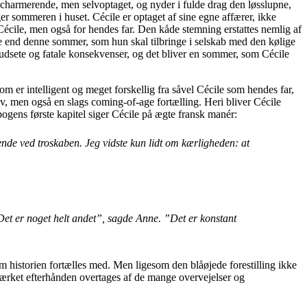
r charmerende, men selvoptaget, og nyder i fulde drag den løsslupne,
er sommeren i huset. Cécile er optaget af sine egne affærer, ikke
cile, men også for hendes far. Den kåde stemning erstattes nemlig af
ere end denne sommer, som hun skal tilbringe i selskab med den kølige
udsete og fatale konsekvenser, og det bliver en sommer, som Cécile
m er intelligent og meget forskellig fra såvel Cécile som hendes far,
v, men også en slags coming-of-age fortælling. Heri bliver Cécile
ogens første kapitel siger Cécile på ægte fransk manér:
ende ved troskaben. Jeg vidste kun lidt om kærligheden: at
Det er noget helt andet”, sagde Anne. ”Det er konstant
om historien fortælles med. Men ligesom den blåøjede forestilling ikke
i værket efterhånden overtages af de mange overvejelser og