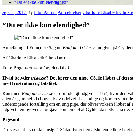
”Du er ikke kun elendighed”
sep 11, 2017
By
littunAdmin
Anmeldelser
Charlotte Elisabeth Christ
”Du er ikke kun elendighed”
Anbefaling af Françoise Sagan:
Bonjour Tristesse
, udgivet på Gylden
Af Charlotte Elisabeth Christiansen
Foto: Bogens omslag / gyldendal.dk
Hvad betyder
tristesse
? Det lærer den unge Cécile i løbet af den 
med frustration og fatalitet.
Romanen
Bonjour tristesse
er oprindeligt udgivet i 1954, hvor den vak
atten år gammel, da bogen blev udgivet. Letsindige og korterevarende 
undersøgende fortælling om en ung pige, der bliver voksen i løbet af 
udgivet i en nyoversat udgave som en del af Gyldendals Skala-serie. Se
Pigesind
”Tristesse, du smukke ansigt”. Sådan lyder den afsluttende linje i det 