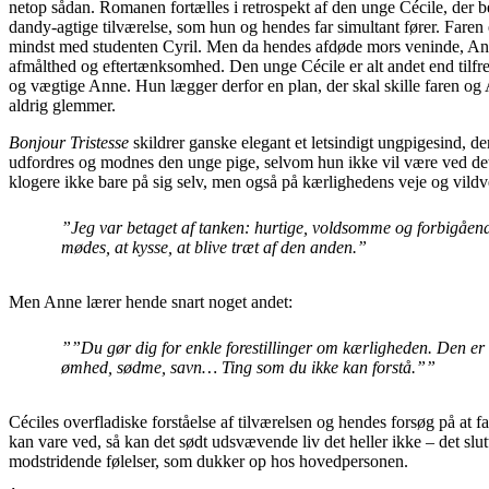
netop sådan. Romanen fortælles i retrospekt af den unge Cécile, der b
dandy-agtige tilværelse, som hun og hendes far simultant fører. Faren 
mindst med studenten Cyril. Men da hendes afdøde mors veninde, Anne
afmålthed og eftertænksomhed. Den unge Cécile er alt andet end tilfred
og vægtige Anne. Hun lægger derfor en plan, der skal skille faren og
aldrig glemmer.
Bonjour Tristesse
skildrer ganske elegant et letsindigt ungpigesind, d
udfordres og modnes den unge pige, selvom hun ikke vil være ved de
klogere ikke bare på sig selv, men også på kærlighedens veje og vildv
”Jeg var betaget af tanken: hurtige, voldsomme og forbigående
mødes, at kysse, at blive træt af den anden.”
Men Anne lærer hende snart noget andet:
””Du gør dig for enkle forestillinger om kærligheden. Den er
ømhed, sødme, savn… Ting som du ikke kan forstå.””
Céciles overfladiske forståelse af tilværelsen og hendes forsøg på at 
kan vare ved, så kan det sødt udsvævende liv det heller ikke – det slut
modstridende følelser, som dukker op hos hovedpersonen.