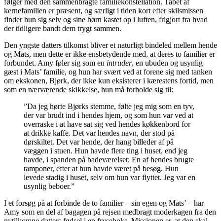
følger med den sammenbragte familiekonstellation. Tabet af
kernefamilien er præsent, og særligt i tiden kort efter skilsmissen
finder hun sig selv og sine børn kastet op i luften, frigjort fra hvad
der tidligere bandt dem trygt sammen.
Den yngste datters tilkomst bliver et naturligt bindeled mellem hende
og Mats, men dette er ikke ensbetydende med, at deres to familier er
forbundet. Amy føler sig som en
intruder
, en ubuden og usynlig
gæst i Mats’ familie, og hun har svært ved at forene sig med tanken
om ekskonen, Bjørk, der ikke kun eksisterer i kærestens fortid, men
som en nærværende skikkelse, hun må forholde sig til:
”Da jeg hørte Bjørks stemme, følte jeg mig som en tyv,
der var brudt ind i hendes hjem, og som hun var ved at
overraske i at have sat sig ved hendes køkkenbord for
at drikke kaffe. Det var hendes navn, der stod på
dørskiltet. Det var hende, der hang billeder af på
væggen i stuen. Hun havde flere ting i huset, end jeg
havde, i spanden på badeværelset: En af hendes brugte
tamponer, efter at hun havde været på besøg. Hun
levede stadig i huset, selv om hun var flyttet. Jeg var en
usynlig beboer.”
I et forsøg på at forbinde de to familier – sin egen og Mats’ – har
Amy som en del af bagagen på rejsen medbragt moderkagen fra den
nytilkomne datters fødsel i en fryseboks. Missionen er, at den skal