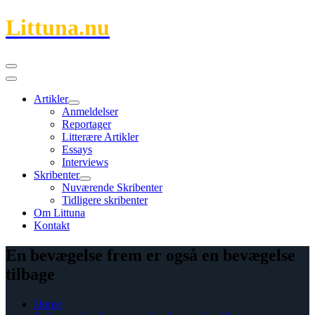
Littuna.nu
Artikler
Anmeldelser
Reportager
Litterære Artikler
Essays
Interviews
Skribenter
Nuværende Skribenter
Tidligere skribenter
Om Littuna
Kontakt
En bevægelse frem er også en bevægelse
tilbage
Home