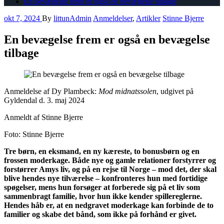
En bevægelse frem er også en bevægelse tilbage
okt 7, 2024
By
littunAdmin
Anmeldelser
,
Artikler
Stinne Bjerre
En bevægelse frem er også en bevægelse
tilbage
Anmeldelse af Dy Plambeck:
Mod midnatssolen
, udgivet på
Gyldendal d. 3. maj 2024
Anmeldt af Stinne Bjerre
Foto: Stinne Bjerre
Tre børn, en eksmand, en ny kæreste, to bonusbørn og en
frossen moderkage. Både nye og gamle relationer forstyrrer og
forstørrer Amys liv, og på en rejse til Norge – mod det, der skal
blive hendes nye tilværelse – konfronteres hun med fortidige
spøgelser, mens hun forsøger at forberede sig på et liv som
sammenbragt familie, hvor hun ikke kender spillereglerne.
Hendes håb er, at en nedgravet moderkage kan forbinde de to
familier og skabe det bånd, som ikke på forhånd er givet.