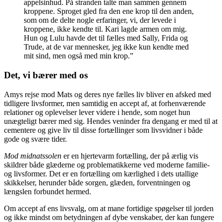
appelsinhud. På stranden talte man sammen gennem
kroppene. Sproget gled fra den ene krop til den anden,
som om de delte nogle erfaringer, vi, der levede i
kroppene, ikke kendte til. Kari lagde armen om mig.
Hun og Lulu havde det til fælles med Sally, Frida og
Trude, at de var mennesker, jeg ikke kun kendte med
mit sind, men også med min krop.”
Det, vi bærer med os
Amys rejse mod Mats og deres nye fælles liv bliver en afsked med
tidligere livsformer, men samtidig en accept af, at forhenværende
relationer og oplevelser lever videre i hende, som noget hun
unægteligt bærer med sig. Hendes veninder fra dengang er med til at
cementere og give liv til disse fortællinger som livsvidner i både
gode og svære tider.
Mod midnatssolen
er en hjertevarm fortælling, der på ærlig vis
skildrer både glæderne og problematikkerne ved moderne familie-
og livsformer. Det er en fortælling om kærlighed i dets utallige
skikkelser, herunder både sorgen, glæden, forventningen og
længslen forbundet hermed.
Om accept af ens livsvalg, om at mane fortidige spøgelser til jorden
og ikke mindst om betydningen af dybe venskaber, der kan fungere