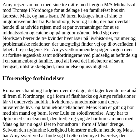
Amy rejser sammen med sine tre døtre med færgen M/S Midnatssol
mod Tromsø i Nordnorge for at deltage i en familiefest hos sin
kæreste, Mats, og hans børn. På turen ledsages hun af sine to
ungdomsveninder fra Kalundborg, Kari og Lulu, der har overtalt
hende til at udvide rejsen med et par overnatninger for at se
midnatssolen og catche op på ungdomsårene. Med sig over
Nordsøen bærer de tre kvinder hver især på livshistorier, traumer og
problematiske relationer, der unægteligt finder vej op til overfladen i
løbet af rejsedagene. For Amys vedkommende spøger sorgen over
sit forliste ægteskab samt udfordringerne ved pludselig at befinde sig
i en sammenbragt familie, med alt hvad det indebærer af savn,
længsel, utilstrækkelighed, misundelse og usynlighed.
Uforenelige forbindelser
Romanens handling forløber over de dage, det tager kvinderne at nå
til frem til Nordnorge, og i form af flashbacks og Amys refleksioner
får vi undervejs indblik i kvindernes ungdomsår samt deres
nuværende livs- og familiekonstellationer. Mens Kari er gift og bor
med sin mand og børn, lever Lulu en solotilværelse. Amy har to
døtre med sin eksmand, den tredje og yngste har hun sammen med
Mats og har nu også fået to bonusbørn i form af Mats’ drenge.
Selvom den nyfundne kærlighed blomstrer mellem hende og Mats,
har Amy svært ved at finde sig til rette i den nye tilværelse, der