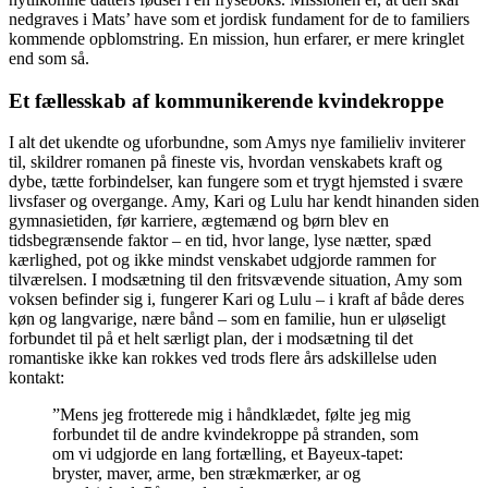
nedgraves i Mats’ have som et jordisk fundament for de to familiers
kommende opblomstring. En mission, hun erfarer, er mere kringlet
end som så.
Et fællesskab af kommunikerende kvindekroppe
I alt det ukendte og uforbundne, som Amys nye familieliv inviterer
til, skildrer romanen på fineste vis, hvordan venskabets kraft og
dybe, tætte forbindelser, kan fungere som et trygt hjemsted i svære
livsfaser og overgange. Amy, Kari og Lulu har kendt hinanden siden
gymnasietiden, før karriere, ægtemænd og børn blev en
tidsbegrænsende faktor – en tid, hvor lange, lyse nætter, spæd
kærlighed, pot og ikke mindst venskabet udgjorde rammen for
tilværelsen. I modsætning til den fritsvævende situation, Amy som
voksen befinder sig i, fungerer Kari og Lulu – i kraft af både deres
køn og langvarige, nære bånd – som en familie, hun er uløseligt
forbundet til på et helt særligt plan, der i modsætning til det
romantiske ikke kan rokkes ved trods flere års adskillelse uden
kontakt:
”Mens jeg frotterede mig i håndklædet, følte jeg mig
forbundet til de andre kvindekroppe på stranden, som
om vi udgjorde en lang fortælling, et Bayeux-tapet:
bryster, maver, arme, ben strækmærker, ar og