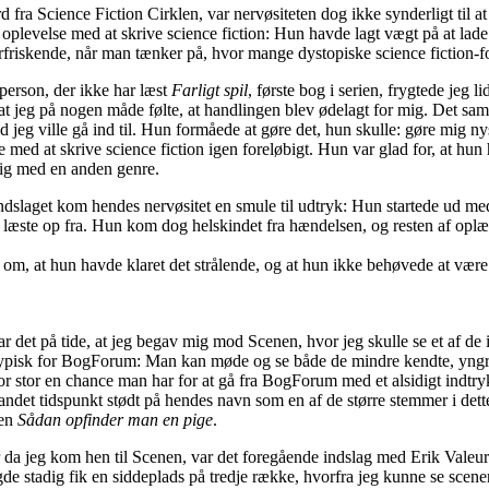
ra Science Fiction Cirklen, var nervøsiteten dog ikke synderligt til 
oplevelse med at skrive science fiction: Hun havde lagt vægt på at lade 
iskende, når man tænker på, hvor mange dystopiske science fiction-fort
 person, der ikke har læst
Farligt spil
, første bog i serien, frygtede jeg l
 jeg på nogen måde følte, at handlingen blev ødelagt for mig. Det samm
eg ville gå ind til. Hun formåede at gøre det, hun skulle: gøre mig nysg
 med at skrive science fiction igen foreløbigt. Hun var glad for, at h
 sig med en anden genre.
 indslaget kom hendes nervøsitet en smule til udtryk: Hun startede ud med 
læste op fra. Hun kom dog helskindet fra hændelsen, og resten af oplæsni
om, at hun havde klaret det strålende, og at hun ikke behøvede at være 
r det på tide, at jeg begav mig mod Scenen, hvor jeg skulle se et af de 
sk for BogForum: Man kan møde og se både de mindre kendte, yngre forfa
r stor en chance man har for at gå fra BogForum med et alsidigt indtryk
andet tidspunkt stødt på hendes navn som en af de større stemmer i det
len
Sådan opfinder man en pige
.
r da jeg kom hen til Scenen, var det foregående indslag med Erik Valeur
de stadig fik en siddeplads på tredje række, hvorfra jeg kunne se scenen