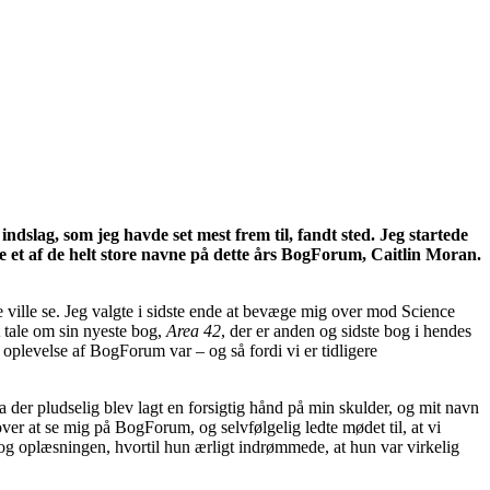
ndslag, som jeg havde set mest frem til, fandt sted. Jeg startede
se et af de helt store navne på dette års BogForum, Caitlin Moran.
e ville se. Jeg valgte i sidste ende at bevæge mig over mod Science
 tale om sin nyeste bog,
Area 42
, der er anden og sidste bog i hendes
s oplevelse af BogForum var – og så fordi vi er tidligere
a der pludselig blev lagt en forsigtig hånd på min skulder, og mit navn
over at se mig på BogForum, og selvfølgelig ledte mødet til, at vi
en og oplæsningen, hvortil hun ærligt indrømmede, at hun var virkelig