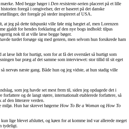
at mærke. Med begge bøger i
Den resistente
-serien placeret på et lille
historien foregå i omgivelser, der er baseret på det danske
ællinger, der foregår på steder inspireret af USA.
idt, at jeg på dette tidspunkt ville føle mig hægtet af, men Lorenzen
e gjaldt for hendes forklaring af den nye bogs indhold: tilpas
errig nok til at ville læse begge bøger.
un havde turdet forsøge sig med genren, men selvom hun forsikrede ham
at læse lidt for hurtigt, som for at få det overstået så hurtigt som
ngen bar præg af det samme som interviewet: stor tillid til sit eget
så nervøs næste gang. Både hun og jeg vidste, at hun stadig ville
indslag, som jeg havde set mest frem til, siden jeg opdagede det i
ttere og de langt større, internationalt etablerede forfattere, så
 af den litterære verden.
te miljø. Hun har skrevet bøgerne
How To Be a Woman
og
How To
 kun lige blevet afsluttet, og køen for at komme ind var allerede meget
 tydeligt.