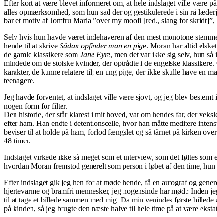
Efter kort at være blevet informeret om, at hele indslaget ville være 
alles opmærksomhed, som hun sad der og gestikulerede i sin rå læderjak
bar et motiv af Jomfru Maria ”over my moofi [red., slang for skridt]”,
Selv hvis hun havde været indehaveren af den mest monotone stemme i v
hende til at skrive
Sådan opfinder man en pig
e. Moran har altid elske
de gamle klassikere som
Jane Eyre
, men det var ikke sig selv, hun så
mindede om de stoiske kvinder, der optrådte i de engelske klassikere.
karakter, de kunne relatere til; en ung pige, der ikke skulle have en ma
teenagere.
Jeg havde forventet, at indslaget ville være sjovt, og jeg blev bestemt
nogen form for filter.
Den historie, der står klarest i mit hoved, var om hendes far, der vek
efter ham. Han endte i detentionscelle, hvor han måtte meditere intenst
beviser til at holde på ham, forlod fængslet og så tårnet på kirken ov
48 timer.
Indslaget virkede ikke så meget som et interview, som det føltes som en
hvordan Moran fremstod generelt som person i løbet af den time, hu
Efter indslaget gik jeg hen for at møde hende, få en autograf og genere
hjertevarme og bramfri mennesker, jeg nogensinde har mødt: Inden jeg
til at tage et billede sammen med mig. Da min venindes første billede a
på kinden, så jeg brugte den næste halve til hele time på at være ekst