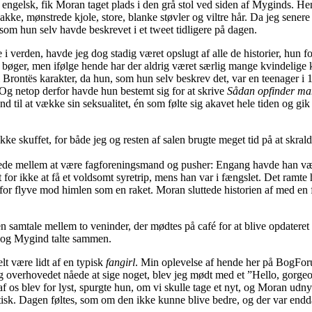
på engelsk, fik Moran taget plads i den grå stol ved siden af Myginds. 
ke, mønstrede kjole, store, blanke støvler og viltre hår. Da jeg senere
 som hun selv havde beskrevet i et tweet tidligere på dagen.
erden, havde jeg dog stadig været opslugt af alle de historier, hun fort
t bøger, men ifølge hende har der aldrig været særlig mange kvindelige 
 i Brontës karakter, da hun, som hun selv beskrev det, var en teenager i 
 Og netop derfor havde hun bestemt sig for at skrive
Sådan opfinder ma
nd til at vække sin seksualitet, én som følte sig akavet hele tiden og gik
 ikke skuffet, for både jeg og resten af salen brugte meget tid på at skr
slede mellem at være fagforeningsmand og pusher: Engang havde han været 
 for ikke at få et voldsomt syretrip, mens han var i fængslet. Det ramte 
erfor flyve mod himlen som en raket. Moran sluttede historien af med en 
 samtale mellem to veninder, der mødtes på café for at blive opdateret o
n og Mygind talte sammen.
lt være lidt af en typisk
fangirl
. Min oplevelse af hende her på BogForu
 overhovedet nåede at sige noget, blev jeg mødt med et ”Hello, gorgeou
f os blev for lyst, spurgte hun, om vi skulle tage et nyt, og Moran udnyt
atisk. Dagen føltes, som om den ikke kunne blive bedre, og der var endda 