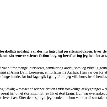
rskellige indslag, var der nu taget hul på eftermiddagen, hvor de i
om sin seneste science fiction-bog, og herefter tog jeg hen for at 
3 var alt for mange interviews, samtaler og andet, som jeg virkelig gern
ning af Anna Dyhr Lorenzen, en forfatter fra Aarhus. Hun var der for at
 fange hende, før indslaget gik i gang, fordi jeg ville høre, hvad hende
 udvalg – masser af science fiction i vidt forskellige afskygninger – d
opsat hår og et stort smil, før jeg fik et stort kram. Hun var overrasket 
 os hver især. Efter dette spurgte jeg hende, om hun var klar til samtal