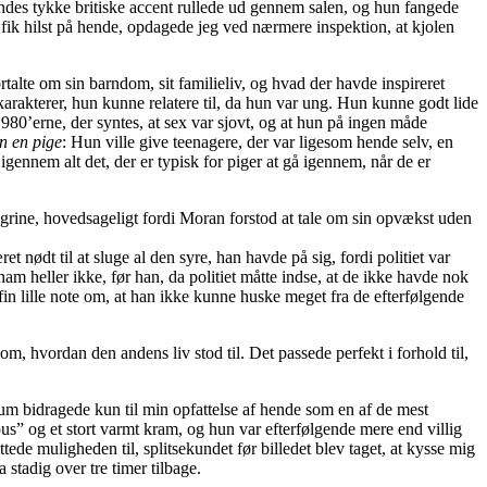
Hendes tykke britiske accent rullede ud gennem salen, og hun fangede
 fik hilst på hende, opdagede jeg ved nærmere inspektion, at kjolen
alte om sin barndom, sit familieliv, og hvad der havde inspireret
karakterer, hun kunne relatere til, da hun var ung. Hun kunne godt lide
1980’erne, der syntes, at sex var sjovt, og at hun på ingen måde
n en pige
: Hun ville give teenagere, der var ligesom hende selv, en
 igennem alt det, der er typisk for piger at gå igennem, når de er
aldgrine, hovedsageligt fordi Moran forstod at tale om sin opvækst uden
nødt til at sluge al den syre, han havde på sig, fordi politiet var
ham heller ikke, før han, da politiet måtte indse, at de ikke havde nok
fin lille note om, at han ikke kunne huske meget fra de efterfølgende
m, hvordan den andens liv stod til. Det passede perfekt i forhold til,
m bidragede kun til min opfattelse af hende som en af de mest
s” og et stort varmt kram, og hun var efterfølgende mere end villig
tede muligheden til, splitsekundet før billedet blev taget, at kysse mig
stadig over tre timer tilbage.