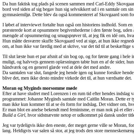
Da hun faktisk tog plads på scenen sammen med Carl-Eddy Skovgaard f
bord ved siden af sig begav hun sig selvsikkert ud i en samtale om sin 
gymnasiemiljø. Dette blev da også kommenteret af Skovgaard som forfr
I løbet af interviewet fortalte hun også om historiens indhold. Som en
præsterede kort at opsummere begivenhederne i den første bog, uden at
mængde af opsummering og smagsprøver til, at jeg fik en idé om, hvad j
Hun måtte desværre skuffe Skovgaard ved at sige, at hun ikke regnede
om, at hun ikke var færdig med at skrive, var det tid til at beskæftige
Til slut læste hun et par afsnit af sin bog op, og for første gang i hele
muligt, og halvvejs gennem oplæsningen tabte hun en af de sider, hun 
håndværk og en generel glæde ved at dele det med andre.
Da samtalen var slut, fangede jeg hende igen og kunne forsikre hende 
blive det, men ikke desto mindre virkede det til, at hun værdsatte det.
Moran og Myginds morsomme møde
Efter at have sludret med Lorenzen i en rum tid efter hendes indslag va
programmet: Johanne Myginds samtale med Caitlin Moran. Dette er typi
man ikke kun kommer til at se én form for indslag. Det vidner om, hvo
Er man blot en anelse bekendt med feminisme, er man nok på et eller 
Build a Girl
, hvor sidstnævnte netop er udkommet på dansk under tit
Jeg var tydeligvis ikke den eneste, der meget gerne ville se Moran, fo
lang. Heldigvis var salen så stor, at jeg trods den store menneskemæng