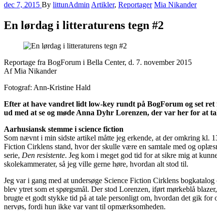
dec 7, 2015
By
littunAdmin
Artikler
,
Reportager
Mia Nikander
En lørdag i litteraturens tegn #2
Reportage fra BogForum i Bella Center, d. 7. november 2015
Af Mia Nikander
Fotograf: Ann-Kristine Hald
Efter at have vandret lidt low-key rundt på BogForum og set ret fo
ud med at se og møde Anna Dyhr Lorenzen, der var her for at tale 
Aarhusiansk stemme i science fiction
Som nævnt i min sidste artikel måtte jeg erkende, at der omkring kl. 1
Fiction Cirklens stand, hvor der skulle være en samtale med og oplæs
serie,
Den resistente
. Jeg kom i meget god tid for at sikre mig at kunne
skolekammerater, så jeg ville gerne høre, hvordan alt stod til.
Jeg var i gang med at undersøge Science Fiction Cirklens bogkatalog og
blev ytret som et spørgsmål. Der stod Lorenzen, iført mørkeblå blazer, 
brugte et godt stykke tid på at tale personligt om, hvordan det gik for
nervøs, fordi hun ikke var vant til opmærksomheden.