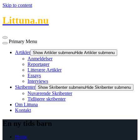
Skip to content
Littuna.nu
Primary Menu
Artikler
Show Artikler submenu
Hide Artikler submenu
Anmeldelser
Reportager
Litterære Artikler
Essays
Interviews
Skribenter
Show Skribenter submenu
Hide Skribenter submenu
Nuværende Skribenter
Tidligere skribenter
Om Littuna
Kontakt
En ny tids barn
Home