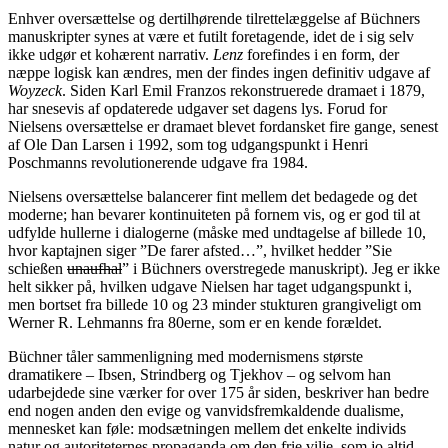
Enhver oversættelse og dertilhørende tilrettelæggelse af Büchners
manuskripter synes at være et futilt foretagende, idet de i sig selv
ikke udgør et kohærent narrativ.
Lenz
forefindes i en form, der
næppe logisk kan ændres, men der findes ingen definitiv udgave af
Woyzeck
. Siden Karl Emil Franzos rekonstruerede dramaet i 1879,
har snesevis af opdaterede udgaver set dagens lys. Forud for
Nielsens oversættelse er dramaet blevet fordansket fire gange, senest
af Ole Dan Larsen i 1992, som tog udgangspunkt i Henri
Poschmanns revolutionerende udgave fra 1984.
Nielsens oversættelse balancerer fint mellem det bedagede og det
moderne; han bevarer kontinuiteten på fornem vis, og er god til at
udfylde hullerne i dialogerne (måske med undtagelse af billede 10,
hvor kaptajnen siger ”De farer afsted…”, hvilket hedder ”Sie
schießen
unaufhal
” i Büchners overstregede manuskript). Jeg er ikke
helt sikker på, hvilken udgave Nielsen har taget udgangspunkt i,
men bortset fra billede 10 og 23 minder stukturen grangiveligt om
Werner R. Lehmanns fra 80erne, som er en kende forældet.
Büchner tåler sammenligning med modernismens største
dramatikere – Ibsen, Strindberg og Tjekhov – og selvom han
udarbejdede sine værker for over 175 år siden, beskriver han bedre
end nogen anden den evige og vanvidsfremkaldende dualisme,
mennesket kan føle: modsætningen mellem det enkelte individs
natur og autoriteternes propaganda om den frie vilje, som jo altid