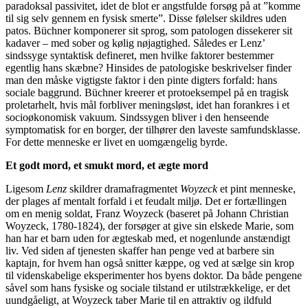
paradoksal passivitet, idet de blot er angstfulde forsøg på at ”komme
til sig selv gennem en fysisk smerte”. Disse følelser skildres uden
patos. Büchner komponerer sit sprog, som patologen dissekerer sit
kadaver – med sober og kølig nøjagtighed. Således er Lenz’
sindssyge syntaktisk defineret, men hvilke faktorer bestemmer
egentlig hans skæbne? Hinsides de patologiske beskrivelser finder
man den måske vigtigste faktor i den pinte digters forfald: hans
sociale baggrund. Büchner kreerer et protoeksempel på en tragisk
proletarhelt, hvis mål forbliver meningsløst, idet han forankres i et
socioøkonomisk vakuum. Sindssygen bliver i den henseende
symptomatisk for en borger, der tilhører den laveste samfundsklasse.
For dette menneske er livet en uomgængelig byrde.
Et godt mord, et smukt mord, et ægte mord
Ligesom
Lenz
skildrer dramafragmentet
Woyzeck
et pint menneske,
der plages af mentalt forfald i et feudalt miljø. Det er fortællingen
om en menig soldat, Franz Woyzeck (baseret på Johann Christian
Woyzeck, 1780-1824), der forsøger at give sin elskede Marie, som
han har et barn uden for ægteskab med, et nogenlunde anstændigt
liv. Ved siden af tjenesten skaffer han penge ved at barbere sin
kaptajn, for hvem han også snitter kæppe, og ved at sælge sin krop
til videnskabelige eksperimenter hos byens doktor. Da både pengene
såvel som hans fysiske og sociale tilstand er utilstrækkelige, er det
uundgåeligt, at Woyzeck taber Marie til en attraktiv og ildfuld