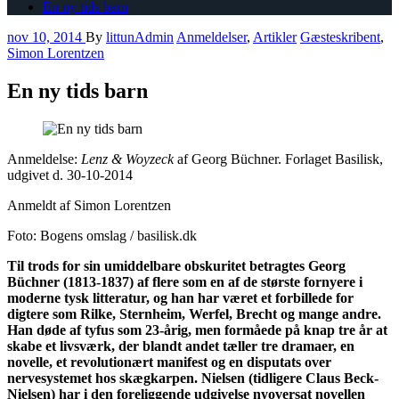
En ny tids barn
nov 10, 2014
By
littunAdmin
Anmeldelser
,
Artikler
Gæsteskribent
,
Simon Lorentzen
En ny tids barn
Anmeldelse:
Lenz & Woyzeck
af Georg Büchner. Forlaget Basilisk,
udgivet d. 30-10-2014
Anmeldt af Simon Lorentzen
Foto: Bogens omslag / basilisk.dk
Til trods for sin umiddelbare obskuritet betragtes Georg
Büchner (1813-1837) af flere som en af de største fornyere i
moderne tysk litteratur, og han har været et forbillede for
digtere som Rilke, Sternheim, Werfel, Brecht og mange andre.
Han døde af tyfus som 23-årig, men formåede på knap tre år at
skabe et livsværk, der blandt andet tæller tre dramaer, en
novelle, et revolutionært manifest og en disputats over
nervesystemet hos skægkarpen. Nielsen (tidligere Claus Beck-
Nielsen) har i den foreliggende udgivelse nyoversat novellen