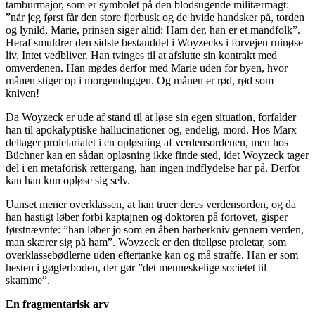
tamburmajor, som er symbolet på den blodsugende militærmagt:
”når jeg først får den store fjerbusk og de hvide handsker på, torden
og lynild, Marie, prinsen siger altid: Ham der, han er et mandfolk”.
Heraf smuldrer den sidste bestanddel i Woyzecks i forvejen ruinøse
liv. Intet vedbliver. Han tvinges til at afslutte sin kontrakt med
omverdenen. Han mødes derfor med Marie uden for byen, hvor
månen stiger op i morgenduggen. Og månen er rød, rød som
kniven!
Da Woyzeck er ude af stand til at løse sin egen situation, forfalder
han til apokalyptiske hallucinationer og, endelig, mord. Hos Marx
deltager proletariatet i en opløsning af verdensordenen, men hos
Büchner kan en sådan opløsning ikke finde sted, idet Woyzeck tager
del i en metaforisk rettergang, han ingen indflydelse har på. Derfor
kan han kun opløse sig selv.
Uanset mener overklassen, at han truer deres verdensorden, og da
han hastigt løber forbi kaptajnen og doktoren på fortovet, gisper
førstnævnte: ”han løber jo som en åben barberkniv gennem verden,
man skærer sig på ham”. Woyzeck er den titelløse proletar, som
overklassebødlerne uden eftertanke kan og må straffe. Han er som
hesten i gøglerboden, der gør ”det menneskelige societet til
skamme”.
En fragmentarisk arv