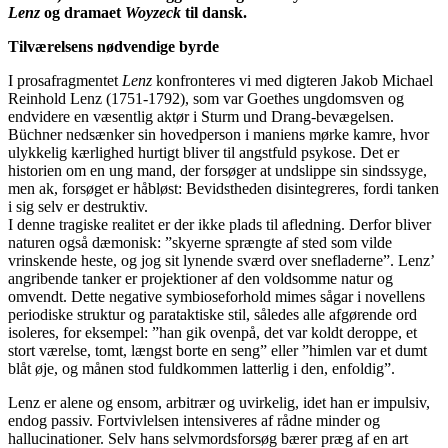
Lenz
og dramaet
Woyzeck
til dansk.
Tilværelsens nødvendige byrde
I prosafragmentet
Lenz
konfronteres vi med digteren Jakob Michael
Reinhold Lenz (1751-1792), som var Goethes ungdomsven og
endvidere en væsentlig aktør i Sturm und Drang-bevægelsen.
Büchner nedsænker sin hovedperson i maniens mørke kamre, hvor
ulykkelig kærlighed hurtigt bliver til angstfuld psykose. Det er
historien om en ung mand, der forsøger at undslippe sin sindssyge,
men ak, forsøget er håbløst: Bevidstheden disintegreres, fordi tanken
i sig selv er destruktiv.
I denne tragiske realitet er der ikke plads til afledning. Derfor bliver
naturen også dæmonisk: ”skyerne sprængte af sted som vilde
vrinskende heste, og jog sit lynende sværd over snefladerne”. Lenz’
angribende tanker er projektioner af den voldsomme natur og
omvendt. Dette negative symbioseforhold mimes sågar i novellens
periodiske struktur og parataktiske stil, således alle afgørende ord
isoleres, for eksempel: ”han gik ovenpå, det var koldt deroppe, et
stort værelse, tomt, længst borte en seng” eller ”himlen var et dumt
blåt øje, og månen stod fuldkommen latterlig i den, enfoldig”.
Lenz er alene og ensom, arbitrær og uvirkelig, idet han er impulsiv,
endog passiv. Fortvivlelsen intensiveres af rådne minder og
hallucinationer. Selv hans selvmordsforsøg bærer præg af en art