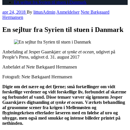
En sejltur fra Syrien til stuen i Danmark
apr 24, 2018
By
littunAdmin
Anmeldelser
Nete Bækgaard
Hermansen
En sejltur fra Syrien til stuen i Danmark
Anbefaling af Jesper Gaarskjær:
at synke et ocean,
udgivet på
People’s Press, udgivet d. 31. august 2017
Anbefalet af Nete Bækgaard Hermansen
Fotografi: Nete Bækgaard Hermansen
Digte om det nære og det fjerne; små fortællinger om vidt
forskellige verdener og vidt forskellige liv, forbundet af skærme
og forbundet af vand. Disse temaer væver sig igennem Jesper
Gaarskjærs digtsamling
at synke et ocean.
Værkets behandling
af grusomme scener fra krigen i Mellemøsten og
flygtningekrisen efterlader læseren med en følelse af uro og
uhygge, men også med smukke og intense billeder printet på
nethinden.