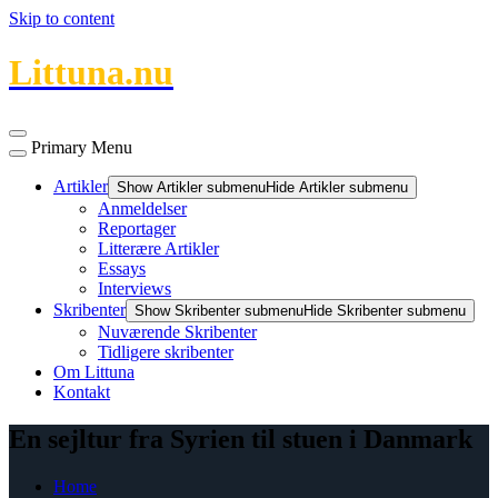
Skip to content
Littuna.nu
Primary Menu
Artikler
Show Artikler submenu
Hide Artikler submenu
Anmeldelser
Reportager
Litterære Artikler
Essays
Interviews
Skribenter
Show Skribenter submenu
Hide Skribenter submenu
Nuværende Skribenter
Tidligere skribenter
Om Littuna
Kontakt
En sejltur fra Syrien til stuen i Danmark
Home