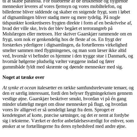
til at skabe paranoia. For billederne af de druknende og flygtende
mennesker leveres af vores fjernsyn og vores mobiltelefon, og
billederne bliver siddende og skaber en snigende frygt, som i løbet
af digtsamlingen bliver stadig mere og mere tydelig. På nogle
tidspunkter konkretiseres frygten direkte i form af en beskrivelse af,
hvad der ville ske, hvis der blev begået et terrorangreb på
Molsfærgen eller metroen. Her skriver Gaarskjær rammende om en
frygt, som nok er genkendelig hos de fleste af os. En frygt der
forstærkes yderligere i digtsamlingen, da fortællerens virkelighed
smelter sammen med flygtningenes, og man som læser ikke altid
ved, hvornår vi befinder os hjemme i den trygge stue i Danmark, og
hvornår bølgerne pludselig vælter væggene indad og fører
gummibåde fyldt med skræmte og døende mennesker med sig.
Noget at tænke over
At synke et ocean
italesætter en række samfundsrelevante temaer, og
den er særlig interessant, fordi den belyser flygtningekrisen gennem
vestlige øjne. Gaarskjær beskriver smukt, hvordan vi på én gang
minder ufatteligt meget om disse mennesker på flugt, og hvordan
vores liv alligevel er så uendeligt langt fra dem. Sproget er
kendetegnet af korte, præcise sætninger, og det er nemt at fordybe
sig i teksterne. Værket er derfor anbefalelsesværdigt for enhver, som
ønsker at se fortællingerne fra deres nyhedsfeed med andre øjne.