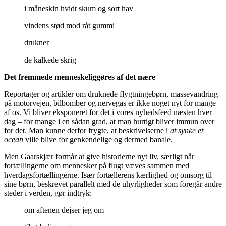
i måneskin hvidt skum og sort hav
vindens stød mod råt gummi
drukner
de kalkede skrig
Det fremmede menneskeliggøres af det nære
Reportager og artikler om druknede flygtningebørn, massevandring
på motorvejen, bilbomber og nervegas er ikke noget nyt for mange
af os. Vi bliver eksponeret for det i vores nyhedsfeed næsten hver
dag – for mange i en sådan grad, at man hurtigt bliver immun over
for det. Man kunne derfor frygte, at beskrivelserne i
at synke et
ocean
ville blive for genkendelige og dermed banale.
Men Gaarskjær formår at give historierne nyt liv, særligt når
fortællingerne om mennesker på flugt væves sammen med
hverdagsfortællingerne. Især fortællerens kærlighed og omsorg til
sine børn, beskrevet parallelt med de uhyrligheder som foregår andre
steder i verden, gør indtryk:
om aftenen dejser jeg om