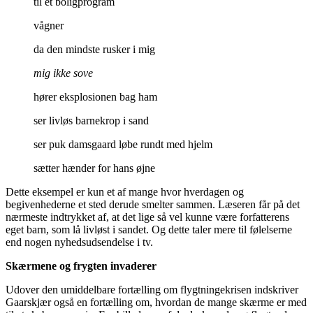
til et boligprogram
vågner
da den mindste rusker i mig
mig ikke sove
hører eksplosionen bag ham
ser livløs barnekrop i sand
ser puk damsgaard løbe rundt med hjelm
sætter hænder for hans øjne
Dette eksempel er kun et af mange hvor hverdagen og
begivenhederne et sted derude smelter sammen. Læseren får på det
nærmeste indtrykket af, at det lige så vel kunne være forfatterens
eget barn, som lå livløst i sandet. Og dette taler mere til følelserne
end nogen nyhedsudsendelse i tv.
Skærmene og frygten invaderer
Udover den umiddelbare fortælling om flygtningekrisen indskriver
Gaarskjær også en fortælling om, hvordan de mange skærme er med