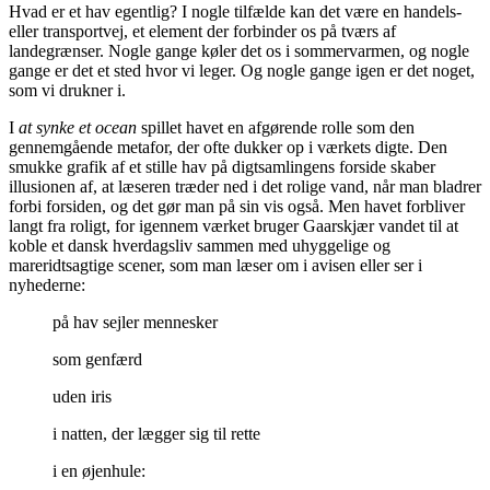
Hvad er et hav egentlig? I nogle tilfælde kan det være en handels-
eller transportvej, et element der forbinder os på tværs af
landegrænser. Nogle gange køler det os i sommervarmen, og nogle
gange er det et sted hvor vi leger. Og nogle gange igen er det noget,
som vi drukner i.
I
at synke et ocean
spillet havet en afgørende rolle som den
gennemgående metafor, der ofte dukker op i værkets digte. Den
smukke grafik af et stille hav på digtsamlingens forside skaber
illusionen af, at læseren træder ned i det rolige vand, når man bladrer
forbi forsiden, og det gør man på sin vis også. Men havet forbliver
langt fra roligt, for igennem værket bruger Gaarskjær vandet til at
koble et dansk hverdagsliv sammen med uhyggelige og
mareridtsagtige scener, som man læser om i avisen eller ser i
nyhederne:
på hav sejler mennesker
som genfærd
uden iris
i natten, der lægger sig til rette
i en øjenhule: