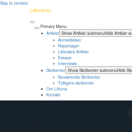
Skip to content
Littuna.nu
Primary Menu
Artikler
Show Artikler submenu
Hide Artikler
Anmeldelser
Reportager
Litterære Artikler
Essays
Interviews
Skribenter
Show Skribenter submenu
Hide Sk
Nuværende Skribenter
Tidligere skribenter
Om Littuna
Kontakt