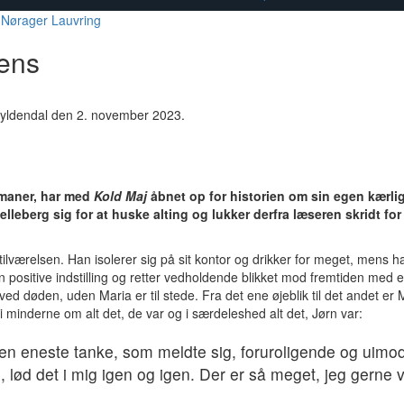
 Nørager Lauvring
tens
Gyldendal den 2. november 2023.
romaner, har med
Kold Maj
åbnet op for historien om sin egen kærlig
leberg sig for at huske alting og lukker derfra læseren skridt for s
lværelsen. Han isolerer sig på sit kontor og drikker for meget, mens h
ositive indstilling og retter vedholdende blikket mod fremtiden med et
ved døden, uden Maria er til stede. Fra det ene øjeblik til det andet er 
 i minderne om alt det, de var og i særdeleshed alt det, Jørn var:
den eneste tanke, som meldte sig, foruroligende og uim
 lød det i mig igen og igen. Der er så meget, jeg gerne v