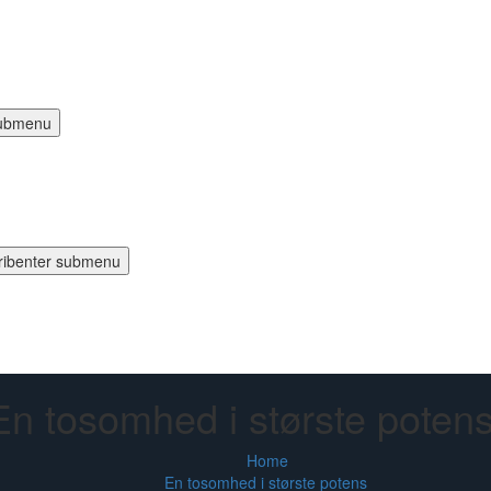
 submenu
ribenter submenu
En tosomhed i største poten
Home
En tosomhed i største potens