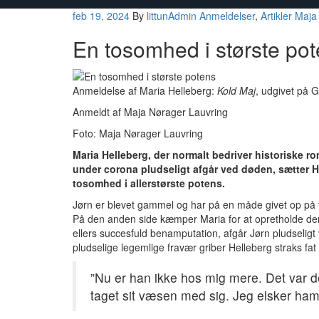
feb 19, 2024
By
littunAdmin
Anmeldelser
,
Artikler
Maja
En tosomhed i største po
Anmeldelse af Maria Helleberg:
Kold Maj
, udgivet på 
Anmeldt af Maja Nørager Lauvring
Foto: Maja Nørager Lauvring
Maria Helleberg, der normalt bedriver historiske 
under corona pludseligt afgår ved døden, sætter Hel
tosomhed i allerstørste potens.
Jørn er blevet gammel og har på en måde givet op på ti
På den anden side kæmper Maria for at opretholde den p
ellers succesfuld benamputation, afgår Jørn pludseligt 
pludselige legemlige fravær griber Helleberg straks fat
”Nu er han ikke hos mig mere. Det var 
taget sit væsen med sig. Jeg elsker ham,