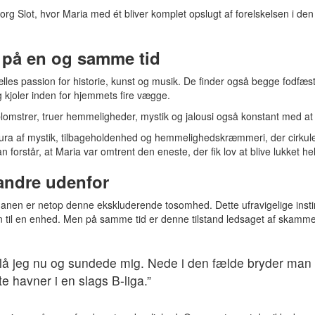
borg Slot, hvor Maria med ét bliver komplet opslugt af forelskelsen i d
 på en og samme tid
les passion for historie, kunst og musik. De finder også begge fodfæst
 og kjoler inden for hjemmets fire vægge.
omstrer, truer hemmeligheder, mystik og jalousi også konstant med at ri
ra af mystik, tilbageholdenhed og hemmelighedskræmmeri, der cirkulere
forstår, at Maria var omtrent den eneste, der fik lov at blive lukket hel
 andre udenfor
anen er netop denne ekskluderende tosomhed. Dette ufravigelige instinkt 
 til en enhed. Men på samme tid er denne tilstand ledsaget af skamm
 lå jeg nu og sundede mig. Nede i den fælde bryder man f
te havner i en slags B-liga.”