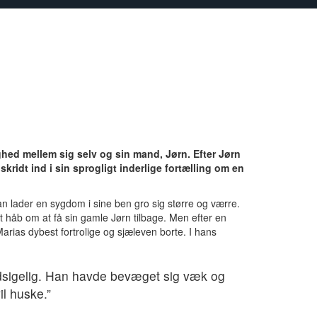
hed mellem sig selv og sin mand, Jørn. Efter Jørn
kridt ind i sin sprogligt inderlige fortælling om en
an lader en sygdom i sine ben gro sig større og værre.
 håb om at få sin gamle Jørn tilbage. Men efter en
Marias dybest fortrolige og sjæleven borte. I hans
odsigelig. Han havde bevæget sig væk og
il huske.”