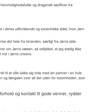
en hemmelighedsfulde og dragende søofficer fra
e i deres udforskende og excentriske sider, hvor Jørn
ve det hele fra hinanden, særligt fra Jørns side.
r om Jørns væsen, så vellykket, at jeg stadig ikke
t ind i Jørns univers.
til at ville lukke sig inde med sin partner i en hule
en og længslen over alt det uden for tosomheden, som
orhold og kontakt til gode venner, rydder