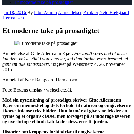
Et moderne take på prosadigtet
jan 18, 2016
By
littunAdmin
Anmeldelser
,
Artikler
Nete Bækgaard
Hermansen
Et moderne take på prosadigtet
Anmeldelse af Gitte Allermann Kjær:
Forvandl vores mel til heste,
lad dem vokse vildt i vores maver, lad dem tordne vores træthed ud
gennem alle landskaber!
, udgivet på Weltscherz d. 26. november
2015
Anmeldt af Nete Bækgaard Hermansen
Foto: Bogens omslag / weltscherz.dk
Med sin nytænkning af prosadigte skriver Gitte Allermann
Kjær om mennesket og dets forhold til naturen og omgivelserne
i korte, intense tekstbidder. Hun formår at give sine tekster en
rytme og et organisk islæt, men forsøget på at inddrage læseren
og overbringe et budskab falder desværre til jorden.
Historier om kroppens forbindelse til omgivelserne