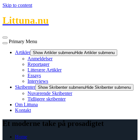
Skip to content
Littuna.nu
Primary Menu
Artikler
Show Artikler submenu
Hide Artikler submenu
Anmeldelser
Reportager
Litterære Artikler
Essays
Interviews
Skribenter
Show Skribenter submenu
Hide Skribenter submenu
Nuværende Skribenter
Tidligere skribenter
Om Littuna
Kontakt
Et moderne take på prosadigtet
Home