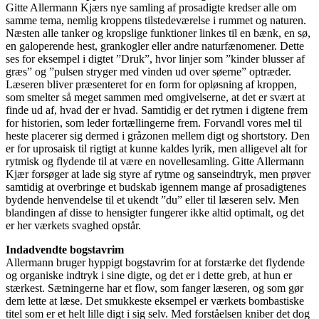
Gitte Allermann Kjærs nye samling af prosadigte kredser alle om
samme tema, nemlig kroppens tilstedeværelse i rummet og naturen.
Næsten alle tanker og kropslige funktioner linkes til en bænk, en sø,
en galoperende hest, grankogler eller andre naturfænomener. Dette
ses for eksempel i digtet ”Druk”, hvor linjer som ”kinder blusser af
græs” og ”pulsen stryger med vinden ud over søerne” optræder.
Læseren bliver præsenteret for en form for opløsning af kroppen,
som smelter så meget sammen med omgivelserne, at det er svært at
finde ud af, hvad der er hvad. Samtidig er det rytmen i digtene frem
for historien, som leder fortællingerne frem. Forvandl vores mel til
heste placerer sig dermed i gråzonen mellem digt og shortstory. Den
er for uprosaisk til rigtigt at kunne kaldes lyrik, men alligevel alt for
rytmisk og flydende til at være en novellesamling. Gitte Allermann
Kjær forsøger at lade sig styre af rytme og sanseindtryk, men prøver
samtidig at overbringe et budskab igennem mange af prosadigtenes
bydende henvendelse til et ukendt ”du” eller til læseren selv. Men
blandingen af disse to hensigter fungerer ikke altid optimalt, og det
er her værkets svaghed opstår.
Indadvendte bogstavrim
Allermann bruger hyppigt bogstavrim for at forstærke det flydende
og organiske indtryk i sine digte, og det er i dette greb, at hun er
stærkest. Sætningerne har et flow, som fanger læseren, og som gør
dem lette at læse. Det smukkeste eksempel er værkets bombastiske
titel som er et helt lille digt i sig selv. Med forståelsen kniber det dog