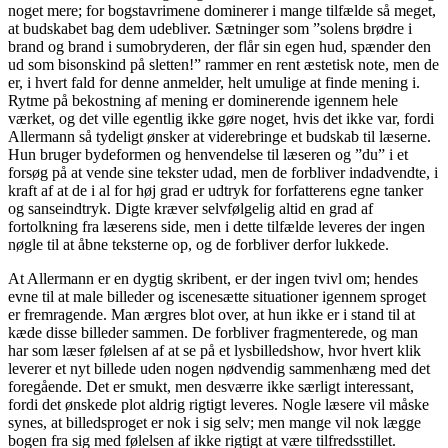
noget mere; for bogstavrimene dominerer i mange tilfælde så meget,
at budskabet bag dem udebliver. Sætninger som ”solens brødre i
brand og brand i sumobryderen, der flår sin egen hud, spænder den
ud som bisonskind på sletten!” rammer en rent æstetisk note, men de
er, i hvert fald for denne anmelder, helt umulige at finde mening i.
Rytme på bekostning af mening er dominerende igennem hele
værket, og det ville egentlig ikke gøre noget, hvis det ikke var, fordi
Allermann så tydeligt ønsker at viderebringe et budskab til læserne.
Hun bruger bydeformen og henvendelse til læseren og ”du” i et
forsøg på at vende sine tekster udad, men de forbliver indadvendte, i
kraft af at de i al for høj grad er udtryk for forfatterens egne tanker
og sanseindtryk. Digte kræver selvfølgelig altid en grad af
fortolkning fra læserens side, men i dette tilfælde leveres der ingen
nøgle til at åbne teksterne op, og de forbliver derfor lukkede.
At Allermann er en dygtig skribent, er der ingen tvivl om; hendes
evne til at male billeder og iscenesætte situationer igennem sproget
er fremragende. Man ærgres blot over, at hun ikke er i stand til at
kæde disse billeder sammen. De forbliver fragmenterede, og man
har som læser følelsen af at se på et lysbilledshow, hvor hvert klik
leverer et nyt billede uden nogen nødvendig sammenhæng med det
foregående. Det er smukt, men desværre ikke særligt interessant,
fordi det ønskede plot aldrig rigtigt leveres. Nogle læsere vil måske
synes, at billedsproget er nok i sig selv; men mange vil nok lægge
bogen fra sig med følelsen af ikke rigtigt at være tilfredsstillet.