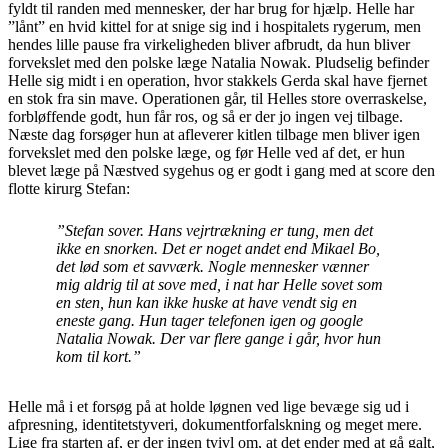
fyldt til randen med mennesker, der har brug for hjælp. Helle har
”lånt” en hvid kittel for at snige sig ind i hospitalets rygerum, men
hendes lille pause fra virkeligheden bliver afbrudt, da hun bliver
forvekslet med den polske læge Natalia Nowak. Pludselig befinder
Helle sig midt i en operation, hvor stakkels Gerda skal have fjernet
en stok fra sin mave. Operationen går, til Helles store overraskelse,
forbløffende godt, hun får ros, og så er der jo ingen vej tilbage.
Næste dag forsøger hun at afleverer kitlen tilbage men bliver igen
forvekslet med den polske læge, og før Helle ved af det, er hun
blevet læge på Næstved sygehus og er godt i gang med at score den
flotte kirurg Stefan:
”Stefan sover. Hans vejrtrækning er tung, men det
ikke en snorken. Det er noget andet end Mikael Bo,
det lød som et savværk. Nogle mennesker vænner
mig aldrig til at sove med, i nat har Helle sovet som
en sten, hun kan ikke huske at have vendt sig en
eneste gang. Hun tager telefonen igen og google
Natalia Nowak. Der var flere gange i går, hvor hun
kom til kort.”
Helle må i et forsøg på at holde løgnen ved lige bevæge sig ud i
afpresning, identitetstyveri, dokumentforfalskning og meget mere.
Lige fra starten af, er der ingen tvivl om, at det ender med at gå galt,