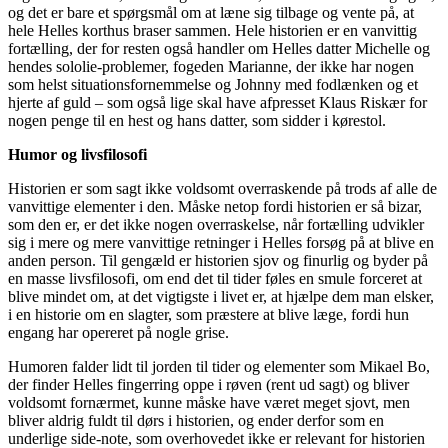
og det er bare et spørgsmål om at læne sig tilbage og vente på, at
hele Helles korthus braser sammen. Hele historien er en vanvittig
fortælling, der for resten også handler om Helles datter Michelle og
hendes sololie-problemer, fogeden Marianne, der ikke har nogen
som helst situationsfornemmelse og Johnny med fodlænken og et
hjerte af guld – som også lige skal have afpresset Klaus Riskær for
nogen penge til en hest og hans datter, som sidder i kørestol.
Humor og livsfilosofi
Historien er som sagt ikke voldsomt overraskende på trods af alle de
vanvittige elementer i den. Måske netop fordi historien er så bizar,
som den er, er det ikke nogen overraskelse, når fortælling udvikler
sig i mere og mere vanvittige retninger i Helles forsøg på at blive en
anden person. Til gengæld er historien sjov og finurlig og byder på
en masse livsfilosofi, om end det til tider føles en smule forceret at
blive mindet om, at det vigtigste i livet er, at hjælpe dem man elsker,
i en historie om en slagter, som præstere at blive læge, fordi hun
engang har opereret på nogle grise.
Humoren falder lidt til jorden til tider og elementer som Mikael Bo,
der finder Helles fingerring oppe i røven (rent ud sagt) og bliver
voldsomt fornærmet, kunne måske have været meget sjovt, men
bliver aldrig fuldt til dørs i historien, og ender derfor som en
underlige side-note, som overhovedet ikke er relevant for historien