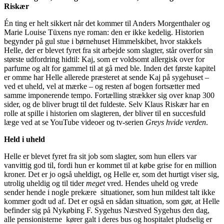
Riskær
Én ting er helt sikkert når det kommer til Anders Morgenthaler og
Marie Louise Tüxens nye roman: den er ikke kedelig. Historien
begynder på gul stue i børnehuset Himmelskibet, hvor stakkels
Helle, der er blevet fyret fra sit arbejde som slagter, står overfor sin
største udfordring hidtil: Kaj, som er voldsomt allergisk over for
parfume og alt for gammel til at gå med ble. Inden det første kapitel
er omme har Helle allerede præsteret at sende Kaj på sygehuset –
ved et uheld, vel at mærke – og resten af bogen fortsætter med
samme imponerende tempo. Fortælling strækker sig over knap 300
sider, og de bliver brugt til det fuldeste. Selv Klaus Riskær har en
rolle at spille i historien om slagteren, der bliver til en succesfuld
læge ved at se YouTube videoer og tv-serien
Greys hvide verden
.
Held i uheld
Helle er blevet fyret fra sit job som slagter, som hun ellers var
vanvittig god til, fordi hun er kommet til at købe grise for en million
kroner. Det er jo også uheldigt, og Helle er, som det hurtigt viser sig,
utrolig uheldig og til tider
meget
vred. Hendes uheld og vrede
sender hende i nogle prekære situationer, som hun mildest talt ikke
kommer godt ud af. Det er også en sådan situation, som gør, at Helle
befinder sig på Nykøbing F. Sygehus Næstved Sygehus den dag,
alle pensionisterne kører galt i deres bus og hospitalet pludselig er