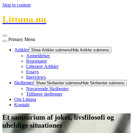
Skip to content
Littuna.nu
Primary Menu
Artikler
Show Artikler submenu
Hide Artikler submenu
Anmeldelser
Reportager
Litterære Artikler
Essays
Interviews
Skribenter
Show Skribenter submenu
Hide Skribenter submenu
Nuværende Skribenter
Tidligere skribenter
Om Littuna
Kontakt
Et samsurium af jokes, livsfilosofi og
uheldige situationer