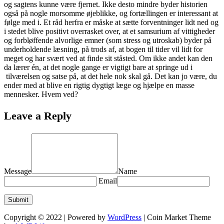
og sagtens kunne være fjernet. Ikke desto mindre byder historien
også på nogle morsomme øjeblikke, og fortællingen er interessant at
følge med i. Et råd herfra er måske at sætte forventninger lidt ned og
i stedet blive positivt overrasket over, at et samsurium af vittigheder
og forbløffende alvorlige emner (som stress og utroskab) byder på
underholdende læsning, på trods af, at bogen til tider vil lidt for
meget og har svært ved at finde sit ståsted. Om ikke andet kan den
da lærer én, at det nogle gange er vigtigt bare at springe ud i
tilværelsen og satse på, at det hele nok skal gå. Det kan jo være, du
ender med at blive en rigtig dygtigt læge og hjælpe en masse
mennesker. Hvem ved?
Leave a Reply
Message
Name
Email
Copyright © 2022 | Powered by
WordPress
|
Coin Market Theme