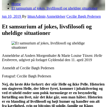
Home
Et samsurium af jokes, livsfilosofi og uheldige situationer
jun 10, 2019
By
littunAdmin
Anmeldelser
Cecilie Bøgh Pedersen
Et samsurium af jokes, livsfilosofi og
uheldige situationer
Anmeldelse af Anders Morgenthaler & Marie Louise Tüxen:
Helle
Erobreren
, udgivet på forlaget Gyldendal den 11. april 2019
Anmeldt af Cecilie Bøgh Pedersen
Fotograf: Cecilie Bøgh Pedersen
Nej, du læste
ikke
forkert: der står Helle og ikke Pelle. Historien
om slagteren Helle, der bliver fyret, kommer i jobaktivering og
ved et uheld ender som polsk turnuslæge er en besynderlig
fortælling om livet, når det ikke går, som man håber. Historien
er en blanding af livsfilosofi og højt humør og handler om alt
fra kærlighed, svin og bitcoins til sololie, familie og Klaus