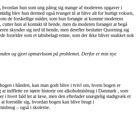
 om, hvordan hun som ung påtog sig mange af moderens opgaver i
dig blev hun dermed også tvunget til at blive alt for hurtigt voksen,
ing om de forskellige måder, som hun forsøgte at komme moderens
jl, cutter hun al kontakt til hende, men da moderen forsøger at begå
eren skynder sig ned til hende, men derefter beslutter Quorning sig
erede forældre som et tabubelagt emne, som der ikke bliver snakket nok
t munden og gjort opmærksom på problemet. Derfor er min nye
 bogen i hånden, kan man godt blive i tvivl om, hvem bogen er
ng at indflette en større historie om alkoholmisbrug i Danmark , som
r i hvert fald let at læse, men den efterlader unægtelig stadigvæk et
 forestille sig, hvordan bogen kan blive brugt i
isbrug – også i skolerne.