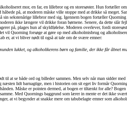
oholiseret mor, en far, en lillebror og en storesøster. Hun fortæller
 håbede på, at moderen måske ville stoppe med at drikke så meget. Samti
også sin sekstenårige lillebror med sig. Igennem bogen fortæller Quorn
t moderen ikke længere vil drikke foran børnene. Senere, da dette slår fe
erer på, plages hun af skyldfølelse. Moderen overlever, fordi storesøst
I stedet vil Quorning forsøge at gøre op med alkoholmisbrug og alkoholis
 er, at vi bliver nødt til også at tale om de svære emner:
e munden lukket, og alkoholikerens børn og familie, der ikke får åbne
ødt til at se både ord og billeder sammen. Men selv når man sidder med
og næsten lidt barnagtige, men i historien om sit eget liv formår Quorni
 hånden. Måske er pointen dermed, at bogen er tiltænkt for alle? Bogen e
t samme. Med Quornings baggrund som lærer in mente er det ikke svært at
nger, at vi begynder at snakke mere om tabubelagte emner som alkoholm