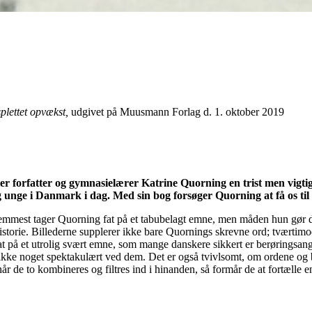
plettet opvækst,
udgivet på Muusmann Forlag d. 1. oktober 2019
er forfatter og gymnasielærer Katrine Quorning en trist men vigt
nge i Danmark i dag. Med sin bog forsøger Quorning at få os til a
remmest tager Quorning fat på et tabubelagt emne, men måden hun gør d
istorie. Billederne supplerer ikke bare Quornings skrevne ord; tværtim
t på et utrolig svært emne, som mange danskere sikkert er berøringsangs
er ikke noget spektakulært ved dem. Det er også tvivlsomt, om ordene og b
de to kombineres og filtres ind i hinanden, så formår de at fortælle en