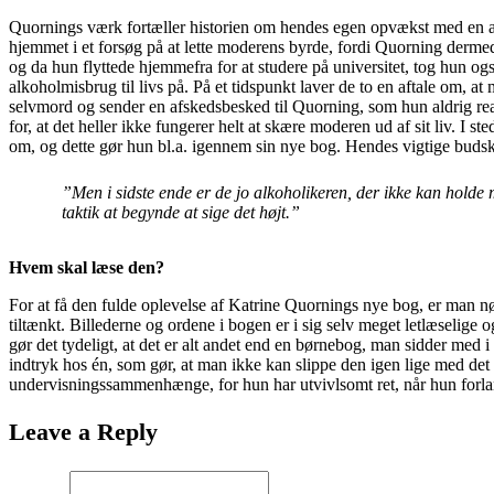
Quornings værk fortæller historien om hendes egen opvækst med en alk
hjemmet i et forsøg på at lette moderens byrde, fordi Quorning dermed
og da hun flyttede hjemmefra for at studere på universitet, tog hun 
alkoholmisbrug til livs på. På et tidspunkt laver de to en aftale om, a
selvmord og sender en afskedsbesked til Quorning, som hun aldrig reag
for, at det heller ikke fungerer helt at skære moderen ud af sit liv. 
om, og dette gør hun bl.a. igennem sin nye bog. Hendes vigtige budskab
”Men i sidste ende er de jo alkoholikeren, der ikke kan hold
taktik at begynde at sige det højt.”
Hvem skal læse den?
For at få den fulde oplevelse af Katrine Quornings nye bog, er man n
tiltænkt. Billederne og ordene i bogen er i sig selv meget letlæselige 
gør det tydeligt, at det er alt andet end en børnebog, man sidder med i
indtryk hos én, som gør, at man ikke kan slippe den igen lige med de
undervisningssammenhænge, for hun har utvivlsomt ret, når hun forla
Leave a Reply