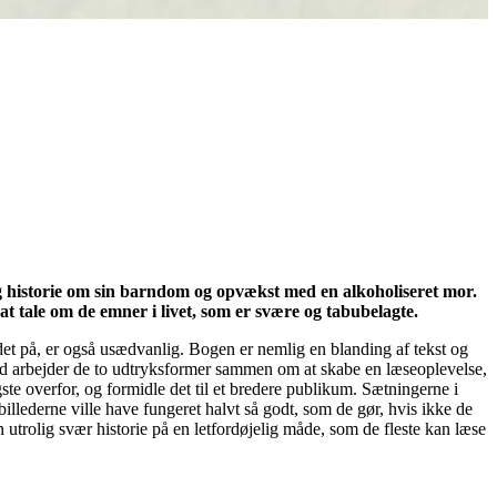
ig historie om sin barndom og opvækst med en alkoholiseret mor.
t tale om de emner i livet, som er svære og tabubelagte.
et på, er også usædvanlig. Bogen er nemlig en blanding af tekst og
od arbejder de to udtryksformer sammen om at skabe en læseoplevelse,
te overfor, og formidle det til et bredere publikum. Sætningerne i
illederne ville have fungeret halvt så godt, som de gør, hvis ikke de
 utrolig svær historie på en letfordøjelig måde, som de fleste kan læse