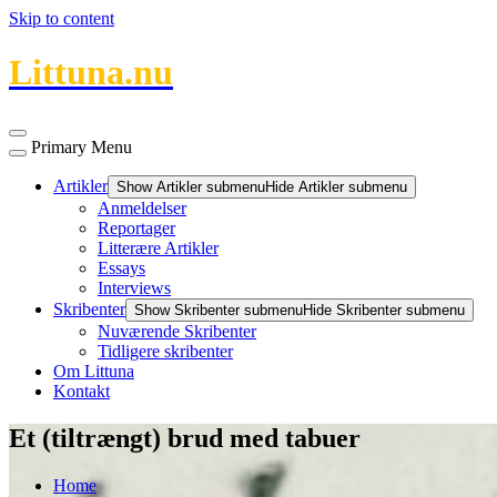
Skip to content
Littuna.nu
Primary Menu
Artikler
Show Artikler submenu
Hide Artikler submenu
Anmeldelser
Reportager
Litterære Artikler
Essays
Interviews
Skribenter
Show Skribenter submenu
Hide Skribenter submenu
Nuværende Skribenter
Tidligere skribenter
Om Littuna
Kontakt
Et (tiltrængt) brud med tabuer
Home