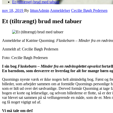
Et (tiltrængt) brud med tabuer
nov 18, 2019
By
littunAdmin
Anmeldelser
Cecilie Bøgh Pedersen
Et (tiltrængt) brud med tabuer
Anmeldelse af Katrine Quorning:
Flaskebarn – Minder fra en rødvins
Anmeldt af: Cecilie Bøgh Pedersen
Foto: Cecilie Bøgh Pedersen
I sin bog
Flaskebarn – Minder fra en rødvinsplettet
opvækst
fortæll
En barndom, som desværre er hverdag for alt for mange børn og u
Quornings nyeste værk er ikke nogen helt almindelig bog. Først og f
billeder, som arbejder sammen om at formidle Quornings personlige h
som er lidt ud over det sædvanlige. Derved formår Quorning at tage fa
bogen er korte og letlæselige, og selvom billederne er flotte, så er d
var blevet sat sammen på så velfungerende en måde, som de er. Men når 
og få noget vigtigt ud af.
Vi må tale om det!