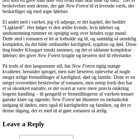
den som en gave man ikke ved hvad man skal stille op med.” Det er
beskrivelser som denne, der gør
New Forest
til et levende værk, der
beskæftiger sig med ægte følelser.
Et andet sted i værket, jeg vil udpege, er det kapitel, der hedder
”Ligklædt”. Her følger vi den ældre kvinde, hvis følelser og
sindsstemning rummer en oprigtig sorg over hendes syge mand.
Dette sted i romanen er let at forholde sig til, og samtidig så uendelig
komplekst, da det både omhandler kærlighed, sygdom og død. Disse
ting binder Klougart smukt sammen, og det er sådanne komplekse
følelser, der giver
New Forest
tyngde og læseren stof til eftertanke.
På trods af den langsomme stil, har
New Forest
rigtig mange
kvaliteter, herunder sproget, men især læserens oplevelse af nogle
meget ærlige fremstillinger af kærlighed, død og familie. Dette er en
meget overordnet beskrivelse af romanen, men netop fordi den har
et så ukonkret narrativ, er det svært at være mere præcis omkring
bogens handling – til gengæld er fremstillingerne af værkets temaer
ganske klare og sigende;
New Forest
tør illustrere en melankolsk
indgang til døden, men også til kærligheden og familien, og det er
denne tilgang, der er med til at gøre romanen så ærlig.
Leave a Reply