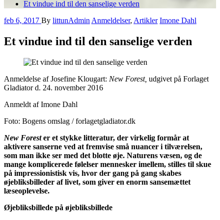
Et vindue ind til den sanselige verden
feb 6, 2017
By
littunAdmin
Anmeldelser
,
Artikler
Imone Dahl
Et vindue ind til den sanselige verden
Anmeldelse af Josefine Klougart:
New Forest,
udgivet på Forlaget
Gladiator d. 24. november 2016
Anmeldt af Imone Dahl
Foto: Bogens omslag / forlagetgladiator.dk
New Forest
er et stykke litteratur, der virkelig formår at
aktivere sanserne ved at fremvise små nuancer i tilværelsen,
som man ikke ser med det blotte øje. Naturens væsen, og de
mange komplicerede følelser mennesker imellem, stilles til skue
på impressionistisk vis, hvor der gang på gang skabes
øjebliksbilleder af livet, som giver en enorm sansemættet
læseoplevelse.
Øjebliksbillede på øjebliksbillede