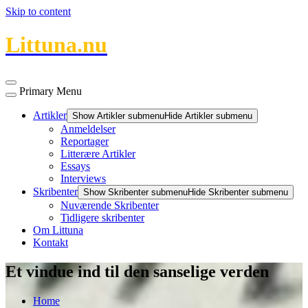
Skip to content
Littuna.nu
Primary Menu
Artikler
Show Artikler submenu
Hide Artikler submenu
Anmeldelser
Reportager
Litterære Artikler
Essays
Interviews
Skribenter
Show Skribenter submenu
Hide Skribenter submenu
Nuværende Skribenter
Tidligere skribenter
Om Littuna
Kontakt
Et vindue ind til den sanselige verden
Home