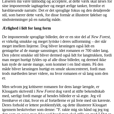
Læseren må være tålmodig og acceptere, at dette værk skal læses for
sine imponerende iagttagelser og meget ærlige tanker, fremfor et
hæsblæsende narrativ. Det er det sproglige fokus og den detaljerede
stil, som bærer dette værk, for disse formår at illustrere følelser og
sindsstemninger på en naturlig måde.
Ærlighed i lidt for lang form
De imponerende sproglige billeder, der er en stor del af
New Forest
,
er virkelig smukke og meget lyriske i deres udformning – der står
meget imellem linjerne. Dog bliver læsningen også lidt en
gentagelse af de mange sansninger, idet romanen er 700 sider lang.
Den yderst smukke stil bliver dermed også lidt for langtrukken, fordi
man meget hurtigt fyldes op af alle disse billeder, og dermed ikke
kan nyde de næste mange, som kommer i en lind strøm. På den
måde bliver læsningen hurtigt en smule ukoncentreret, fordi man
trods mætheden læser videre, nu hvor romanen er så lang som den
er.
Men selvom jeg kritiserer romanen for dens lange længde, er
Klougarts skrivestil i
New Forest
dog værd at stifte bekendtskab
med, særligt fordi mange af hendes billeder er så ægte. Jeg vil
fremhæve et citat, hvor en af fortællerne er på ferie med sin kæreste.
Deres forhold er lettere problemfyldt, og dette illustrerer Klougart
igennem beskrivelser som denne: ”F. rakte mig sin hånd og jeg tog