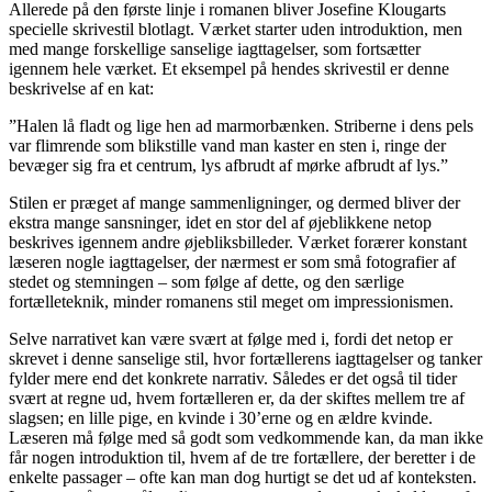
Allerede på den første linje i romanen bliver Josefine Klougarts
specielle skrivestil blotlagt. Værket starter uden introduktion, men
med mange forskellige sanselige iagttagelser, som fortsætter
igennem hele værket. Et eksempel på hendes skrivestil er denne
beskrivelse af en kat:
”Halen lå fladt og lige hen ad marmorbænken. Striberne i dens pels
var flimrende som blikstille vand man kaster en sten i, ringe der
bevæger sig fra et centrum, lys afbrudt af mørke afbrudt af lys.”
Stilen er præget af mange sammenligninger, og dermed bliver der
ekstra mange sansninger, idet en stor del af øjeblikkene netop
beskrives igennem andre øjebliksbilleder. Værket forærer konstant
læseren nogle iagttagelser, der nærmest er som små fotografier af
stedet og stemningen – som følge af dette, og den særlige
fortælleteknik, minder romanens stil meget om impressionismen.
Selve narrativet kan være svært at følge med i, fordi det netop er
skrevet i denne sanselige stil, hvor fortællerens iagttagelser og tanker
fylder mere end det konkrete narrativ. Således er det også til tider
svært at regne ud, hvem fortælleren er, da der skiftes mellem tre af
slagsen; en lille pige, en kvinde i 30’erne og en ældre kvinde.
Læseren må følge med så godt som vedkommende kan, da man ikke
får nogen introduktion til, hvem af de tre fortællere, der beretter i de
enkelte passager – ofte kan man dog hurtigt se det ud af konteksten.