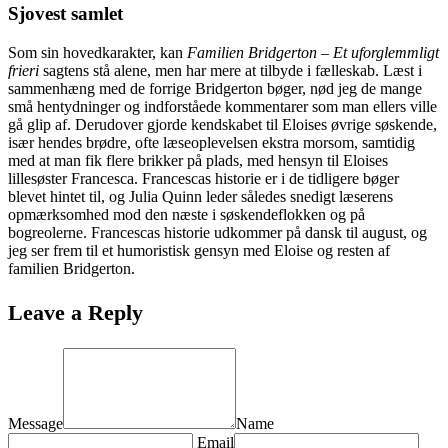
Sjovest samlet
Som sin hovedkarakter, kan
Familien Bridgerton – Et uforglemmligt
frieri
sagtens stå alene, men har mere at tilbyde i fælleskab. Læst i
sammenhæng med de forrige Bridgerton bøger, nød jeg de mange
små hentydninger og indforståede kommentarer som man ellers ville
gå glip af. Derudover gjorde kendskabet til Eloises øvrige søskende,
især hendes brødre, ofte læseoplevelsen ekstra morsom, samtidig
med at man fik flere brikker på plads, med hensyn til Eloises
lillesøster Francesca. Francescas historie er i de tidligere bøger
blevet hintet til, og Julia Quinn leder således snedigt læserens
opmærksomhed mod den næste i søskendeflokken og på
bogreolerne. Francescas historie udkommer på dansk til august, og
jeg ser frem til et humoristisk gensyn med Eloise og resten af
familien Bridgerton.
Leave a Reply
Message
Name
Email