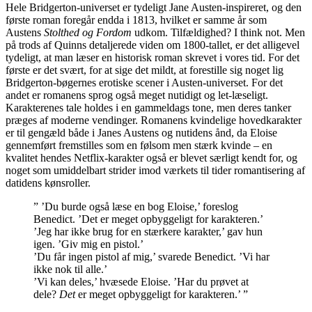
Hele Bridgerton-universet er tydeligt Jane Austen-inspireret, og den
første roman foregår endda i 1813, hvilket er samme år som
Austens
Stolthed og Fordom
udkom. Tilfældighed? I think not. Men
på trods af Quinns detaljerede viden om 1800-tallet, er det alligevel
tydeligt, at man læser en historisk roman skrevet i vores tid. For det
første er det svært, for at sige det mildt, at forestille sig noget lig
Bridgerton-bøgernes erotiske scener i Austen-universet. For det
andet er romanens sprog også meget nutidigt og let-læseligt.
Karakterenes tale holdes i en gammeldags tone, men deres tanker
præges af moderne vendinger. Romanens kvindelige hovedkarakter
er til gengæld både i Janes Austens og nutidens ånd, da Eloise
gennemført fremstilles som en følsom men stærk kvinde – en
kvalitet hendes Netflix-karakter også er blevet særligt kendt for, og
noget som umiddelbart strider imod værkets til tider romantisering af
datidens kønsroller.
” ’Du burde også læse en bog Eloise,’ foreslog
Benedict. ’Det er meget opbyggeligt for karakteren.’
’Jeg har ikke brug for en stærkere karakter,’ gav hun
igen. ’Giv mig en pistol.’
’Du får ingen pistol af mig,’ svarede Benedict. ’Vi har
ikke nok til alle.’
’Vi kan deles,’ hvæsede Eloise. ’Har du prøvet at
dele?
Det
er meget opbyggeligt for karakteren.’ ”