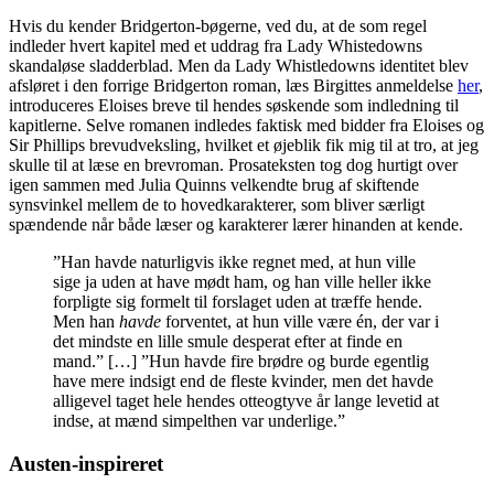
Hvis du kender Bridgerton-bøgerne, ved du, at de som regel
indleder hvert kapitel med et uddrag fra Lady Whistedowns
skandaløse sladderblad. Men da Lady Whistledowns identitet blev
afsløret i den forrige Bridgerton roman, læs Birgittes anmeldelse
her
,
introduceres Eloises breve til hendes søskende som indledning til
kapitlerne. Selve romanen indledes faktisk med bidder fra Eloises og
Sir Phillips brevudveksling, hvilket et øjeblik fik mig til at tro, at jeg
skulle til at læse en brevroman. Prosateksten tog dog hurtigt over
igen sammen med Julia Quinns velkendte brug af skiftende
synsvinkel mellem de to hovedkarakterer, som bliver særligt
spændende når både læser og karakterer lærer hinanden at kende.
”Han havde naturligvis ikke regnet med, at hun ville
sige ja uden at have mødt ham, og han ville heller ikke
forpligte sig formelt til forslaget uden at træffe hende.
Men han
havde
forventet, at hun ville være én, der var i
det mindste en lille smule desperat efter at finde en
mand.” […] ”Hun havde fire brødre og burde egentlig
have mere indsigt end de fleste kvinder, men det havde
alligevel taget hele hendes otteogtyve år lange levetid at
indse, at mænd simpelthen var underlige.”
Austen-inspireret