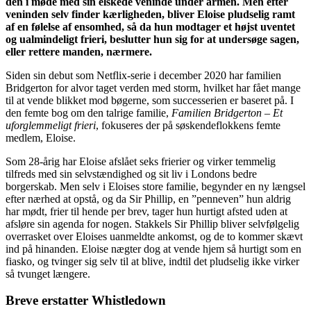
den i møde med sin elskede veninde under armen. Men efter
veninden selv finder kærligheden, bliver Eloise pludselig ramt
af en følelse af ensomhed, så da hun modtager et højst uventet
og ualmindeligt frieri, beslutter hun sig for at undersøge sagen,
eller rettere manden, nærmere.
Siden sin debut som Netflix-serie i december 2020 har familien
Bridgerton for alvor taget verden med storm, hvilket har fået mange
til at vende blikket mod bøgerne, som successerien er baseret på. I
den femte bog om den talrige familie,
Familien Bridgerton – Et
uforglemmeligt frieri
, fokuseres der på søskendeflokkens femte
medlem, Eloise.
Som 28-årig har Eloise afslået seks frierier og virker temmelig
tilfreds med sin selvstændighed og sit liv i Londons bedre
borgerskab. Men selv i Eloises store familie, begynder en ny længsel
efter nærhed at opstå, og da Sir Phillip, en ”penneven” hun aldrig
har mødt, frier til hende per brev, tager hun hurtigt afsted uden at
afsløre sin agenda for nogen. Stakkels Sir Phillip bliver selvfølgelig
overrasket over Eloises uanmeldte ankomst, og de to kommer skævt
ind på hinanden. Eloise nægter dog at vende hjem så hurtigt som en
fiasko, og tvinger sig selv til at blive, indtil det pludselig ikke virker
så tvunget længere.
Breve erstatter Whistledown