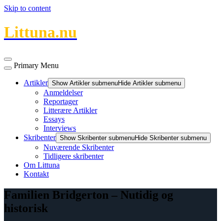
Skip to content
Littuna.nu
Primary Menu
Artikler
Show Artikler submenu
Hide Artikler submenu
Anmeldelser
Reportager
Litterære Artikler
Essays
Interviews
Skribenter
Show Skribenter submenu
Hide Skribenter submenu
Nuværende Skribenter
Tidligere skribenter
Om Littuna
Kontakt
Familien Bridgerton – Nutidig og
historisk