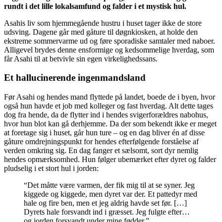
rundt i det lille lokalsamfund og falder i et mystisk hul.
Asahis liv som hjemmegående hustru i huset tager ikke de store
udsving. Dagene går med gåture til døgnkiosken, at holde den
ekstreme sommervarme ud og føre sporadiske samtaler med naboer.
Alligevel brydes denne ensformige og kedsommelige hverdag, som
får Asahi til at betvivle sin egen virkelighedssans.
Et hallucinerende ingenmandsland
Før Asahi og hendes mand flyttede på landet, boede de i byen, hvor
også hun havde et job med kolleger og fast hverdag. Alt dette tages
dog fra hende, da de flytter ind i hendes svigerforældres nabohus,
hvor hun blot kan gå derhjemme. Da der som bekendt ikke er meget
at foretage sig i huset, går hun ture – og en dag bliver én af disse
gåture omdrejningspunkt for hendes efterfølgende forståelse af
verden omkring sig. En dag fanger et sælsomt, sort dyr nemlig
hendes opmærksomhed. Hun følger ubemærket efter dyret og falder
pludselig i et stort hul i jorden:
“Det måtte være varmen, der fik mig til at se syner. Jeg
kiggede og kiggede, men dyret var der. Et pattedyr med
hale og fire ben, men et jeg aldrig havde set før. […]
Dyrets hale forsvandt ind i græsset. Jeg fulgte efter…
og jorden forsvandt under mine fødder.”