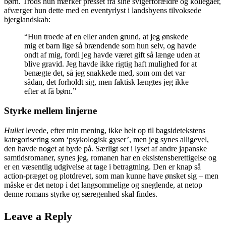
børn. Trods hun mærker presset fra sine svigerforældre og kollegaer,
afværger hun dette med en eventyrlyst i landsbyens tilvoksede
bjerglandskab:
“Hun troede af en eller anden grund, at jeg ønskede
mig et barn lige så brændende som hun selv, og havde
ondt af mig, fordi jeg havde været gift så længe uden at
blive gravid. Jeg havde ikke rigtig haft mulighed for at
benægte det, så jeg snakkede med, som om det var
sådan, det forholdt sig, men faktisk længtes jeg ikke
efter at få børn.”
Styrke mellem linjerne
Hullet
levede, efter min mening, ikke helt op til bagsidetekstens
kategorisering som ‘psykologisk gyser’, men jeg synes alligevel,
den havde noget at byde på. Særligt set i lyset af andre japanske
samtidsromaner, synes jeg, romanen har en eksistensberettigelse og
er en væsentlig udgivelse at tage i betragtning. Den er knap så
action-præget og plotdrevet, som man kunne have ønsket sig – men
måske er det netop i det langsommelige og sneglende, at netop
denne romans styrke og særegenhed skal findes.
Leave a Reply