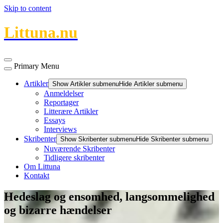
Skip to content
Littuna.nu
Primary Menu
Artikler
Show Artikler submenu
Hide Artikler submenu
Anmeldelser
Reportager
Litterære Artikler
Essays
Interviews
Skribenter
Show Skribenter submenu
Hide Skribenter submenu
Nuværende Skribenter
Tidligere skribenter
Om Littuna
Kontakt
Hedeslag og ensomhed, langsommelighed
og bizarre hændelser