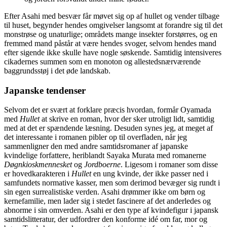
Efter Asahi med besvær får møvet sig op af hullet og vender tilbage
til huset, begynder hendes omgivelser langsomt at forandre sig til det
monstrøse og unaturlige; områdets mange insekter forstørres, og en
fremmed mand påstår at være hendes svoger, selvom hendes mand
efter sigende ikke skulle have nogle søskende. Samtidig intensiveres
cikadernes summen som en monoton og allestedsnærværende
baggrundsstøj i det øde landskab.
Japanske tendenser
Selvom det er svært at forklare præcis hvordan, formår Oyamada
med
Hullet
at skrive en roman, hvor der sker utroligt lidt, samtidig
med at det er spændende læsning. Desuden synes jeg, at meget af
det interessante i romanen pibler op til overfladen, når jeg
sammenligner den med andre samtidsromaner af japanske
kvindelige forfattere, heriblandt Sayaka Murata med romanerne
Døgnkioskmennesket
og
Jordboerne
. Ligesom i romaner som disse
er hovedkarakteren i
Hullet
en ung kvinde, der ikke passer ned i
samfundets normative kasser, men som derimod bevæger sig rundt i
sin egen surrealistiske verden. Asahi drømmer ikke om børn og
kernefamilie, men lader sig i stedet fascinere af det anderledes og
abnorme i sin omverden. Asahi er den type af kvindefigur i japansk
samtidslitteratur, der udfordrer den konforme idé om far, mor og