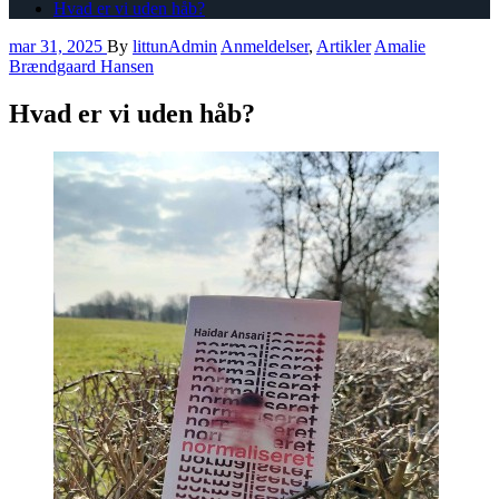
Hvad er vi uden håb?
mar 31, 2025
By
littunAdmin
Anmeldelser
,
Artikler
Amalie
Brændgaard Hansen
Hvad er vi uden håb?