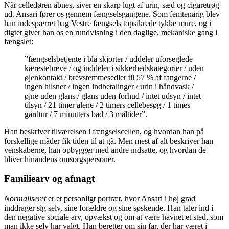
Når celledøren åbnes, siver en skarp lugt af urin, sæd og cigaretrøg
ud. Ansari fører os gennem fængselsgangene. Som femtenårig blev
han indespærret bag Vestre fængsels topsikrede tykke mure, og i
digtet giver han os en rundvisning i den daglige, mekaniske gang i
fængslet:
”fængselsbetjente i blå skjorter / uddeler uforseglede
kærestebreve / og inddeler i sikkerhedskategorier / uden
øjenkontakt / brevstemmesedler til 57 % af fangerne /
ingen hilsner / ingen indbetalinger / urin i håndvask /
øjne uden glans / glans uden forhud / intet udsyn / intet
tilsyn / 21 timer alene / 2 timers cellebesøg / 1 times
gårdtur / 7 minutters bad / 3 måltider”.
Han beskriver tilværelsen i fængselscellen, og hvordan han på
forskellige måder fik tiden til at gå. Men mest af alt beskriver han
venskaberne, han opbygger med andre indsatte, og hvordan de
bliver hinandens omsorgspersoner.
Familiearv og afmagt
Normaliseret
er et personligt portræt, hvor Ansari i høj grad
inddrager sig selv, sine forældre og sine søskende. Han taler ind i
den negative sociale arv, opvækst og om at være havnet et sted, som
man ikke selv har valgt. Han beretter om sin far, der har været i