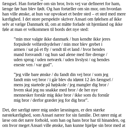
fængsel. Han fortæller om sin bror, hvis vej var defineret for ham,
længe før han blev født. Og han fortæller om sin mor, om hvordan
han ville ønske, at hun var opvokset et bedre sted – et sted med mere
kærlighed. I det store perspektiv skriver Ansari om følelsen af ikke
selv at vælge Danmark til, om at måtte forlade sit hjemland og ikke
føle at man er velkommen til bords det nye sted:
”min mor valgte ikke danmark / hun kendte ikke jeres
forpulede velfærdsydelser / min mor blev grebet i
armen / sat på et fly / sendt til et land / hvor hendes
mand forsvandt / og hun sad alene med fire drenge /
uden sprog / uden netværk / uden livslyst / og hendes
eneste ven / var gud”.
”jeg ville bare ønske / du fandt din vej bror / som jeg
fandt min vej bror / i går blev du idømt 12 års fængsel /
mens jeg startede på højskole / jeg mangler dig bror /
hvem skal jeg nu snakke med bror / de her nye
mennesker forstår mig ikke bror / ikke som du forstår
mig bror / derfor græder jeg for dig bror”.
Det, der særligt rører mig under læsningen, er den stærke
næstekærlighed, som Ansari nærer for sin familie. Det rører mig at
læse om det nære forhold, som han og hans bror har til hinanden, og
om hvor meget Ansari ville ønske, han kunne hjælpe sin bror med at