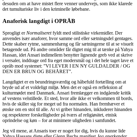
desuden om at have mistet flere venner undervejs, som ikke klarede
det tumultariske liv i den kriminelle løbebane.
Anaforisk langdigt i OPRÅB
Sprogligt er
Normaliseret
fyldt med stilistiske virkemidler. Der
anvendes især anaforer, hvor samme ord eller sætningsdel gentages.
Dette skaber rytme, sammenhæng og får sætningerne til at se visuelt
betagende ud. På andre områder får digtet mig til at tænke på Yahya
Hassan, idet Ansari indimellem benytter lignende greb ved at skrive
i versaler, inddrage ord fra eget modersmål og i det hele taget lave et
opråb mod systemet: ”VI LEVER I EN NY GULDALDER / OG
DEN ER BRUN OG BEHÅRET”.
Langdigtet er en beundringsværdig og håbefuld fortælling om at
bryde ud af et voldeligt miljø. Men det er også en refleksion af
kulturmødet med Danmark. Ansari fremlægger en indgående kritik
af vestens velstillede. Et sted, hvor alle ikke er velkommen til bords,
hvis de skiller sig for meget ud fra normalen. Han fremhæver et
ønske om en stol til alle. At vi griber hinanden, inkluderer hinanden
og respekterer forskelligheder på tværs af religiøsitet, etnisk
oprindelse og køn – for at minimere uligheden i samfundet.
Jeg vil mene, at Ansaris toer er noget for dig, hvis du kunne lide
Yahya Hassans digte eller Glenn Bechs manifest
Jeg anerkender