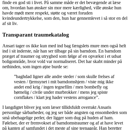
finde en god sti i livet. På samme måde er det bevægende at læse
om, hvordan han ønsker sin mor mere kærlighed, ville ønske hun
havde mødt mere respekt, støtte og været foruden
kvindeundertrykkelse, som den, hun har gennemlevet i så stor en del
af sit liv.
Transparant traumekatalog
Ansari tager os ikke kun med ind bag fængslets mure men også helt
ind i sit inderste, når han ser tilbage på sin barndom. En barndom
præget af traumer og utryghed som følge af en opvækst i et udsat
boligområde, hvor vold var normaliseret. Det har skabt minder på
nethinden, som ingen øjne burde se:
”baghdad ligner alle andre steder / som skulle frelses af
vesten / fjernsynet i mit barndomshjem / viste mig ikke
andet end krig / ingen tegnefilm / men bombefly og
børnelig / civile under murbrokker / mens jeg spiste
cornflakes / klart jeg hader vestens arrogance”.
I langdigtet bliver jeg som læser tillidsfuldt overrakt Ansaris
personlige sårbarheder, og jeg ser både angsten og ensomheden som
små ubehagelige perler, der ligger som dug på huden af ham.
Følelser, der er fremvokset af barndomstraumer og af at have levet
på kanten af samfundet i det meste af sine teenageår. Han beretter