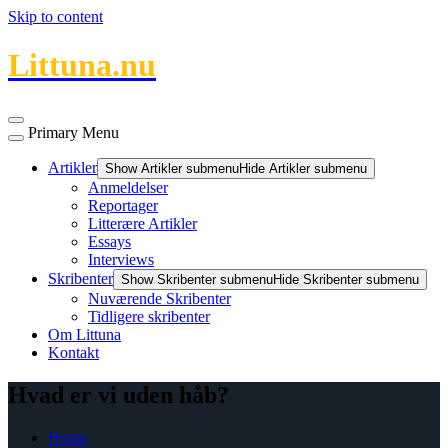
Skip to content
Littuna.nu
Primary Menu
Artikler
Show Artikler submenu
Hide Artikler submenu
Anmeldelser
Reportager
Litterære Artikler
Essays
Interviews
Skribenter
Show Skribenter submenu
Hide Skribenter submenu
Nuværende Skribenter
Tidligere skribenter
Om Littuna
Kontakt
Hvad er vi uden håb?
Home