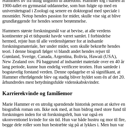
Hammers liv fra tidlig ungdom til alderdom. Hammer tog i starten af
1900-tallet en gymnasial uddannelse, som hun fulgte op med en
universitetsgrad i Zoologi og senere en doktorgrad med speciale i
mosmider. Netop hendes passion for mider, skulle vise sig at blive
grundlæggende for hendes senere berømmelse.
Hammers største forskningsmål var at bevise, at alle verdens
kontinenter på et tidspunkt havde været samlet. I forbindelse
hermed, rejste hun til alle verdenshjørner for at indsamle
forskningsmateriale, her under mider, som skulle bekræfte hendes
teori. I denne biografi følger vi blandt andet hendes rejser til
Grønland, Sverige, Canada, Argentina, Bolivia, Hawaii (USA),
New Zealand osv. På baggrund af indsamlet materiale over en 40 år
lang periode, kunne hun endelig verificere teorien. Hun samlede i
bogstavelig forstand verden. Denne opdagelse er så signifikant, at
Hammer efterfølgende blev og stadig bliver hyldet som én af det 20.
århundredes mest betydningsfulde videnskabskvinder.
Karrierekvinde og familiemor
Marie Hammer er en utrolig spændende historisk person at skrive en
biografisk roman om. Ikke nok med, at hun bidrog med store fund til
forskningen inden for sit forskningsfelt, hun var også en
ukonventionel kvinde for sin tid. Hun var både hustru og mor til fire,
begge dele roller som hun bestræbte sig på at lykkes i. Men hun var