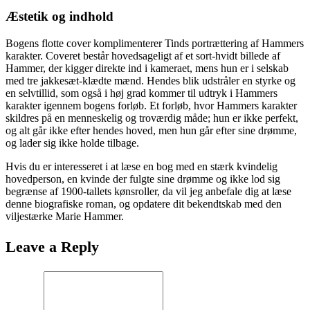
Æstetik og indhold
Bogens flotte cover komplimenterer Tinds portrættering af Hammers
karakter. Coveret består hovedsageligt af et sort-hvidt billede af
Hammer, der kigger direkte ind i kameraet, mens hun er i selskab
med tre jakkesæt-klædte mænd. Hendes blik udstråler en styrke og
en selvtillid, som også i høj grad kommer til udtryk i Hammers
karakter igennem bogens forløb. Et forløb, hvor Hammers karakter
skildres på en menneskelig og troværdig måde; hun er ikke perfekt,
og alt går ikke efter hendes hoved, men hun går efter sine drømme,
og lader sig ikke holde tilbage.
Hvis du er interesseret i at læse en bog med en stærk kvindelig
hovedperson, en kvinde der fulgte sine drømme og ikke lod sig
begrænse af 1900-tallets kønsroller, da vil jeg anbefale dig at læse
denne biografiske roman, og opdatere dit bekendtskab med den
viljestærke Marie Hammer.
Leave a Reply