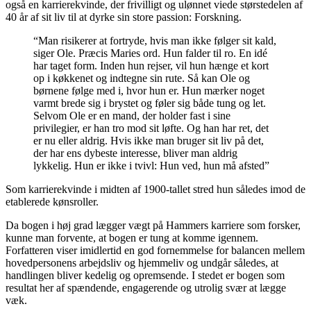
også en karrierekvinde, der frivilligt og ulønnet viede størstedelen af
40 år af sit liv til at dyrke sin store passion: Forskning.
“Man risikerer at fortryde, hvis man ikke følger sit kald,
siger Ole. Præcis Maries ord. Hun falder til ro. En idé
har taget form. Inden hun rejser, vil hun hænge et kort
op i køkkenet og indtegne sin rute. Så kan Ole og
børnene følge med i, hvor hun er. Hun mærker noget
varmt brede sig i brystet og føler sig både tung og let.
Selvom Ole er en mand, der holder fast i sine
privilegier, er han tro mod sit løfte. Og han har ret, det
er nu eller aldrig. Hvis ikke man bruger sit liv på det,
der har ens dybeste interesse, bliver man aldrig
lykkelig. Hun er ikke i tvivl: Hun ved, hun må afsted”
Som karrierekvinde i midten af 1900-tallet stred hun således imod de
etablerede kønsroller.
Da bogen i høj grad lægger vægt på Hammers karriere som forsker,
kunne man forvente, at bogen er tung at komme igennem.
Forfatteren viser imidlertid en god fornemmelse for balancen mellem
hovedpersonens arbejdsliv og hjemmeliv og undgår således, at
handlingen bliver kedelig og opremsende. I stedet er bogen som
resultat her af spændende, engagerende og utrolig svær at lægge
væk.