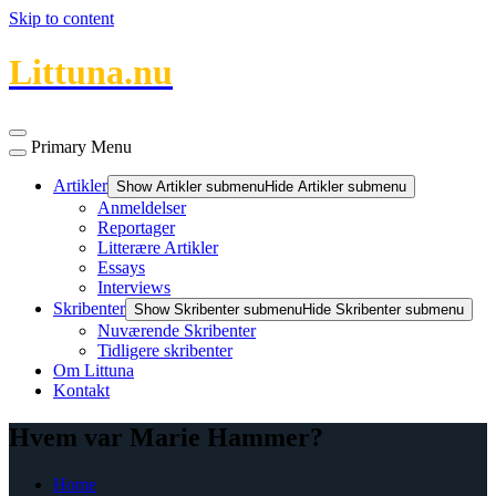
Skip to content
Littuna.nu
Primary Menu
Artikler
Show Artikler submenu
Hide Artikler submenu
Anmeldelser
Reportager
Litterære Artikler
Essays
Interviews
Skribenter
Show Skribenter submenu
Hide Skribenter submenu
Nuværende Skribenter
Tidligere skribenter
Om Littuna
Kontakt
Hvem var Marie Hammer?
Home