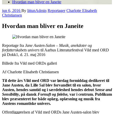
Hvordan man bliver en Janeite
jun 6, 2016
By
littunAdmin
Reportager
Charlotte Elisabeth
Christiansen
Hvordan man bliver en Janeite
Reportage fra
Jane Austen-Salon
–
Musik, anekdoter og
forfatterskabets univers
til Aarhus Litteraturfestival Vild med ORD
på Dokk1, d. 21. maj 2016
Billede fra Vild med ORDs galleri
Af Charlotte Elisabeth Christiansen
Til dette års Vild med ORD var lørdag formiddag dedikeret til
Jane Austen, da Lille Sal blev forvandlet til en salon, hvor
Austen, hendes samtid og i særdeleshed hendes debut
Sense and
Sensibility
, på dansk
Fornuft og følelse,
var i centrum. Publikum
blev præsenteret for både oplæg, oplæsning og musik fra
Austens romantiske univers.
Offentliggørelsen af Vild med ORDs Jane Austen-salon blev