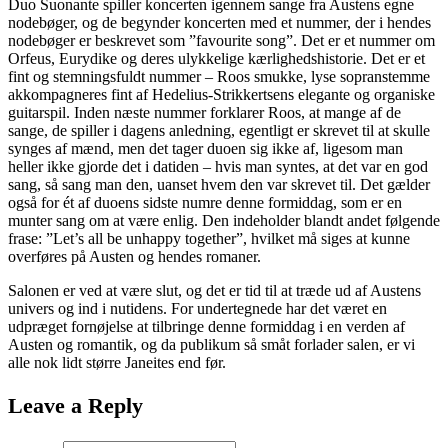
Duo Suonante spiller koncerten igennem sange fra Austens egne
nodebøger, og de begynder koncerten med et nummer, der i hendes
nodebøger er beskrevet som ”favourite song”. Det er et nummer om
Orfeus, Eurydike og deres ulykkelige kærlighedshistorie. Det er et
fint og stemningsfuldt nummer – Roos smukke, lyse sopranstemme
akkompagneres fint af Hedelius-Strikkertsens elegante og organiske
guitarspil. Inden næste nummer forklarer Roos, at mange af de
sange, de spiller i dagens anledning, egentligt er skrevet til at skulle
synges af mænd, men det tager duoen sig ikke af, ligesom man
heller ikke gjorde det i datiden – hvis man syntes, at det var en god
sang, så sang man den, uanset hvem den var skrevet til. Det gælder
også for ét af duoens sidste numre denne formiddag, som er en
munter sang om at være enlig. Den indeholder blandt andet følgende
frase: ”Let’s all be unhappy together”, hvilket må siges at kunne
overføres på Austen og hendes romaner.
Salonen er ved at være slut, og det er tid til at træde ud af Austens
univers og ind i nutidens. For undertegnede har det været en
udpræget fornøjelse at tilbringe denne formiddag i en verden af
Austen og romantik, og da publikum så småt forlader salen, er vi
alle nok lidt større Janeites end før.
Leave a Reply