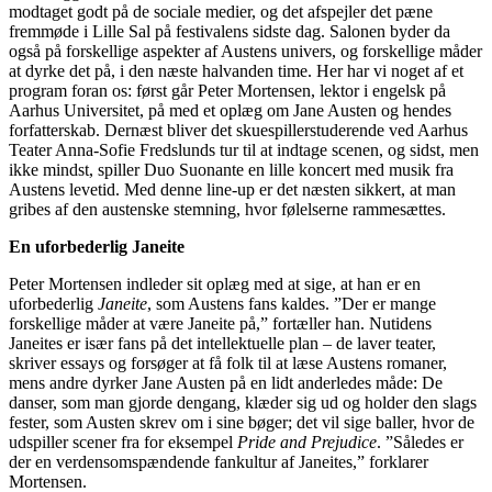
modtaget godt på de sociale medier, og det afspejler det pæne
fremmøde i Lille Sal på festivalens sidste dag. Salonen byder da
også på forskellige aspekter af Austens univers, og forskellige måder
at dyrke det på, i den næste halvanden time. Her har vi noget af et
program foran os: først går Peter Mortensen, lektor i engelsk på
Aarhus Universitet, på med et oplæg om Jane Austen og hendes
forfatterskab. Dernæst bliver det skuespillerstuderende ved Aarhus
Teater Anna-Sofie Fredslunds tur til at indtage scenen, og sidst, men
ikke mindst, spiller Duo Suonante en lille koncert med musik fra
Austens levetid. Med denne line-up er det næsten sikkert, at man
gribes af den austenske stemning, hvor følelserne rammesættes.
En uforbederlig Janeite
Peter Mortensen indleder sit oplæg med at sige, at han er en
uforbederlig
Janeite
, som Austens fans kaldes. ”Der er mange
forskellige måder at være Janeite på,” fortæller han. Nutidens
Janeites er især fans på det intellektuelle plan – de laver teater,
skriver essays og forsøger at få folk til at læse Austens romaner,
mens andre dyrker Jane Austen på en lidt anderledes måde: De
danser, som man gjorde dengang, klæder sig ud og holder den slags
fester, som Austen skrev om i sine bøger; det vil sige baller, hvor de
udspiller scener fra for eksempel
Pride and Prejudice
. ”Således er
der en verdensomspændende fankultur af Janeites,” forklarer
Mortensen.