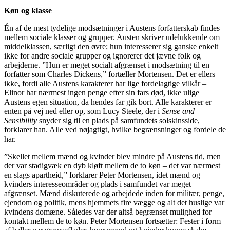
Køn og klasse
Én af de mest tydelige modsætninger i Austens forfatterskab findes
mellem sociale klasser og grupper. Austen skriver udelukkende om
middelklassen, særligt den øvre; hun interesserer sig ganske enkelt
ikke for andre sociale grupper og ignorerer det jævne folk og
arbejderne. ”Hun er meget socialt afgrænset i modsætning til en
forfatter som Charles Dickens,” fortæller Mortensen. Det er ellers
ikke, fordi alle Austens karakterer har lige fordelagtige vilkår –
Elinor har nærmest ingen penge efter sin fars død, ikke ulige
Austens egen situation, da hendes far gik bort. Alle karakterer er
enten på vej ned eller op, som Lucy Steele, der i
Sense and
Sensibility
snyder sig til en plads på samfundets solskinsside,
forklarer han. Alle ved nøjagtigt, hvilke begrænsninger og fordele de
har.
”Skellet mellem mænd og kvinder blev mindre på Austens tid, men
der var stadigvæk en dyb kløft mellem de to køn – det var nærmest
en slags apartheid,” forklarer Peter Mortensen, idet mænd og
kvinders interesseområder og plads i samfundet var meget
afgrænset. Mænd diskuterede og arbejdede inden for militær, penge,
ejendom og politik, mens hjemmets fire vægge og alt det huslige var
kvindens domæne. Således var der altså begrænset mulighed for
kontakt mellem de to køn. Peter Mortensen fortsætter: Fester i form