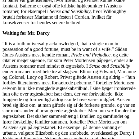
af baller var grænseflader, hvor mænd og kvinder kunne skabe
kontakt. Ballerne er også ofte kritiske højdepunkter i Austens
romaner, for eksempel i
Sense and Sensibility
, hvor Willoughby
brutalt forkaster Marianne til festen i Cordan, hvilket får
konsekvenser for hendes senere helbred.
Waiting for Mr. Darcy
“It is a truth universally acknowledged, that a single man in
possession of a good fortune, must be in want of a wife.” Sådan
åbnes Austens mest kendte roman,
Pride and Prejudice
, og dette
citat er meget sigende, for som Peter Mortensen påpeger, ender alle
Austens romaner med mindst ét ægteskab. I
Sense and Sensibility
ender romanen med hele tre af slagsen: Elinor og Edward, Marianne
og Colonel, Lucy og Robert. Privat giftede Austen sig aldrig – ”hun
forblev litteraturens mest forkætrede pebermø,” fortæller Mortensen,
selvom hun ikke manglede ægteskabstilbud. I sine bøger ironiserede
hun ofte over ægteskabet; især dem, der var forkvaklede, ikke
fungerede og formentligt aldrig skulle have været indgået. Austen
brød sig ikke om, at man giftede sig af de forkerte grunde, og var en
stor modstander af arrangerede ægteskaber. Men hun
var
fortaler for
ægteskabet: Det skaber sammenhæng i familien og samfundet og
fører forskellige familier sammen, fortæller Peter Mortensen om
Austens syn på ægteskabet. Et eksempel på denne samling er
urbane, vulgære Elizabeth og den snobbede, overklasselige Darcy i
Pride and Prejudice
. Netop denne samling er det, der gør