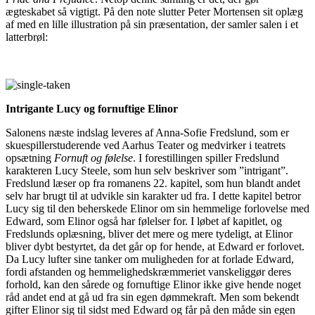
ægteskabet så vigtigt. På den note slutter Peter Mortensen sit oplæg
af med en lille illustration på sin præsentation, der samler salen i et
latterbrøl:
Intrigante Lucy og fornuftige Elinor
Salonens næste indslag leveres af Anna-Sofie Fredslund, som er
skuespillerstuderende ved Aarhus Teater og medvirker i teatrets
opsætning
Fornuft og følelse
. I forestillingen spiller Fredslund
karakteren Lucy Steele, som hun selv beskriver som ”intrigant”.
Fredslund læser op fra romanens 22. kapitel, som hun blandt andet
selv har brugt til at udvikle sin karakter ud fra. I dette kapitel betror
Lucy sig til den beherskede Elinor om sin hemmelige forlovelse med
Edward, som Elinor også har følelser for. I løbet af kapitlet, og
Fredslunds oplæsning, bliver det mere og mere tydeligt, at Elinor
bliver dybt bestyrtet, da det går op for hende, at Edward er forlovet.
Da Lucy lufter sine tanker om muligheden for at forlade Edward,
fordi afstanden og hemmelighedskræmmeriet vanskeliggør deres
forhold, kan den sårede og fornuftige Elinor ikke give hende noget
råd andet end at gå ud fra sin egen dømmekraft. Men som bekendt
gifter Elinor sig til sidst med Edward og får på den måde sin egen