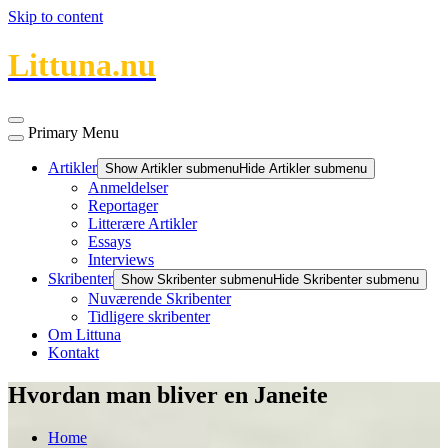
Skip to content
Littuna.nu
Primary Menu
Artikler
Show Artikler submenu
Hide Artikler submenu
Anmeldelser
Reportager
Litterære Artikler
Essays
Interviews
Skribenter
Show Skribenter submenu
Hide Skribenter submenu
Nuværende Skribenter
Tidligere skribenter
Om Littuna
Kontakt
Hvordan man bliver en Janeite
Home