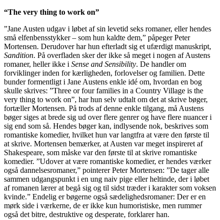
“The very thing to work on”
”Jane Austen udgav i løbet af sin levetid seks romaner, eller hendes
små elfenbensstykker – som hun kaldte dem,” påpeger Peter
Mortensen. Derudover har hun efterladt sig et ufærdigt manuskript,
Sandition
. På overfladen sker der ikke så meget i nogen af Austens
romaner, heller ikke i
Sense and Sensibility
. De handler om
forviklinger inden for kærligheden, forlovelser og familien. Dette
bunder formentligt i Jane Austens enkle idé om, hvordan en bog
skulle skrives: ”Three or four families in a Country Village is the
very thing to work on”, har hun selv udtalt om det at skrive bøger,
fortæller Mortensen. På trods af denne enkle tilgang, må Austens
bøger siges at brede sig ud over flere genrer og have flere nuancer i
sig end som så. Hendes bøger kan, indlysende nok, beskrives som
romantiske komedier, hvilket hun var langtfra at være den første til
at skrive. Mortensen bemærker, at Austen var meget inspireret af
Shakespeare, som måske var den første til at skrive romantiske
komedier. ”Udover at være romantiske komedier, er hendes værker
også dannelsesromaner,” pointerer Peter Mortensen: ”De tager alle
sammen udgangspunkt i en ung naiv pige eller heltinde, der i løbet
af romanen lærer at begå sig og til sidst træder i karakter som voksen
kvinde.” Endelig er bøgerne også sædelighedsromaner: Der er en
mørk side i værkerne, de er ikke kun humoristiske, men rummer
også det bitre, destruktive og desperate, forklarer han.