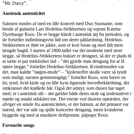
”Mr. Darcy”.
Austensk autenticitet
Salonen rundes af med en lille koncert med Duo Suonante, som
består af guitarist Lars Hedelius-Strikkertsen og sopran Katrine
Dyrehauge Roos. De er begge klædt i autentisk tøj fra perioden, og
de fortæller indledningsvist lidt om deres påklædning. Hedelius-
Strikkertsen er iført en jakke, som er kort foran og med lidt mere
længde bagtil. I starten af 1800-tallet var det moderne med store
lægge, så Hedelius-Strikkertens bukser er designet, så der er plads til
at sætte et par træklodser ind – ”det gjorde man dengang for at få
større lægge,” fortæller Hedelius-Strikkertsen. Kvindemoden var
det, man kaldte ”nøgen-mode” – ”kjolestoffet skulle være så tyndt
som muligt, næsten gennemsigtigt,” fortæller Roos, som bærer en
let, tynd, hvid kjole og en lille kyse-lignende hovedbeklædning, der
omkranser det krøllede hår. Også det udstyr, som duoen har taget
med, er i autentisk stil – det gælder både deres stole og nodestativer i
mørkt og smukt udskåret træ. Det eneste ved duoens optræden, der
afviger en smule fra autenticiteten, er det faktum, at det primært var
mænd, der var ude og spille koncerter dengang, mens kvinderne
hyggede sig med at musikere derhjemme, påpeger Roos.
Favourite songs