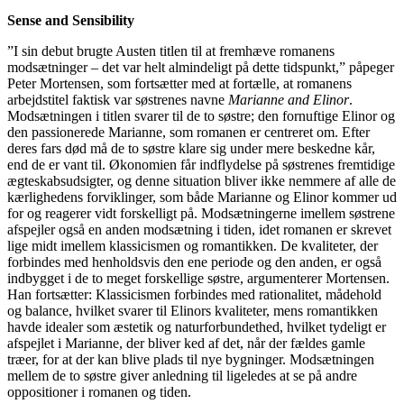
Sense and Sensibility
”I sin debut brugte Austen titlen til at fremhæve romanens
modsætninger – det var helt almindeligt på dette tidspunkt,” påpeger
Peter Mortensen, som fortsætter med at fortælle, at romanens
arbejdstitel faktisk var søstrenes navne
Marianne and Elinor
.
Modsætningen i titlen svarer til de to søstre; den fornuftige Elinor og
den passionerede Marianne, som romanen er centreret om. Efter
deres fars død må de to søstre klare sig under mere beskedne kår,
end de er vant til. Økonomien får indflydelse på søstrenes fremtidige
ægteskabsudsigter, og denne situation bliver ikke nemmere af alle de
kærlighedens forviklinger, som både Marianne og Elinor kommer ud
for og reagerer vidt forskelligt på. Modsætningerne imellem søstrene
afspejler også en anden modsætning i tiden, idet romanen er skrevet
lige midt imellem klassicismen og romantikken. De kvaliteter, der
forbindes med henholdsvis den ene periode og den anden, er også
indbygget i de to meget forskellige søstre, argumenterer Mortensen.
Han fortsætter: Klassicismen forbindes med rationalitet, mådehold
og balance, hvilket svarer til Elinors kvaliteter, mens romantikken
havde idealer som æstetik og naturforbundethed, hvilket tydeligt er
afspejlet i Marianne, der bliver ked af det, når der fældes gamle
træer, for at der kan blive plads til nye bygninger. Modsætningen
mellem de to søstre giver anledning til ligeledes at se på andre
oppositioner i romanen og tiden.