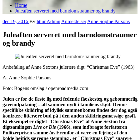
Home
Juleaften serveret med barndomstraumer og brandy
dec 19, 2016
By
littunAdmin
Anmeldelser
Anne Sophie Parsons
Juleaften serveret med barndomstraumer
og brandy
Anbefaling af Anne Sextons julerære digt: “Christmas Eve” (1963)
Af Anne Sophie Parsons
Foto: Bogens omslag / openroadmedia.com
Julen er for de fleste lig med fedende flæskesteg og gebommerlig
gaveindpakning – alt sammen nydt i familiens skød. Denne
specifikke skildring af idylisk sammenkomst findes der dog også
kontrære litterære bud på i den anden skildringsmæssige grøft.
Et eksempel er digtet ”Christmas Eve” af Anne Sexton fra
digtsamlingen
Live or Die
(1966), som indbragte forfatteren
Pulitzerprisen samme år. Fremfor at være en fejring af den
kolde højtids særegne stemning , er ”Christmas Eve” snarere