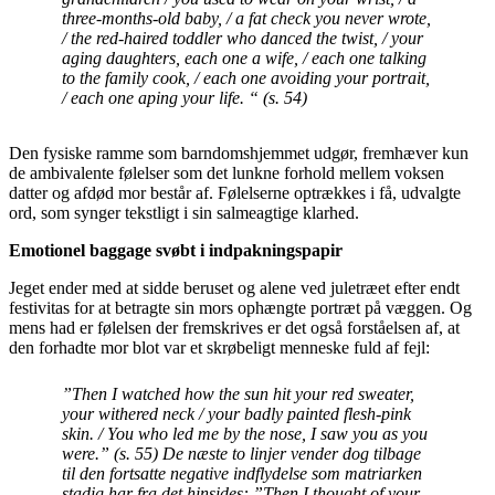
three-months-old baby, / a fat check you never wrote,
/ the red-haired toddler who danced the twist, / your
aging daughters, each one a wife, / each one talking
to the family cook, / each one avoiding your portrait,
/ each one aping your life. “ (s. 54)
Den fysiske ramme som barndomshjemmet udgør, fremhæver kun
de ambivalente følelser som det lunkne forhold mellem voksen
datter og afdød mor består af. Følelserne optrækkes i få, udvalgte
ord, som synger tekstligt i sin salmeagtige klarhed.
Emotionel baggage svøbt i indpakningspapir
Jeget ender med at sidde beruset og alene ved juletræet efter endt
festivitas for at betragte sin mors ophængte portræt på væggen. Og
mens had er følelsen der fremskrives er det også forståelsen af, at
den forhadte mor blot var et skrøbeligt menneske fuld af fejl:
”Then I watched how the sun hit your red sweater,
your withered neck / your badly painted flesh-pink
skin. / You who led me by the nose, I saw you as you
were.” (s. 55) De næste to linjer vender dog tilbage
til den fortsatte negative indflydelse som matriarken
stadig har fra det hinsides: ”Then I thought of your