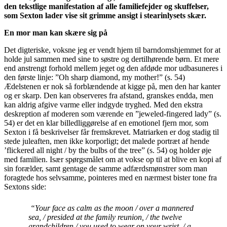
den tekstlige manifestation af alle familiefejder og skuffelser,
som Sexton lader vise sit grimme ansigt i stearinlysets skær.
En mor man kan skære sig på
Det digteriske, voksne jeg er vendt hjem til barndomshjemmet for at
holde jul sammen med sine to søstre og dertilhørende børn. Et mere
end anstrengt forhold mellem jeget og den afdøde mor udbasuneres i
den første linje: ”Oh sharp diamond, my mother!” (s. 54)
Ædelstenen er nok så forblændende at kigge på, men den har kanter
og er skarp. Den kan observeres fra afstand, granskes endda, men
kan aldrig afgive varme eller indgyde tryghed. Med den ekstra
deskreption af moderen som værende en ”jeweled-fingered lady” (s.
54) er det en klar billedliggørelse af en emotionel fjern mor, som
Sexton i få beskrivelser får fremskrevet. Matriarken er dog stadig til
stede juleaften, men ikke korporligt; det malede portræt af hende
’flickered all night / by the bulbs of the tree” (s. 54) og holder øje
med familien. Især spørgsmålet om at vokse op til at blive en kopi af
sin forælder, samt gentage de samme adfærdsmønstrer som man
foragtede hos selvsamme, pointeres med en nærmest bister tone fra
Sextons side:
“Your face as calm as the moon / over a mannered
sea, / presided at the family reunion, / the twelve
grandchildren / you used to wear on your wrist, / a