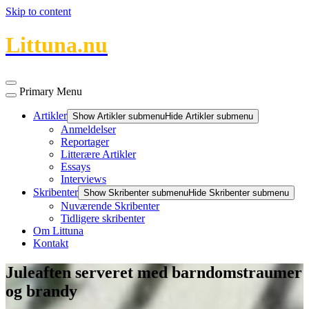
Skip to content
Littuna.nu
Primary Menu
Artikler
Show Artikler submenu
Hide Artikler submenu
Anmeldelser
Reportager
Litterære Artikler
Essays
Interviews
Skribenter
Show Skribenter submenu
Hide Skribenter submenu
Nuværende Skribenter
Tidligere skribenter
Om Littuna
Kontakt
Juleaften serveret med barndomstraumer
og brandy