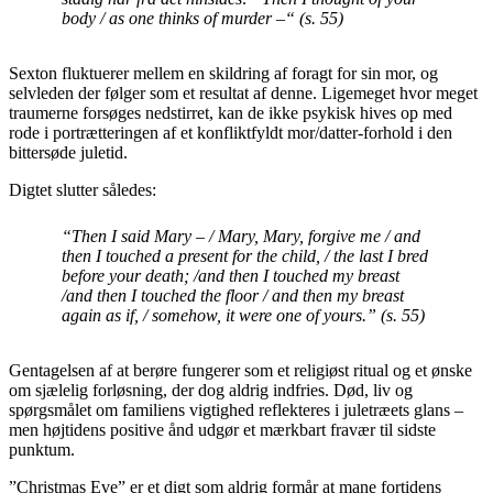
body / as one thinks of murder –“ (s. 55)
Sexton fluktuerer mellem en skildring af foragt for sin mor, og
selvleden der følger som et resultat af denne. Ligemeget hvor meget
traumerne forsøges nedstirret, kan de ikke psykisk hives op med
rode i portrætteringen af et konfliktfyldt mor/datter-forhold i den
bittersøde juletid.
Digtet slutter således:
“Then I said Mary – / Mary, Mary, forgive me / and
then I touched a present for the child, / the last I bred
before your death; /and then I touched my breast
/and then I touched the floor / and then my breast
again as if, / somehow, it were one of yours.” (s. 55)
Gentagelsen af at berøre fungerer som et religiøst ritual og et ønske
om sjælelig forløsning, der dog aldrig indfries. Død, liv og
spørgsmålet om familiens vigtighed reflekteres i juletræets glans –
men højtidens positive ånd udgør et mærkbart fravær til sidste
punktum.
”Christmas Eve” er et digt som aldrig formår at mane fortidens