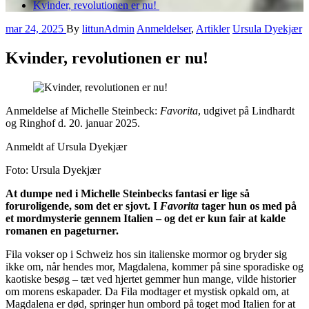
Kvinder, revolutionen er nu!
mar 24, 2025
By
littunAdmin
Anmeldelser
,
Artikler
Ursula Dyekjær
Kvinder, revolutionen er nu!
Anmeldelse af Michelle Steinbeck:
Favorita
, udgivet på Lindhardt
og Ringhof d. 20. januar 2025.
Anmeldt af Ursula Dyekjær
Foto: Ursula Dyekjær
At dumpe ned i Michelle Steinbecks fantasi er lige så
foruroligende, som det er sjovt. I
Favorita
tager hun os med på
et mordmysterie gennem Italien – og det er kun fair at kalde
romanen en pageturner.
Fila vokser op i Schweiz hos sin italienske mormor og bryder sig
ikke om, når hendes mor, Magdalena, kommer på sine sporadiske og
kaotiske besøg – tæt ved hjertet gemmer hun mange, vilde historier
om morens eskapader. Da Fila modtager et mystisk opkald om, at
Magdalena er død, springer hun ombord på toget mod Italien for at