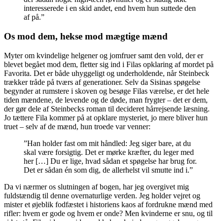
interesserede i en skid andet, end hvem hun suttede den
af på.”
Os mod dem, hekse mod mægtige mænd
Myter om kvindelige helgener og jomfruer samt den vold, der er
blevet begået mod dem, fletter sig ind i Filas opklaring af mordet på
Favorita. Det er både uhyggeligt og underholdende, når Steinbeck
trækker tråde på tværs af generationer. Selv da Sisinas spøgelse
begynder at rumstere i skoven og besøge Filas værelse, er det hele
tiden mændene, de levende og de døde, man frygter – det er dem,
der gør dele af Steinbecks roman til decideret hårrejsende læsning.
Jo tættere Fila kommer på at opklare mysteriet, jo mere bliver hun
truet – selv af de mænd, hun troede var venner:
”Han holder fast om mit håndled: Jeg siger bare, at du
skal være forsigtig. Det er mørke kræfter, du leger med
her […] Du er lige, hvad sådan et spøgelse har brug for.
Det er sådan én som dig, de allerhelst vil smutte ind i.”
Da vi nærmer os slutningen af bogen, har jeg overgivet mig
fuldstændig til denne overnaturlige verden. Jeg holder vejret og
mister et øjeblik fodfæstet i historiens kaos af fordrukne mænd med
rifler: hvem er gode og hvem er onde? Men kvinderne er snu, og til