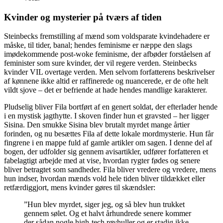
Kvinder og mysterier på tværs af tiden
Steinbecks fremstilling af mænd som voldsparate kvindehadere er
måske, til tider, banal; hendes feminisme er næppe den slags
imødekommende post-woke feminisme, der afbøder forståelsen af
feminister som sure kvinder, der vil regere verden. Steinbecks
kvinder VIL overtage verden. Men selvom forfatterens beskrivelser
af kønnene ikke altid er raffinerede og nuancerede, er de ofte helt
vildt sjove – det er befriende at hade hendes mandlige karakterer.
Pludselig bliver Fila bortført af en genert soldat, der efterlader hende
i en mystisk jagthytte. I skoven finder hun et gravsted – her ligger
Sisina. Den smukke Sisina blev brutalt myrdet mange årtier
forinden, og nu besættes Fila af dette lokale mordmysterie. Hun får
fingrene i en mappe fuld af gamle artikler om sagen. I denne del af
bogen, der udfolder sig gennem avisartikler, udfører forfatteren et
fabelagtigt arbejde med at vise, hvordan rygter fødes og senere
bliver betragtet som sandheder. Fila bliver vredere og vredere, mens
hun indser, hvordan mænds vold hele tiden bliver tildækket eller
retfærdiggjort, mens kvinder gøres til skændsler:
”Hun blev myrdet, siger jeg, og så blev hun trukket
gennem sølet. Og et halvt århundrede senere kommer
der sådan nogle high-tech røvhuller og er stadig ikke