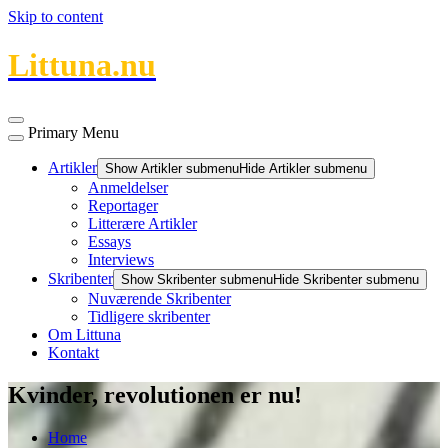
Skip to content
Littuna.nu
Primary Menu
Artikler
Show Artikler submenu
Hide Artikler submenu
Anmeldelser
Reportager
Litterære Artikler
Essays
Interviews
Skribenter
Show Skribenter submenu
Hide Skribenter submenu
Nuværende Skribenter
Tidligere skribenter
Om Littuna
Kontakt
Kvinder, revolutionen er nu!
Home