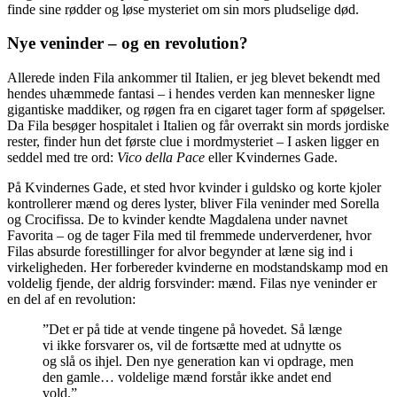
finde sine rødder og løse mysteriet om sin mors pludselige død.
Nye veninder – og en revolution?
Allerede inden Fila ankommer til Italien, er jeg blevet bekendt med
hendes uhæmmede fantasi – i hendes verden kan mennesker ligne
gigantiske maddiker, og røgen fra en cigaret tager form af spøgelser.
Da Fila besøger hospitalet i Italien og får overrakt sin mords jordiske
rester, finder hun det første clue i mordmysteriet – I asken ligger en
seddel med tre ord:
Vico della Pace
eller Kvindernes Gade.
På Kvindernes Gade, et sted hvor kvinder i guldsko og korte kjoler
kontrollerer mænd og deres lyster, bliver Fila veninder med Sorella
og Crocifissa. De to kvinder kendte Magdalena under navnet
Favorita – og de tager Fila med til fremmede underverdener, hvor
Filas absurde forestillinger for alvor begynder at læne sig ind i
virkeligheden. Her forbereder kvinderne en modstandskamp mod en
voldelig fjende, der aldrig forsvinder: mænd. Filas nye veninder er
en del af en revolution:
”Det er på tide at vende tingene på hovedet. Så længe
vi ikke forsvarer os, vil de fortsætte med at udnytte os
og slå os ihjel. Den nye generation kan vi opdrage, men
den gamle… voldelige mænd forstår ikke andet end
vold.”