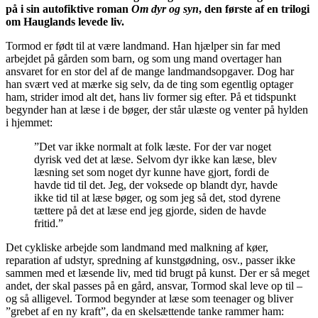
på i sin autofiktive roman
Om dyr og syn
, den første af en trilogi
om Hauglands levede liv.
Tormod er født til at være landmand. Han hjælper sin far med
arbejdet på gården som barn, og som ung mand overtager han
ansvaret for en stor del af de mange landmandsopgaver. Dog har
han svært ved at mærke sig selv, da de ting som egentlig optager
ham, strider imod alt det, hans liv former sig efter. På et tidspunkt
begynder han at læse i de bøger, der står ulæste og venter på hylden
i hjemmet:
”Det var ikke normalt at folk læste. For der var noget
dyrisk ved det at læse. Selvom dyr ikke kan læse, blev
læsning set som noget dyr kunne have gjort, fordi de
havde tid til det. Jeg, der voksede op blandt dyr, havde
ikke tid til at læse bøger, og som jeg så det, stod dyrene
tættere på det at læse end jeg gjorde, siden de havde
fritid.”
Det cykliske arbejde som landmand med malkning af køer,
reparation af udstyr, spredning af kunstgødning, osv., passer ikke
sammen med et læsende liv, med tid brugt på kunst. Der er så meget
andet, der skal passes på en gård, ansvar, Tormod skal leve op til –
og så alligevel. Tormod begynder at læse som teenager og bliver
”grebet af en ny kraft”, da en skelsættende tanke rammer ham: