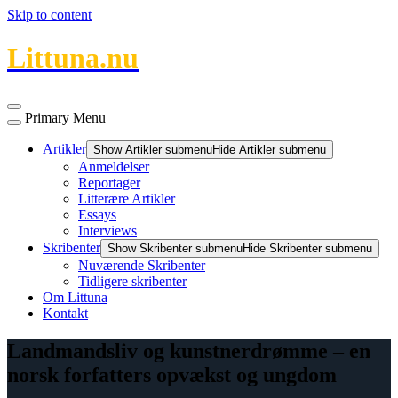
Skip to content
Littuna.nu
Primary Menu
Artikler
Show Artikler submenu
Hide Artikler submenu
Anmeldelser
Reportager
Litterære Artikler
Essays
Interviews
Skribenter
Show Skribenter submenu
Hide Skribenter submenu
Nuværende Skribenter
Tidligere skribenter
Om Littuna
Kontakt
Landmandsliv og kunstnerdrømme – en
norsk forfatters opvækst og ungdom