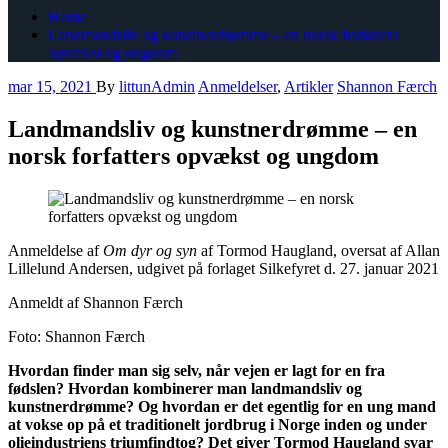
Home
Landmandsliv og kunstnerdrømme – en norsk forfatters
opvækst og ungdom
mar 15, 2021
By
littunAdmin
Anmeldelser
,
Artikler
Shannon Færch
Landmandsliv og kunstnerdrømme – en
norsk forfatters opvækst og ungdom
Anmeldelse af
Om dyr og syn
af Tormod Haugland, oversat af Allan
Lillelund Andersen, udgivet på forlaget Silkefyret d. 27. januar 2021
Anmeldt af Shannon Færch
Foto: Shannon Færch
Hvordan finder man sig selv, når vejen er lagt for en fra
fødslen? Hvordan kombinerer man landmandsliv og
kunstnerdrømme? Og hvordan er det egentlig for en ung mand
at vokse op på et traditionelt jordbrug i Norge inden og under
olieindustriens triumfindtog? Det giver Tormod Haugland svar