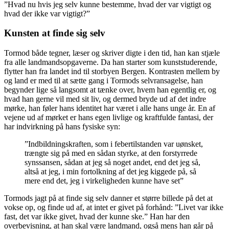
”Hvad nu hvis jeg selv kunne bestemme, hvad der var vigtigt og
hvad der ikke var vigtigt?”
Kunsten at finde sig selv
Tormod både tegner, læser og skriver digte i den tid, han kan stjæle
fra alle landmandsopgaverne. Da han starter som kunststuderende,
flytter han fra landet ind til storbyen Bergen. Kontrasten mellem by
og land er med til at sætte gang i Tormods selvransagelse, han
begynder lige så langsomt at tænke over, hvem han egentlig er, og
hvad han gerne vil med sit liv, og dermed bryde ud af det indre
mørke, han føler hans identitet har været i alle hans unge år. En af
vejene ud af mørket er hans egen livlige og kraftfulde fantasi, der
har indvirkning på hans fysiske syn:
”Indbildningskraften, som i febertilstanden var uønsket,
trængte sig på med en sådan styrke, at den forstyrrede
synssansen, sådan at jeg så noget andet, end det jeg så,
altså at jeg, i min fortolkning af det jeg kiggede på, så
mere end det, jeg i virkeligheden kunne have set”
Tormods jagt på at finde sig selv danner et større billede på det at
vokse op, og finde ud af, at intet er givet på forhånd: ”Livet var ikke
fast, det var ikke givet, hvad der kunne ske.” Han har den
overbevisning, at han skal være landmand, også mens han går på