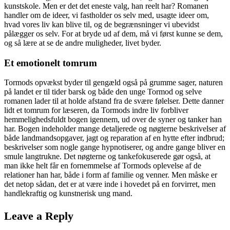
kunstskole. Men er det det eneste valg, han reelt har? Romanen
handler om de ideer, vi fastholder os selv med, usagte ideer om,
hvad vores liv kan blive til, og de begrænsninger vi ubevidst
pålægger os selv. For at bryde ud af dem, må vi først kunne se dem,
og så lære at se de andre muligheder, livet byder.
Et emotionelt tomrum
Tormods opvækst byder til gengæld også på grumme sager, naturen
på landet er til tider barsk og både den unge Tormod og selve
romanen lader til at holde afstand fra de svære følelser. Dette danner
lidt et tomrum for læseren, da Tormods indre liv forbliver
hemmelighedsfuldt bogen igennem, ud over de syner og tanker han
har. Bogen indeholder mange detaljerede og nøgterne beskrivelser af
både landmandsopgaver, jagt og reparation af en hytte efter indbrud;
beskrivelser som nogle gange hypnotiserer, og andre gange bliver en
smule langtrukne. Det nøgterne og tankefokuserede gør også, at
man ikke helt får en fornemmelse af Tormods oplevelse af de
relationer han har, både i form af familie og venner. Men måske er
det netop sådan, det er at være inde i hovedet på en forvirret, men
handlekraftig og kunstnerisk ung mand.
Leave a Reply