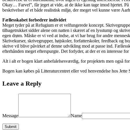
Okay… Farvel”, får jeget at vide, at de ikke kan tage imod hjertet. På hi
beskrivelser af et både realistisk miljø, der meget vel kunne være Aarh
Fællesskabet forbedrer individet
Meget tyder på at Refugium er et velfungerede koncept. Skrivegruppern
tilbagetrukket sidder alene om natten i skæret af en lysstump og skriver
egen drøm. Måske er vi ved at indse, at vi har brug for andre menneske
Skrivekurser, skrivegrupper, højskoler, forfatterskoler, feedback og bog
skrive vil blive påvirket af denne udvikling mod at passe ind. Fælless
efterhånden meget efterspurgte. Det forlyder, at der er en interesse f
Alt i alt er bogen klart anbefalelsesværdig, for projektets men også for
Bogen kan købes på Litteraturcentret eller ved henvendelse hos Jette 
Leave a Reply
Message
Name