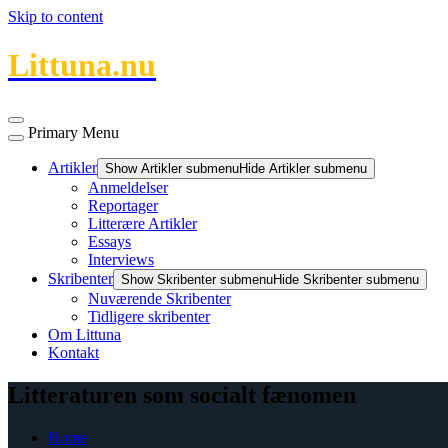
Skip to content
Littuna.nu
Primary Menu
Artikler
Show Artikler submenu
Hide Artikler submenu
Anmeldelser
Reportager
Litterære Artikler
Essays
Interviews
Skribenter
Show Skribenter submenu
Hide Skribenter submenu
Nuværende Skribenter
Tidligere skribenter
Om Littuna
Kontakt
Litteraturen som socialt fænomen
Home