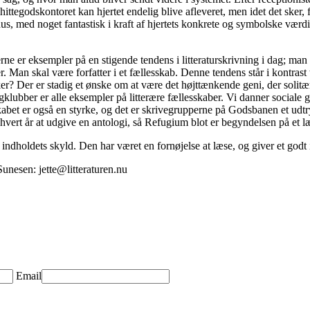
ttegodskontoret kan hjertet endelig blive afleveret, men idet det sker, for
us, med noget fantastisk i kraft af hjertets konkrete og symbolske værdi
e er eksempler på en stigende tendens i litteraturskrivning i dag; man 
. Man skal være forfatter i et fællesskab. Denne tendens står i kontrast 
r? Der er stadig et ønske om at være det højttænkende geni, der solitært
klubber er alle eksempler på litterære fællesskaber. Vi danner sociale gr
kabet er også en styrke, og det er skrivegrupperne på Godsbanen et udtr
or hvert år at udgive en antologi, så Refugium blot er begyndelsen på et 
 indholdets skyld. Den har været en fornøjelse at læse, og giver et godt 
Sunesen: jette@litteraturen.nu
Email