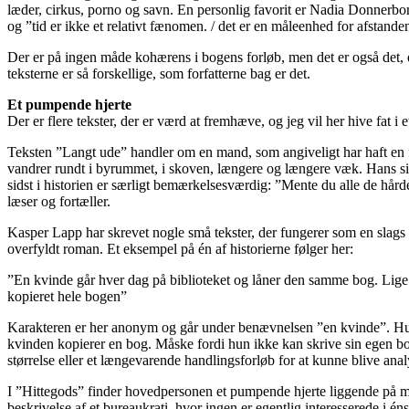
læder, cirkus, porno og savn. En personlig favorit er Nadia Donnerborg
og ”tid er ikke et relativt fænomen. / det er en måleenhed for afstand
Der er på ingen måde kohærens i bogens forløb, men det er også det, 
teksterne er så forskellige, som forfatterne bag er det.
Et pumpende hjerte
Der er flere tekster, der er værd at fremhæve, og jeg vil her hive fat i e
Teksten ”Langt ude” handler om en mand, som angiveligt har haft en 
vandrer rundt i byrummet, i skoven, længere og længere væk. Hans sinds
sidst i historien er særligt bemærkelsesværdig: ”Mente du alle de hår
læser og fortæller.
Kasper Lapp har skrevet nogle små tekster, der fungerer som en slags re
overfyldt roman. Et eksempel på én af historierne følger her:
”En kvinde går hver dag på biblioteket og låner den samme bog. Lige f
kopieret hele bogen”
Karakteren er her anonym og går under benævnelsen ”en kvinde”. Hun for
kvinden kopierer en bog. Måske fordi hun ikke kan skrive sin egen bog,
størrelse eller et længevarende handlingsforløb for at kunne blive ana
I ”Hittegods” finder hovedpersonen et pumpende hjerte liggende på midte
beskrivelse af et bureaukrati, hvor ingen er egentlig interesserede i