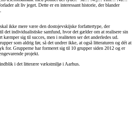
lader alt liv jeget. Dette er en interessant historie, der blander
.
skal ikke mere være den dostojevskijske forfattertype, der
til det individualistiske samfund, hvor det gælder om at realisere sin
 kæmper sig til succes, men i realiteten ser det anderledes ud.
upper som aldrig før, så det undrer ikke, at også litteraturen og dét at
yk for. Grupperne har formeret sig til 10 grupper siden 2012 og er
længevarende projekt.
indblik i det litterære vækstmiljø i Aarhus.