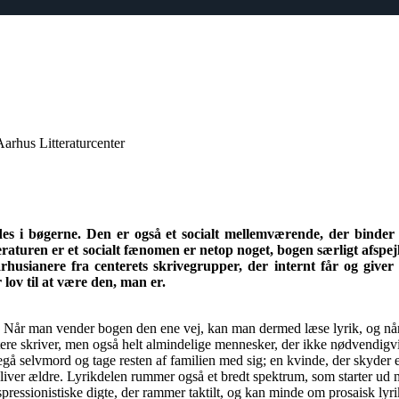
Aarhus Litteraturcenter
indes i bøgerne. Den er også et socialt mellemværende, der bind
eraturen er et socialt fænomen er netop noget, bogen særligt afspejle
rhusianere fra centerets skrivegrupper, der internt får og give
lov til at være den, man er.
sa. Når man vender bogen den ene vej, kan man dermed læse lyrik, og n
ttere skriver, men også helt almindelige mennesker, der ikke nødvendigvi
egå selvmord og tage resten af familien med sig; en kvinde, der skyder e
bliver ældre. Lyrikdelen rummer også et bredt spektrum, som starter ud
ressionistiske digte, der rammer taktilt, og kan minde om prosaisk lyrik. 