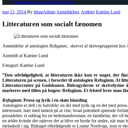
Litteraturen som socialt fænomen
maj 12, 2014
By
littunAdmin
Anmeldelser
,
Artikler
Katrine Lund
Litteraturen som socialt fænomen
Anmeldelse af antologien
Refugium
, skrevet af skrivegrupperne hos 
Anmeldt af Katrine Lund
Fotograf: Katrine Lund
”Den selvfølgelighed, at litteraturen ikke kun er noget, der f
Litteraturen på scenen, i forordet til antologien Refugium. At litt
Litteraturcenter på Godsbanen. Bidragyderne er skrivelystne å
markeres med titlen på bogen: Refugium. Et fristed hvor man får 
Refugium:
Prosa og lyrik i en skøn blanding
Antologien er delt i to halvdele; en del med lyrik og en del med pro
interessant, især med tanken på at vise, hvad potentielt spirende forfa
prosadelen: et uddrag fra en bedemandsroman; en familiefar, der vil b
en ældre kvinde der oplever det at blive en byrde for andre, når man 
melankoli i sig. Bidraget efterfølgende er Louise Nordvigs, som er eksp