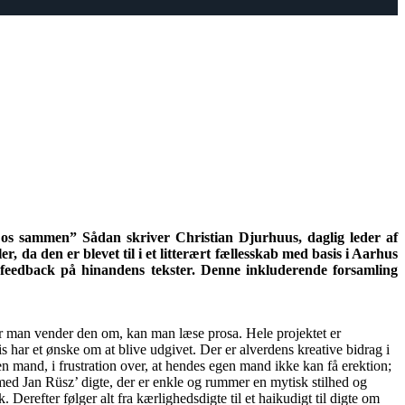
er os sammen” Sådan skriver Christian Djurhuus, daglig leder af
r, da den er blevet til i et litterært fællesskab med basis i Aarhus
r feedback på hinandens tekster. Denne inkluderende forsamling
år man vender den om, kan man læse prosa. Hele projektet er
s har et ønske om at blive udgivet. Der er alverdens kreative bidrag i
n mand, i frustration over, at hendes egen mand ikke kan få erektion;
 med Jan Rüsz’ digte, der er enkle og rummer en mytisk stilhed og
Derefter følger alt fra kærlighedsdigte til et haikudigt til digte om