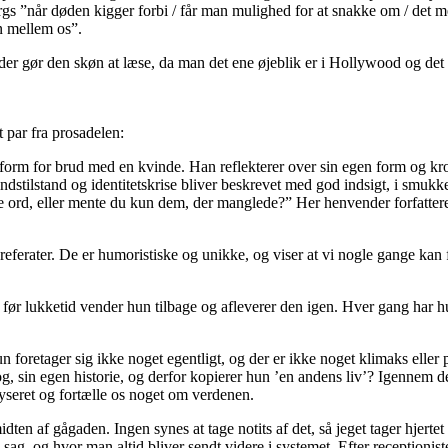
s ”når døden kigger forbi / får man mulighed for at snakke om / det meni
en mellem os”.
der gør den skøn at læse, da man det ene øjeblik er i Hollywood og det
t par fra prosadelen:
form for brud med en kvinde. Han reflekterer over sin egen form og kr
tilstand og identitetskrise bliver beskrevet med god indsigt, i smukke m
de ord, eller mente du kun dem, der manglede?” Her henvender forfattere
ferater. De er humoristiske og unikke, og viser at vi nogle gange kan få
ør lukketid vender hun tilbage og afleverer den igen. Hver gang har hu
etager sig ikke noget egentligt, og der er ikke noget klimaks eller plot
 sin egen historie, og derfor kopierer hun ’en andens liv’? Igennem de s
lyseret og fortælle os noget om verdenen.
n af gågaden. Ingen synes at tage notits af det, så jeget tager hjertet m
 éns sag, og hvor man altid bliver sendt videre i systemet. Efter recep