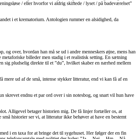
ngsløse / eller hvorfor vi aldrig skiftede / lyset / på badeværelset”
 andet i et krematorium. Antologien rummer en alsidighed, da
op, og over, hvordan han må se ud i andre menneskers øjne, mens han
etaforiske billeder men stadig i et realistisk setting. En sætning
n sig pludselig direkte til et ”du”, hvilket skaber en nærhed mellem
 mere ud af de små, intense stykker litteratur, end vi kan få af en
n skrevet endnu et par ord over i sin notesbog, og snart vil hun have
. Alligevel betager historien mig. De få linjer fortæller os, at
må historier ser vi, at litteratur ikke behøver at have en bestemt
ed i en taxa for at bringe det til sygehuset. Her følger der en fin
tionistens telefonsamtale med politiet der lyder: ”Ja… Nej… Hm… Nå…