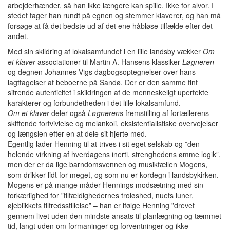
arbejderhænder, så han ikke længere kan spille. Ikke for alvor. I
stedet tager han rundt på egnen og stemmer klaverer, og han må
forsøge at få det bedste ud af det ene håbløse tilfælde efter det
andet.
Med sin skildring af lokalsamfundet i en lille landsby vækker
Om
et klaver
associationer til Martin A. Hansens klassiker
Løgneren
og degnen Johannes Vigs dagbogsoptegnelser over hans
iagttagelser af beboerne på Sandø. Der er den samme fint
sitrende autenticitet i skildringen af de menneskeligt uperfekte
karakterer og forbundetheden i det lille lokalsamfund.
Om et klaver
deler også
Løgnerens
fremstilling af fortællerens
skiftende fortvivlelse og melankoli, eksistentialistiske overvejelser
og længslen efter en at dele sit hjerte med.
Egentlig lader Henning til at trives i sit eget selskab og ”den
helende virkning af hverdagens inerti, strenghedens ømme logik”,
men der er da lige barndomsvennen og musikfællen Mogens,
som drikker lidt for meget, og som nu er kordegn i landsbykirken.
Mogens er på mange måder Hennings modsætning med sin
forkærlighed for ”tilfældighedernes troløshed, nuets luner,
øjeblikkets tilfredsstillelse” – han er ifølge Henning ”drevet
gennem livet uden den mindste ansats til planlægning og tæmmet
tid, langt uden om formaninger og forventninger og ikke-