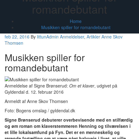
romandebutant
Home
Musikken spiller for romandebutant
feb 22, 2016
By
littunAdmin
Anmeldelser
,
Artikler
Anne Skov
Thomsen
Musikken spiller for
romandebutant
Anmeldelse af Signe Brønserud:
Om et klaver
, udgivet på
Gyldendal d. 12. februar 2016
Anmeldt af Anne Skov Thomsen
Foto: Bogens omslag / gyldendal.dk
Signe Brønserud debuterer overbevisende med en stilfærdig
og øm roman om klaverstemmeren Henning og tilværelsen i
et lille lokalsamfund på Fyn. Det er en menneskelig og
rørende fortælling om at være nået halvvejs i livet, at ville