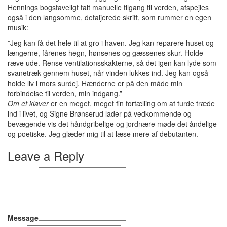
Hennings bogstaveligt talt manuelle tilgang til verden, afspejles
også i den langsomme, detaljerede skrift, som rummer en egen
musik:
”Jeg kan få det hele til at gro i haven. Jeg kan reparere huset og
længerne, fårenes hegn, hønsenes og gæssenes skur. Holde
ræve ude. Rense ventilationsskakterne, så det igen kan lyde som
svanetræk gennem huset, når vinden lukkes ind. Jeg kan også
holde liv i mors surdej. Hænderne er på den måde min
forbindelse til verden, min indgang.”
Om et klaver
er en meget, meget fin fortælling om at turde træde
ind i livet, og Signe Brønserud lader på vedkommende og
bevægende vis det håndgribelige og jordnære møde det åndelige
og poetiske. Jeg glæder mig til at læse mere af debutanten.
Leave a Reply
Message