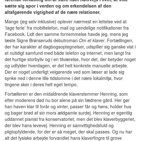
sætte sig spor i verden og om erkendelsen af den
altafgørende vigtighed af de nære relationer.
Mange (jeg selv inklusive) oplever nærmest en lettelse ved at
’tage ferie’ fra mobiltelefon, mail og uendelige notifikationer fra
Facebook. Lidt den samme fornemmelse havde jeg, mens jeg
læste Signe Brønseruds debutroman
Om et klaver
. Fortællingen,
der har karakter af dagbogsoptegnelser, udspiller sig ganske vist i
et nutidigt samfund med både telefon og internet, men langt fra
det hurtige storbyliv og i en tilværelse, hvor det, der betyder noget
og udfylder hverdagen, er det helt konkrete manuelle arbejde.
Der er noget underligt velgørende ved som læser at lade sig
synke ned i denne lille tidslomme i det nære lokalmiljø, hvor
tingene sker i deres helt eget tempo.
Fortælleren er den midaldrende klaverstemmer Henning, som
efter moderens død nu bor alene på sin fædrene gård. Her gør
han haven klar til forår og vinter, passer får og høns, holder hus
og bager brød af sin mors ældgamle surdej. Henning er egentlig
uddannet pianist fra konservatoriet, men det blev klaverbyggeriet,
der blev hans levevej. Henning er samvittighedsfuld og
pligtopfyldende, for der er så meget, der skal passes. Og nu har
alt det fysiske arbejde forvandlet hans klaverfingre til grove