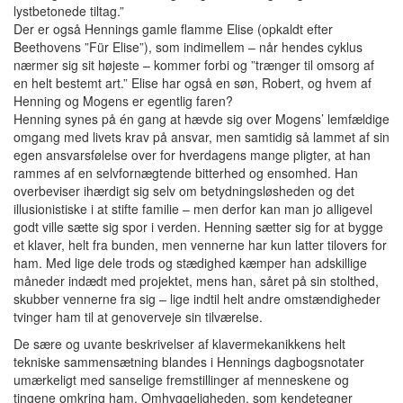
lystbetonede tiltag.”
Der er også Hennings gamle flamme Elise (opkaldt efter
Beethovens ”Für Elise”), som indimellem – når hendes cyklus
nærmer sig sit højeste – kommer forbi og ”trænger til omsorg af
en helt bestemt art.” Elise har også en søn, Robert, og hvem af
Henning og Mogens er egentlig faren?
Henning synes på én gang at hævde sig over Mogens’ lemfældige
omgang med livets krav på ansvar, men samtidig så lammet af sin
egen ansvarsfølelse over for hverdagens mange pligter, at han
rammes af en selvfornægtende bitterhed og ensomhed. Han
overbeviser ihærdigt sig selv om betydningsløsheden og det
illusionistiske i at stifte familie – men derfor kan man jo alligevel
godt ville sætte sig spor i verden. Henning sætter sig for at bygge
et klaver, helt fra bunden, men vennerne har kun latter tilovers for
ham. Med lige dele trods og stædighed kæmper han adskillige
måneder indædt med projektet, mens han, såret på sin stolthed,
skubber vennerne fra sig – lige indtil helt andre omstændigheder
tvinger ham til at genoverveje sin tilværelse.
De sære og uvante beskrivelser af klavermekanikkens helt
tekniske sammensætning blandes i Hennings dagbogsnotater
umærkeligt med sanselige fremstillinger af menneskene og
tingene omkring ham. Omhyggeligheden, som kendetegner