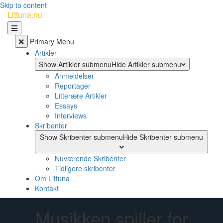
Skip to content
Littuna.nu
Primary Menu
Artikler
Show Artikler submenu
Hide Artikler submenu
Anmeldelser
Reportager
Litterære Artikler
Essays
Interviews
Skribenter
Show Skribenter submenu
Hide Skribenter submenu
Nuværende Skribenter
Tidligere skribenter
Om Littuna
Kontakt
Musikken spiller for