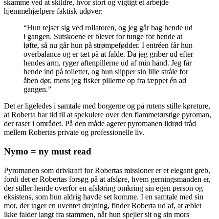
skamme ved at skildre, hvor stort og vigtigt et arbejde
hjemmehjælpere faktisk udøver:
“Hun rejser sig ved rollatoren, og jeg går bag hende ud
i gangen. Sutskoene er blevet for tunge for hende at
løfte, så nu går hun på strømpefødder. I entréen får hun
overbalance og er tæt på at falde. Da jeg griber ud efter
hendes arm, ryger aftenpillerne ud af min hånd. Jeg får
hende ind på toilettet, og hun slipper sin lille stråle for
åben dør, mens jeg fisker pillerne op fra tæppet én ad
gangen.”
Det er ligeledes i samtale med borgerne og på rutens stille køreture,
at Roberta har tid til at spekulere over den flammetørstige pyroman,
der raser i området. På den måde agerer pyromanen ildrød tråd
mellem Robertas private og professionelle liv.
Nymo = ny must read
Pyromanen som drivkraft for Robertas missioner er et elegant greb,
fordi det er Robertas forsøg på at afsløre, hvem gerningsmanden er,
der stiller hende overfor en afsløring omkring sin egen person og
eksistens, som hun aldrig havde set komme. I en samtale med sin
mor, der tager en uventet drejning, finder Roberta ud af, at æblet
ikke falder langt fra stammen, når hun spejler sit og sin mors