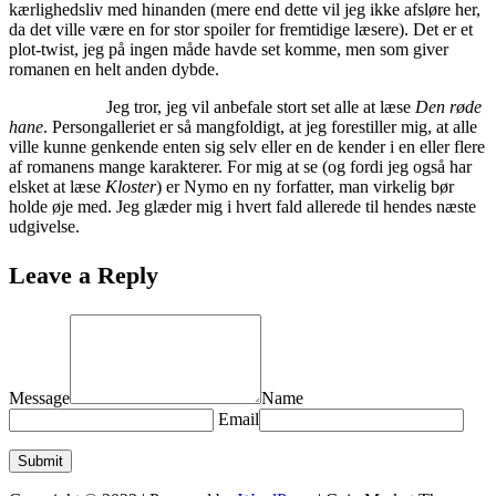
kærlighedsliv med hinanden (mere end dette vil jeg ikke afsløre her,
da det ville være en for stor spoiler for fremtidige læsere). Det er et
plot-twist, jeg på ingen måde havde set komme, men som giver
romanen en helt anden dybde.
Jeg tror, jeg vil anbefale stort set alle at læse
Den røde
hane
. Persongalleriet er så mangfoldigt, at jeg forestiller mig, at alle
ville kunne genkende enten sig selv eller en de kender i en eller flere
af romanens mange karakterer. For mig at se (og fordi jeg også har
elsket at læse
Kloster
) er Nymo en ny forfatter, man virkelig bør
holde øje med. Jeg glæder mig i hvert fald allerede til hendes næste
udgivelse.
Leave a Reply
Message
Name
Email