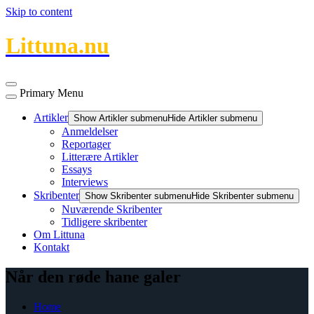
Skip to content
Littuna.nu
Primary Menu
Artikler
Show Artikler submenu
Hide Artikler submenu
Anmeldelser
Reportager
Litterære Artikler
Essays
Interviews
Skribenter
Show Skribenter submenu
Hide Skribenter submenu
Nuværende Skribenter
Tidligere skribenter
Om Littuna
Kontakt
Når den røde hane galer
Home