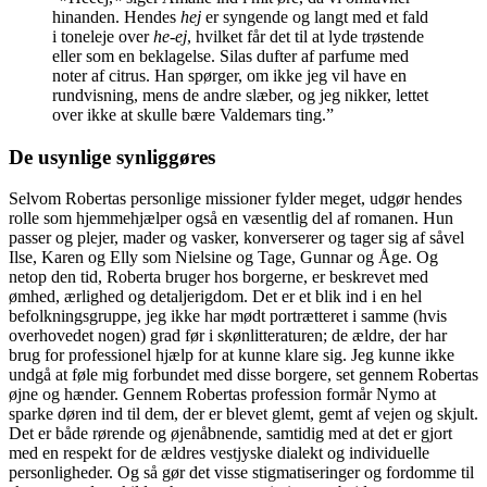
hinanden. Hendes
hej
er syngende og langt med et fald
i toneleje over
he-ej
, hvilket får det til at lyde trøstende
eller som en beklagelse. Silas dufter af parfume med
noter af citrus. Han spørger, om ikke jeg vil have en
rundvisning, mens de andre slæber, og jeg nikker, lettet
over ikke at skulle bære Valdemars ting.”
De usynlige synliggøres
Selvom Robertas personlige missioner fylder meget, udgør hendes
rolle som hjemmehjælper også en væsentlig del af romanen. Hun
passer og plejer, mader og vasker, konverserer og tager sig af såvel
Ilse, Karen og Elly som Nielsine og Tage, Gunnar og Åge. Og
netop den tid, Roberta bruger hos borgerne, er beskrevet med
ømhed, ærlighed og detaljerigdom. Det er et blik ind i en hel
befolkningsgruppe, jeg ikke har mødt portrætteret i samme (hvis
overhovedet nogen) grad før i skønlitteraturen; de ældre, der har
brug for professionel hjælp for at kunne klare sig. Jeg kunne ikke
undgå at føle mig forbundet med disse borgere, set gennem Robertas
øjne og hænder. Gennem Robertas profession formår Nymo at
sparke døren ind til dem, der er blevet glemt, gemt af vejen og skjult.
Det er både rørende og øjenåbnende, samtidig med at det er gjort
med en respekt for de ældres vestjyske dialekt og individuelle
personligheder. Og så gør det visse stigmatiseringer og fordomme til