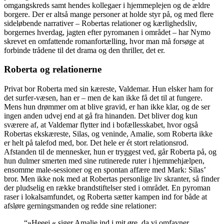
omgangskreds samt hendes kollegaer i hjemmeplejen og de ældre
borgere. Der er altså mange personer at holde styr på, og med flere
sideløbende narrativer – Robertas relationer og kærlighedsliv,
borgernes hverdag, jagten efter pyromanen i området – har Nymo
skrevet en omfattende romanfortælling, hvor man må forsøge at
forbinde trådene til det drama og den thriller, det er.
Roberta og relationerne
Privat bor Roberta med sin kæreste, Valdemar. Hun elsker ham for
det surfer-væsen, han er – men de kan ikke få det til at fungere.
Mens hun drømmer om at blive gravid, er han ikke klar, og de ser
ingen anden udvej end at gå fra hinanden. Det bliver dog kun
sværere af, at Valdemar flytter ind i bofællesskabet, hvor også
Robertas ekskæreste, Silas, og veninde, Amalie, som Roberta ikke
er helt på talefod med, bor. Det hele er ét stort relationsrod.
Afstanden til de mennesker, hun er tryggest ved, går Roberta på, og
hun dulmer smerten med sine rutinerede ruter i hjemmehjælpen,
ensomme male-sessioner og en spontan affære med Mark: Silas’
bror. Men ikke nok med at Robertas personlige liv skranter, så finder
der pludselig en række brandstiftelser sted i området. En pyroman
raser i lokalsamfundet, og Roberta sætter kampen ind for både at
afsløre gerningsmanden og redde sine relationer:
“»Heeej,« siger Amalie ind i mit øre, da vi omfavner